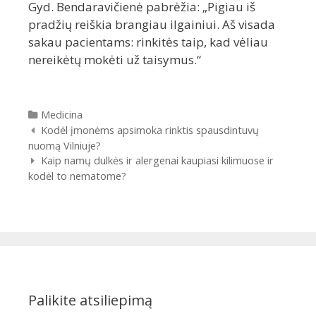
Gyd. Bendaravičienė pabrėžia: „Pigiau iš
pradžių reiškia brangiau ilgainiui. Aš visada
sakau pacientams: rinkitės taip, kad vėliau
nereikėtų mokėti už taisymus.“
Kategorijos
Medicina
Įrašų
Kodėl įmonėms apsimoka rinktis spausdintuvų
navigacija
nuomą Vilniuje?
Kaip namų dulkės ir alergenai kaupiasi kilimuose ir
kodėl to nematome?
Palikite atsiliepimą