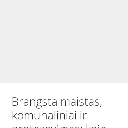
t
u
r
i
n
i
o
Brangsta maistas,
komunaliniai ir