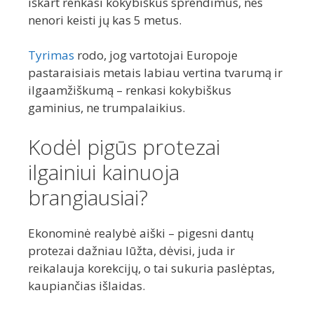
iškart renkasi kokybiškus sprendimus, nes
nenori keisti jų kas 5 metus.
Tyrimas
rodo, jog vartotojai Europoje
pastaraisiais metais labiau vertina tvarumą ir
ilgaamžiškumą – renkasi kokybiškus
gaminius, ne trumpalaikius.
Kodėl pigūs protezai
ilgainiui kainuoja
brangiausiai?
Ekonominė realybė aiški – pigesni dantų
protezai dažniau lūžta, dėvisi, juda ir
reikalauja korekcijų, o tai sukuria paslėptas,
kaupiančias išlaidas.