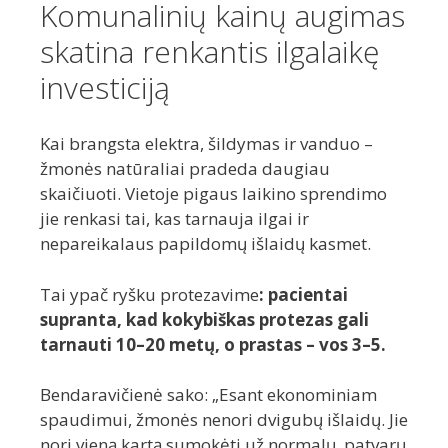
Komunalinių kainų augimas
skatina renkantis ilgalaikę
investiciją
Kai brangsta elektra, šildymas ir vanduo –
žmonės natūraliai pradeda daugiau
skaičiuoti. Vietoje pigaus laikino sprendimo
jie renkasi tai, kas tarnauja ilgai ir
nepareikalaus papildomų išlaidų kasmet.
Tai ypač ryšku protezavime
: pacientai
supranta, kad kokybiškas protezas gali
tarnauti 10–20 metų, o prastas – vos 3–5.
Bendaravičienė sako: „Esant ekonominiam
spaudimui, žmonės nenori dvigubų išlaidų. Jie
nori vieną kartą sumokėti už normalų, patvarų