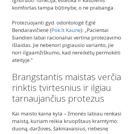
ignoruoti: funkcija, estetika ir kasdienis
komfortas tampa būtinybe, o ne prabanga.
Protezuojanti gyd. odontologė Eglė
Bendaravičienė (
Pok.lt Kaune
): „Pacientai
šiandien labai racionaliai vertina protezavimo
išlaidas. Jie nebenori pigiausio varianto, jie
nori ilgaamžiškumo, kad nereikėtų permokėti
ateityje.“
Brangstantis maistas verčia
rinktis tvirtesnius ir ilgiau
tarnaujančius protezus
Kai maisto kaina kyla – žmonės labiau renkasi
maistą, kuriam reikia kruopštaus kramtymo:
duoną, daržoves, šakniavaisius, riebesnę