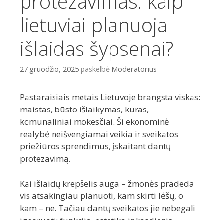
protezavimas: kaip
lietuviai planuoja
išlaidas šypsenai?
27 gruodžio, 2025
paskelbė
Moderatorius
Pastaraisiais metais Lietuvoje brangsta viskas:
maistas, būsto išlaikymas, kuras,
komunaliniai mokesčiai. Ši ekonominė
realybė neišvengiamai veikia ir sveikatos
priežiūros sprendimus, įskaitant dantų
protezavimą.
Kai išlaidų krepšelis auga – žmonės pradeda
vis atsakingiau planuoti, kam skirti lėšų, o
kam – ne. Tačiau dantų sveikatos jie nebegali