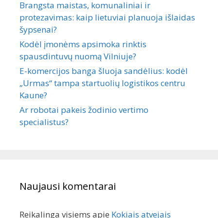
Brangsta maistas, komunaliniai ir
protezavimas: kaip lietuviai planuoja išlaidas
šypsenai?
Kodėl įmonėms apsimoka rinktis
spausdintuvų nuomą Vilniuje?
E-komercijos banga šluoja sandėlius: kodėl
„Urmas“ tampa startuolių logistikos centru
Kaune?
Ar robotai pakeis žodinio vertimo
specialistus?
Naujausi komentarai
Reikalinga visiems
apie
Kokiais atvejais