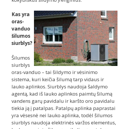
Kas yra
oras-
vanduo
šilumos
siurblys?
Šilumos
siurblys
oras-vanduo – tai šildymo ir vėsinimo
sistema, kuri keičia šilumą tarp vidaus ir
lauko aplinkos. Siurblys naudoja šaldymo
agentą, kad iš lauko aplinkos paimtų šilumą
vandens garų pavidalu ir karšto oro pavidalu
tiekia ją į patalpas. Patalpų aplinka paprastai
yra vėsesnė nei lauko aplinka, todėl šilumos
siurblys naudoja elektrinės varžos elementus,