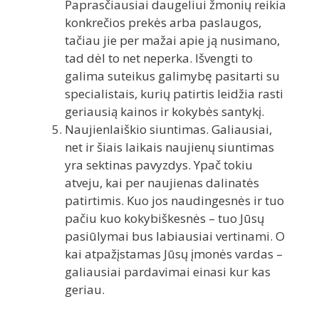
Paprasčiausiai daugeliui žmonių reikia
konkrečios prekės arba paslaugos,
tačiau jie per mažai apie ją nusimano,
tad dėl to net neperka. Išvengti to
galima suteikus galimybę pasitarti su
specialistais, kurių patirtis leidžia rasti
geriausią kainos ir kokybės santykį.
Naujienlaiškio siuntimas. Galiausiai,
net ir šiais laikais naujienų siuntimas
yra sektinas pavyzdys. Ypač tokiu
atveju, kai per naujienas dalinatės
patirtimis. Kuo jos naudingesnės ir tuo
pačiu kuo kokybiškesnės – tuo Jūsų
pasiūlymai bus labiausiai vertinami. O
kai atpažįstamas Jūsų įmonės vardas –
galiausiai pardavimai einasi kur kas
geriau.