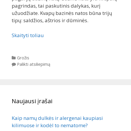
pagrindas, tai paskutinis dalykas, kurį
užuodžiate. Kvapų bazinės natos būna trijų
tipų: saldžios, aštrios ir dūminės.
Skaityti toliau
Kategorijos
Grožis
Palikti atsiliepimą
Naujausi įrašai
Kaip namų dulkės ir alergenai kaupiasi
kilimuose ir kodėl to nematome?