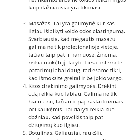
kaip dažniausiai yra tikimasi.
Masažas. Tai yra galimybė kur kas
ilgiau išlaikyti veido odos elastingumą.
Svarbiausia, kad mėgautis masažu
galima ne tik profesionalioje vietoje,
tačiau taip pat ir namuose. Žinoma,
reikia mokėti jį daryti. Tiesa, internete
patarimų labai daug, tad esame tikri,
kad išmoksite greitai ir be jokio vargo.
Kitos drėkinimo galimybės. Drėkinti
odą reikia kuo labiau. Galima ne tik
hialuronu, tačiau ir paprastai kremais
bei kaukėmis. Tai daryti reikia kuo
dažniau, kad poveikis taip pat
džiugintų kuo ilgiau.
Botulinas. Galiausiai, raukšlių