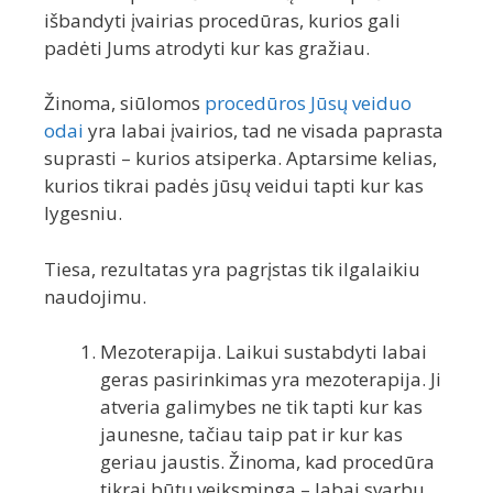
išbandyti įvairias procedūras, kurios gali
padėti Jums atrodyti kur kas gražiau.
Žinoma, siūlomos
procedūros Jūsų veiduo
odai
yra labai įvairios, tad ne visada paprasta
suprasti – kurios atsiperka. Aptarsime kelias,
kurios tikrai padės jūsų veidui tapti kur kas
lygesniu.
Tiesa, rezultatas yra pagrįstas tik ilgalaikiu
naudojimu.
Mezoterapija. Laikui sustabdyti labai
geras pasirinkimas yra mezoterapija. Ji
atveria galimybes ne tik tapti kur kas
jaunesne, tačiau taip pat ir kur kas
geriau jaustis. Žinoma, kad procedūra
tikrai būtų veiksminga – labai svarbu