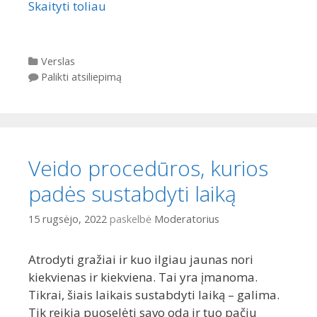
Skaityti toliau
Kategorijos
Verslas
Palikti atsiliepimą
Veido procedūros, kurios
padės sustabdyti laiką
15 rugsėjo, 2022
paskelbė
Moderatorius
Atrodyti gražiai ir kuo ilgiau jaunas nori
kiekvienas ir kiekviena. Tai yra įmanoma.
Tikrai, šiais laikais sustabdyti laiką – galima.
Tik reikia puoselėti savo odą ir tuo pačiu