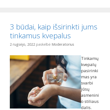
3 būdai, kaip išsirinkti jums
tinkamus kvepalus
2 rugsėjo, 2022
paskelbė
Moderatorius
Tinkamų
kvepalų
pasirinki
mas yra
svarbi
jūsų
asmenini
o stiliaus
dalis.