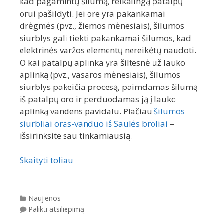
kad pagamintų šilumą, reikalingą patalpų
orui pašildyti. Jei ore yra pakankamai
drėgmės (pvz., žiemos mėnesiais), šilumos
siurblys gali tiekti pakankamai šilumos, kad
elektrinės varžos elementų nereikėtų naudoti.
O kai patalpų aplinka yra šiltesnė už lauko
aplinką (pvz., vasaros mėnesiais), šilumos
siurblys pakeičia procesą, paimdamas šilumą
iš patalpų oro ir perduodamas ją į lauko
aplinką vandens pavidalu. Plačiau
šilumos
siurbliai oras-vanduo iš Saulės broliai
–
išsirinksite sau tinkamiausią.
Skaityti toliau
Kategorijos
Naujienos
Palikti atsiliepimą