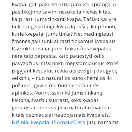
Kvapai gali pakeisti arba pakeisti aprangą, o
pasitikėjimo savimi nesukelia niekas kitas,
kaip rasti jums tinkantį kvapą. Tačiau kai yra
tiek daug skirtingų kvepalų rūšių, kaip žinoti,
kurie kvepalai jums tinka? Net madingiausi
žmonės gali sunkiai rasti tinkamus kvepalus.
Išsirinkti idealiai jums tinkančius kvepalus
nėra taip paprasta, kaip pauostyti kelis
pavyzdžius ir išsirinkti mėgstamiausius. Prieš
įsigyjant kvepalus reikia atsižvelgti į daugybę
veiksnių – nuo natūralios kūno chemijos iki
požiūrio, gyvenimo būdo ir socialinės
aplinkos. Norint išsirinkti jums tinkantį
keltoną, svarbu suprasti, koks kvapas
geriausiai derės su jūsų natūraliu kvapu ir
kitais dažniausiai naudojamais kvepalais.
Nišiniai kvepalai iš AmourD’evil
jūsų namams.