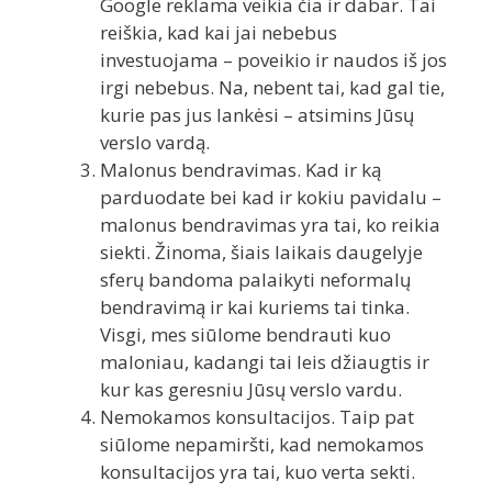
Google reklama veikia čia ir dabar. Tai
reiškia, kad kai jai nebebus
investuojama – poveikio ir naudos iš jos
irgi nebebus. Na, nebent tai, kad gal tie,
kurie pas jus lankėsi – atsimins Jūsų
verslo vardą.
Malonus bendravimas. Kad ir ką
parduodate bei kad ir kokiu pavidalu –
malonus bendravimas yra tai, ko reikia
siekti. Žinoma, šiais laikais daugelyje
sferų bandoma palaikyti neformalų
bendravimą ir kai kuriems tai tinka.
Visgi, mes siūlome bendrauti kuo
maloniau, kadangi tai leis džiaugtis ir
kur kas geresniu Jūsų verslo vardu.
Nemokamos konsultacijos. Taip pat
siūlome nepamiršti, kad nemokamos
konsultacijos yra tai, kuo verta sekti.