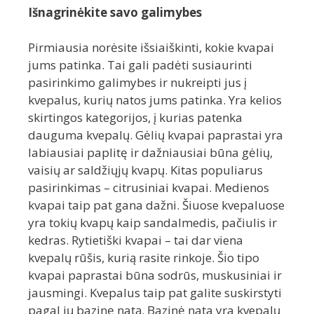
Išnagrinėkite savo galimybes
Pirmiausia norėsite išsiaiškinti, kokie kvapai
jums patinka. Tai gali padėti susiaurinti
pasirinkimo galimybes ir nukreipti jus į
kvepalus, kurių natos jums patinka. Yra kelios
skirtingos kategorijos, į kurias patenka
dauguma kvepalų. Gėlių kvapai paprastai yra
labiausiai paplitę ir dažniausiai būna gėlių,
vaisių ar saldžiųjų kvapų. Kitas populiarus
pasirinkimas – citrusiniai kvapai. Medienos
kvapai taip pat gana dažni. Šiuose kvepaluose
yra tokių kvapų kaip sandalmedis, pačiulis ir
kedras. Rytietiški kvapai – tai dar viena
kvepalų rūšis, kurią rasite rinkoje. Šio tipo
kvapai paprastai būna sodrūs, muskusiniai ir
jausmingi. Kvepalus taip pat galite suskirstyti
pagal jų bazinę natą. Bazinė nata yra kvepalų