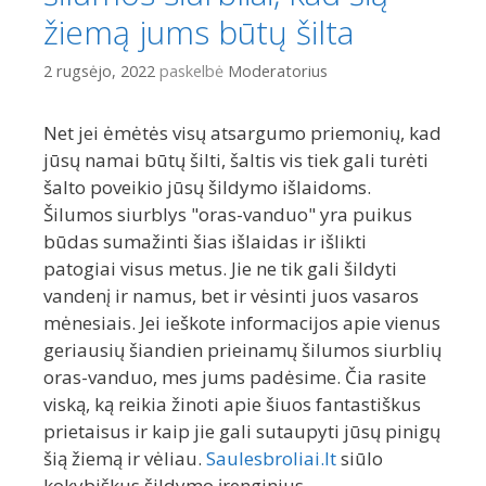
žiemą jums būtų šilta
2 rugsėjo, 2022
paskelbė
Moderatorius
Net jei ėmėtės visų atsargumo priemonių, kad
jūsų namai būtų šilti, šaltis vis tiek gali turėti
šalto poveikio jūsų šildymo išlaidoms.
Šilumos siurblys "oras-vanduo" yra puikus
būdas sumažinti šias išlaidas ir išlikti
patogiai visus metus. Jie ne tik gali šildyti
vandenį ir namus, bet ir vėsinti juos vasaros
mėnesiais. Jei ieškote informacijos apie vienus
geriausių šiandien prieinamų šilumos siurblių
oras-vanduo, mes jums padėsime. Čia rasite
viską, ką reikia žinoti apie šiuos fantastiškus
prietaisus ir kaip jie gali sutaupyti jūsų pinigų
šią žiemą ir vėliau.
Saulesbroliai.lt
siūlo
kokybiškus šildymo įrenginius.