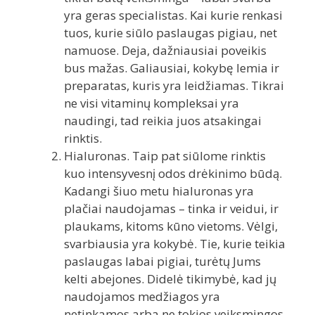
yra geras specialistas. Kai kurie renkasi
tuos, kurie siūlo paslaugas pigiau, net
namuose. Deja, dažniausiai poveikis
bus mažas. Galiausiai, kokybę lemia ir
preparatas, kuris yra leidžiamas. Tikrai
ne visi vitaminų kompleksai yra
naudingi, tad reikia juos atsakingai
rinktis.
Hialuronas. Taip pat siūlome rinktis
kuo intensyvesnį odos drėkinimo būdą.
Kadangi šiuo metu hialuronas yra
plačiai naudojamas – tinka ir veidui, ir
plaukams, kitoms kūno vietoms. Vėlgi,
svarbiausia yra kokybė. Tie, kurie teikia
paslaugas labai pigiai, turėtų Jums
kelti abejones. Didelė tikimybė, kad jų
naudojamos medžiagos yra
netinkamos arba ne tokios veiksmingos