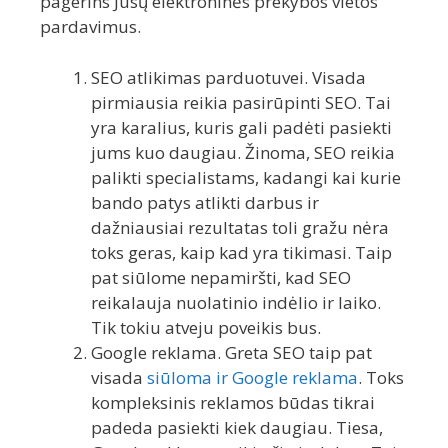
pagerins Jūsų elektroninės prekybos vietos
pardavimus.
SEO atlikimas parduotuvei. Visada
pirmiausia reikia pasirūpinti SEO. Tai
yra karalius, kuris gali padėti pasiekti
jums kuo daugiau. Žinoma, SEO reikia
palikti specialistams, kadangi kai kurie
bando patys atlikti darbus ir
dažniausiai rezultatas toli gražu nėra
toks geras, kaip kad yra tikimasi. Taip
pat siūlome nepamiršti, kad SEO
reikalauja nuolatinio indėlio ir laiko.
Tik tokiu atveju poveikis bus.
Google reklama. Greta SEO taip pat
visada
siūloma ir Google reklama
. Toks
kompleksinis reklamos būdas tikrai
padeda pasiekti kiek daugiau. Tiesa,