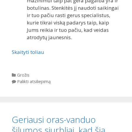
mažinimui taip pat gera pagalba yra ir
botulinas. Stenkitės jį naudoti saikingai
ir tuo pačiu rasti gerus specialistus,
kurie tikrai viską padarys taip, kaip
Jums reikia ir tuo pačiu, kad veidas
atrodytų jaunesnis.
Skaityti toliau
Kategorijos
Grožis
Palikti atsiliepimą
Geriausi oras-vanduo
šilumos siurbliai, kad šią