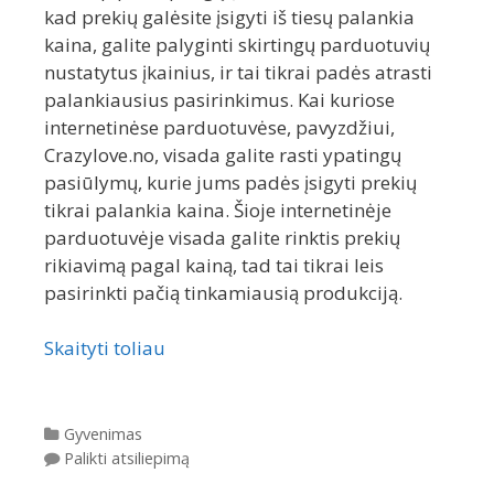
kad prekių galėsite įsigyti iš tiesų palankia
kaina, galite palyginti skirtingų parduotuvių
nustatytus įkainius, ir tai tikrai padės atrasti
palankiausius pasirinkimus. Kai kuriose
internetinėse parduotuvėse, pavyzdžiui,
Crazylove.no, visada galite rasti ypatingų
pasiūlymų, kurie jums padės įsigyti prekių
tikrai palankia kaina. Šioje internetinėje
parduotuvėje visada galite rinktis prekių
rikiavimą pagal kainą, tad tai tikrai leis
pasirinkti pačią tinkamiausią produkciją.
Skaityti toliau
Kategorijos
Gyvenimas
Palikti atsiliepimą