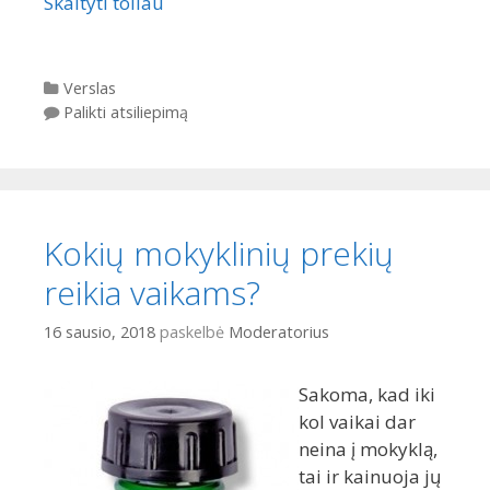
Skaityti toliau
Kategorijos
Verslas
Palikti atsiliepimą
Kokių mokyklinių prekių
reikia vaikams?
16 sausio, 2018
paskelbė
Moderatorius
Sakoma, kad iki
kol vaikai dar
neina į mokyklą,
tai ir kainuoja jų