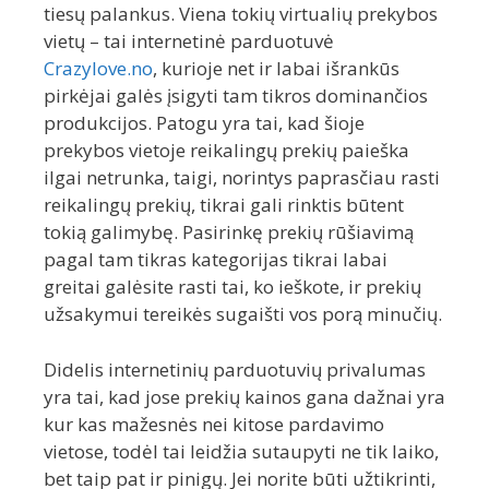
tiesų palankus. Viena tokių virtualių prekybos
vietų – tai internetinė parduotuvė
Crazylove.no
, kurioje net ir labai išrankūs
pirkėjai galės įsigyti tam tikros dominančios
produkcijos. Patogu yra tai, kad šioje
prekybos vietoje reikalingų prekių paieška
ilgai netrunka, taigi, norintys paprasčiau rasti
reikalingų prekių, tikrai gali rinktis būtent
tokią galimybę. Pasirinkę prekių rūšiavimą
pagal tam tikras kategorijas tikrai labai
greitai galėsite rasti tai, ko ieškote, ir prekių
užsakymui tereikės sugaišti vos porą minučių.
Didelis internetinių parduotuvių privalumas
yra tai, kad jose prekių kainos gana dažnai yra
kur kas mažesnės nei kitose pardavimo
vietose, todėl tai leidžia sutaupyti ne tik laiko,
bet taip pat ir pinigų. Jei norite būti užtikrinti,