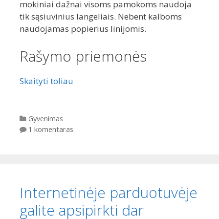
mokiniai dažnai visoms pamokoms naudoja
tik sąsiuvinius langeliais. Nebent kalboms
naudojamas popierius linijomis.
Rašymo priemonės
Skaityti toliau
Kategorijos
Gyvenimas
1 komentaras
Internetinėje parduotuvėje
galite apsipirkti dar