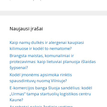
Naujausi įrašai
Kaip namų dulkės ir alergenai kaupiasi
kilimuose ir kodėl to nematome?
Brangsta maistas, komunaliniai ir
protezavimas: kaip lietuviai planuoja išlaidas
šypsenai?
Kodėl įmonėms apsimoka rinktis
spausdintuvų nuomą Vilniuje?
E-komercijos banga šluoja sandėlius: kodėl
„Urmas“ tampa startuolių logistikos centru
Kaune?
Ar robotai pakeis žodinio vertimo