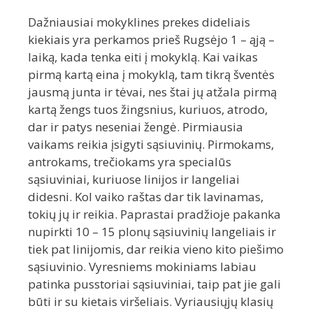
Dažniausiai mokyklines prekes dideliais
kiekiais yra perkamos prieš Rugsėjo 1 – ąją –
laiką, kada tenka eiti į mokyklą. Kai vaikas
pirmą kartą eina į mokyklą, tam tikrą šventės
jausmą junta ir tėvai, nes štai jų atžala pirmą
kartą žengs tuos žingsnius, kuriuos, atrodo,
dar ir patys neseniai žengė. Pirmiausia
vaikams reikia įsigyti sąsiuvinių. Pirmokams,
antrokams, trečiokams yra specialūs
sąsiuviniai, kuriuose linijos ir langeliai
didesni. Kol vaiko raštas dar tik lavinamas,
tokių jų ir reikia. Paprastai pradžioje pakanka
nupirkti 10 – 15 plonų sąsiuvinių langeliais ir
tiek pat linijomis, dar reikia vieno kito piešimo
sąsiuvinio. Vyresniems mokiniams labiau
patinka pusstoriai sąsiuviniai, taip pat jie gali
būti ir su kietais viršeliais. Vyriausiųjų klasių