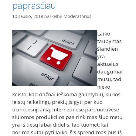
paprasčiau
10 sausio, 2018
paskelbė
Moderatorius
Laiko
taupymas
šiandien
yra
aktualus
daugumai
mūsų, tad
nieko
keisto, kad dažnai ieškoma galimybių, kurios
leistų reikalingų prekių įsigyti per kuo
trumpesnį laiką. Internetinėse parduotuvėse
siūlomos produkcijos pasirinkimas šiuo metu
yra iš tiesų labai didelis, tad tuomet, kai
norima sutaupyti laiko, šis sprendimas bus iš