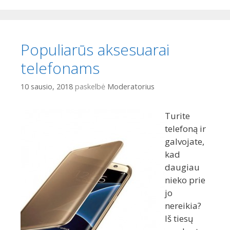
Populiarūs aksesuarai
telefonams
10 sausio, 2018
paskelbė
Moderatorius
Turite
telefoną ir
galvojate,
kad
daugiau
nieko prie
jo
nereikia?
Iš tiesų