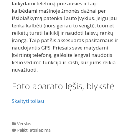
laikydami telefoną prie ausies ir taip
kalbėdami mašinoje žmonės dažnai per
išsiblaškymą patenka į auto įvykius. Jeigu jau
tenka kalbėti (nors geriau to vengti), tuomet
reikėtų turėti laikiklį ir naudoti laisvų rankų
įrangą. Taip pat šis aksesuaras pasitarnaus ir
naudojantis GPS. Priešais save matydami
įtvirtintą telefoną, galėsite lengvai naudotis
kelio vedimo funkcija ir rasti, kur jums reikia
nuvažiuoti.
Foto aparato lęšis, blykstė
Skaityti toliau
Kategorijos
Verslas
Palikti atsiliepimą