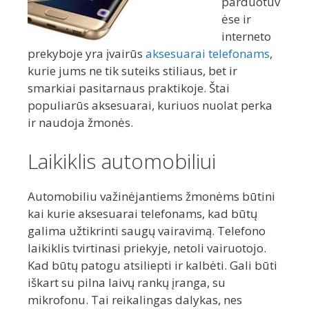
parduotuv
ėse ir
interneto
prekyboje yra įvairūs
aksesuarai telefonams
,
kurie jums ne tik suteiks stiliaus, bet ir
smarkiai pasitarnaus praktikoje. Štai
populiarūs aksesuarai, kuriuos nuolat perka
ir naudoja žmonės.
Laikiklis automobiliui
Automobiliu važinėjantiems žmonėms būtini
kai kurie aksesuarai telefonams, kad būtų
galima užtikrinti saugų vairavimą. Telefono
laikiklis tvirtinasi priekyje, netoli vairuotojo.
Kad būtų patogu atsiliepti ir kalbėti. Gali būti
iškart su pilna laivų rankų įranga, su
mikrofonu. Tai reikalingas dalykas, nes