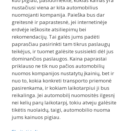
kuo pigiau, pasidomėkite, kokias kainas yra
nustačiusi viena ar kita automobilius
nuomojanti kompanija. Paieška bus dar
greitesnė ir paprastesnė, jei internetinėje
erdvėje ieškosite atsiliepimų bei
rekomendacijų. Tai galės jums padėti
paprasčiau pasirinkti tam tikrus paslaugų
teikėjus, ir tuomet galėsite susisiekti dėl jus
dominančios paslaugos. Kaina paprastai
priklauso ne tik nuo pačios automobilių
nuomos kompanijos nustatytų įkainių, bet ir
nuo to, kokia konkreti transporto priemonė
pasirenkama, ir kokiam laikotarpiui ji bus
reikalinga. Jei automobilį nuomositės ilgesnį
nei kelių parų laikotarpį, tokiu atveju galėsite
tikėtis nuolaidų, taigi, automobilio nuoma
jums kainuos pigiau.