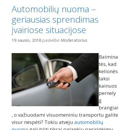
Automobilių nuoma –
geriausias sprendimas
įvairiose situacijose
19 sausio, 2018
paskelbė
Moderatorius
Baimina
tės, kad
kelionės
taksi
kainuos
pernely
g
brangiai
, o važiuodami visuomeniniu transportu galite
visur nespėti? Tokiu atveju
automobilių
nuoma
gali būti tikrai palankiu pasirinkimu,