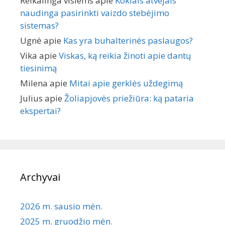
Reikalinga visiems
apie
Kokiais atvejais
naudinga pasirinkti vaizdo stebėjimo
sistemas?
Ugnė
apie
Kas yra buhalterinės paslaugos?
Vika
apie
Viskas, ką reikia žinoti apie dantų
tiesinimą
Milena
apie
Mitai apie gerklės uždegimą
Julius
apie
Žoliapjovės priežiūra: ką pataria
ekspertai?
Archyvai
2026 m. sausio mėn.
2025 m. gruodžio mėn.