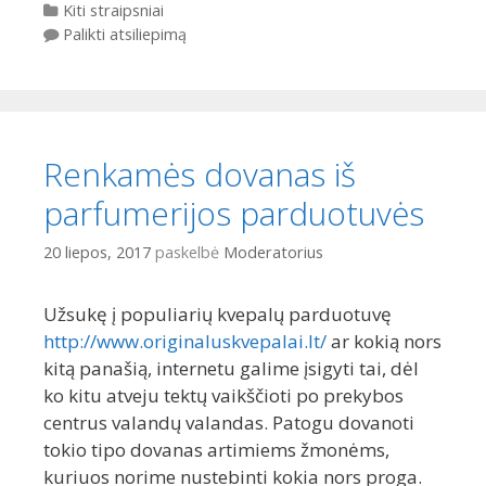
Kategorijos
Kiti straipsniai
Palikti atsiliepimą
Renkamės dovanas iš
parfumerijos parduotuvės
20 liepos, 2017
paskelbė
Moderatorius
Užsukę į populiarių kvepalų parduotuvę
http://www.originaluskvepalai.lt/
ar kokią nors
kitą panašią, internetu galime įsigyti tai, dėl
ko kitu atveju tektų vaikščioti po prekybos
centrus valandų valandas. Patogu dovanoti
tokio tipo dovanas artimiems žmonėms,
kuriuos norime nustebinti kokia nors proga.