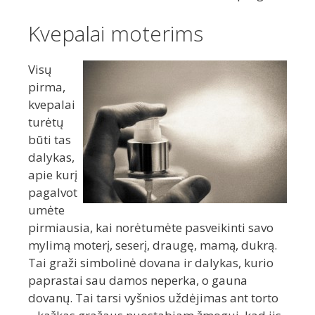
Kvepalai moterims
Visų
pirma,
kvepalai
turėtų
būti tas
dalykas,
apie kurį
pagalvot
umėte
pirmiausia, kai norėtumėte pasveikinti savo
mylimą moterį, seserį, draugę, mamą, dukrą.
Tai graži simbolinė dovana ir dalykas, kurio
paprastai sau damos neperka, o gauna
dovanų. Tai tarsi vyšnios uždėjimas ant torto