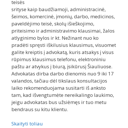
teisės
srityse kaip baudžiamoji, administracinė,
šeimos, komercinė, įmonių, darbo, medicinos,
paveldėjimo teisė, skolų išieškojimo,
priteisimo ir administravimo klausimai, žalos
atlyginimo bylos ir kt. Nežinant nuo ko
pradėti spręsti iškilusius klausimus, visuomet
galite kreiptis į advokatą, kuris atsakys į visus
rūpimus klausimus telefonu, elektroniniu
paštu ar atvykus į biurą, įsikūrusį Šiauliuose.
Advokatas dirba darbo dienomis nuo 9 iki 17
valandos, tačiau dėl tikslaus konsultacijos
laiko rekomenduojama susitarti iš anksto
tam, kad išvengtumėte nereikalingo laukimo,
jeigu advokatas bus užsiėmęs ir tuo metu
bendraus su kitu klientu.
Skaityti toliau