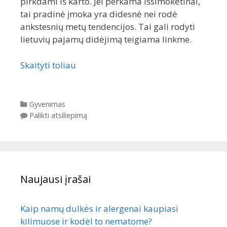
pirkdami iš karto. Jei perkama išsimokėtinai,
tai pradinė įmoka yra didesnė nei rodė
ankstesnių metų tendencijos. Tai gali rodyti
lietuvių pajamų didėjimą teigiama linkme.
Skaityti toliau
Kategorijos
Gyvenimas
Palikti atsiliepimą
Naujausi įrašai
Kaip namų dulkės ir alergenai kaupiasi
kilimuose ir kodėl to nematome?