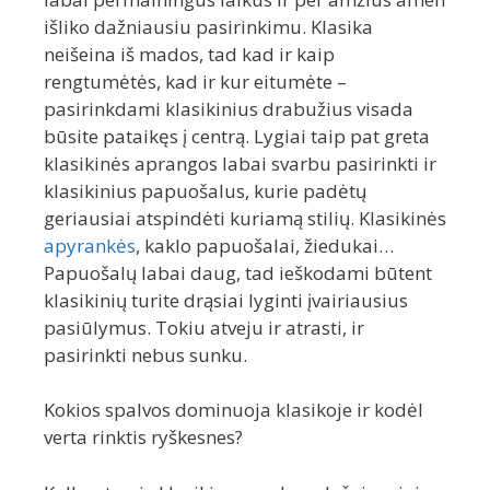
išliko dažniausiu pasirinkimu. Klasika
neišeina iš mados, tad kad ir kaip
rengtumėtės, kad ir kur eitumėte –
pasirinkdami klasikinius drabužius visada
būsite pataikęs į centrą. Lygiai taip pat greta
klasikinės aprangos labai svarbu pasirinkti ir
klasikinius papuošalus, kurie padėtų
geriausiai atspindėti kuriamą stilių. Klasikinės
apyrankės
, kaklo papuošalai, žiedukai…
Papuošalų labai daug, tad ieškodami būtent
klasikinių turite drąsiai lyginti įvairiausius
pasiūlymus. Tokiu atveju ir atrasti, ir
pasirinkti nebus sunku.
Kokios spalvos dominuoja klasikoje ir kodėl
verta rinktis ryškesnes?