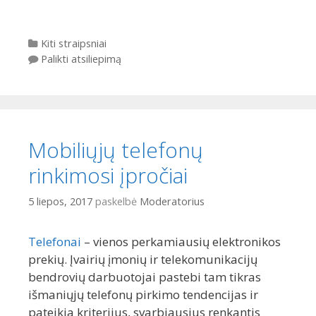
Kategorijos
Kiti straipsniai
Palikti atsiliepimą
Mobiliųjų telefonų
rinkimosi įpročiai
5 liepos, 2017
paskelbė
Moderatorius
Telefonai
– vienos perkamiausių elektronikos
prekių. Įvairių įmonių ir telekomunikacijų
bendrovių darbuotojai pastebi tam tikras
išmaniųjų telefonų pirkimo tendencijas ir
pateikia kriterijus, svarbiausius renkantis