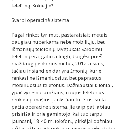
telefoną. Kokie jie?
Svarbi operacinė sistema
Pagal rinkos tyrimus, pastaraisiais metais
daugiau nuperkama nebe mobiliųjų, bet
išmaniųjų telefonų. Mygtukais valdomų
telefonų era, galima teigti, baigėsi prieš
maždaug penkerius metus, 2012-aisiais,
tačiau ir šiandien dar yra žmonių, kurie
renkasi ne išmaniuosius, bet paprastus
mobiliuosius telefonus. Dažniausiai klientai,
ypač vyresnio amžiaus, naujus telefonus
renkasi panašius į anksčiau turėtus, su ta
pačia operacine sistema. Jie taip pat labiau
prisiriša ir prie gamintojo, kai tuo tarpu
jaunesni, 18-40 m. telefonų pirkėjai dažniau
ryžtasi išbandyti rinkos naujoves ir nėra tokie