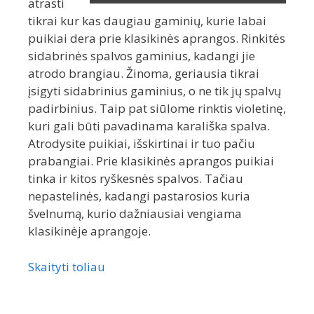
atrasti
tikrai kur kas daugiau gaminių, kurie labai
puikiai dera prie klasikinės aprangos. Rinkitės
sidabrinės spalvos gaminius, kadangi jie
atrodo brangiau. Žinoma, geriausia tikrai
įsigyti sidabrinius gaminius, o ne tik jų spalvų
padirbinius. Taip pat siūlome rinktis violetinę,
kuri gali būti pavadinama karališka spalva.
Atrodysite puikiai, išskirtinai ir tuo pačiu
prabangiai. Prie klasikinės aprangos puikiai
tinka ir kitos ryškesnės spalvos. Tačiau
nepastelinės, kadangi pastarosios kuria
švelnumą, kurio dažniausiai vengiama
klasikinėje aprangoje.
Skaityti toliau