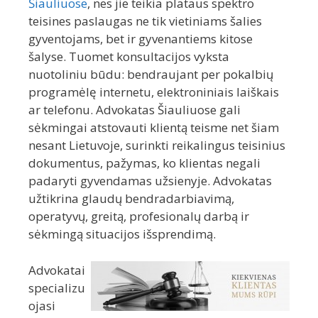
Šiauliuose
, nes jie teikia plataus spektro
teisines paslaugas ne tik vietiniams šalies
gyventojams, bet ir gyvenantiems kitose
šalyse. Tuomet konsultacijos vyksta
nuotoliniu būdu: bendraujant per pokalbių
programėlę internetu, elektroniniais laiškais
ar telefonu. Advokatas Šiauliuose gali
sėkmingai atstovauti klientą teisme net šiam
nesant Lietuvoje, surinkti reikalingus teisinius
dokumentus, pažymas, ko klientas negali
padaryti gyvendamas užsienyje. Advokatas
užtikrina glaudų bendradarbiavimą,
operatyvų, greitą, profesionalų darbą ir
sėkmingą situacijos išsprendimą.
Advokatai
specializu
ojasi