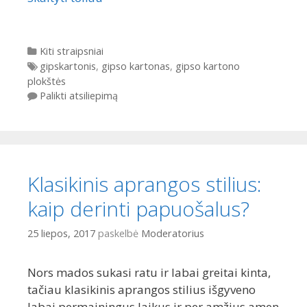
Kategorijos
Kiti straipsniai
Gairės
gipskartonis
,
gipso kartonas
,
gipso kartono
plokštės
Palikti atsiliepimą
Klasikinis aprangos stilius:
kaip derinti papuošalus?
25 liepos, 2017
paskelbė
Moderatorius
Nors mados sukasi ratu ir labai greitai kinta,
tačiau klasikinis aprangos stilius išgyveno
labai permainingus laikus ir per amžius amen