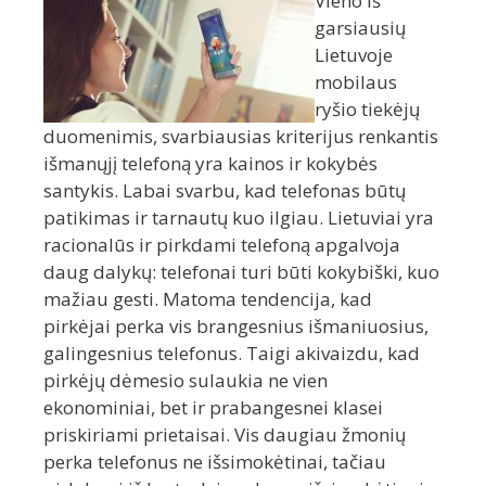
Vieno iš
garsiausių
Lietuvoje
mobilaus
ryšio tiekėjų
duomenimis, svarbiausias kriterijus renkantis
išmanųjį telefoną yra kainos ir kokybės
santykis. Labai svarbu, kad telefonas būtų
patikimas ir tarnautų kuo ilgiau. Lietuviai yra
racionalūs ir pirkdami telefoną apgalvoja
daug dalykų: telefonai turi būti kokybiški, kuo
mažiau gesti. Matoma tendencija, kad
pirkėjai perka vis brangesnius išmaniuosius,
galingesnius telefonus. Taigi akivaizdu, kad
pirkėjų dėmesio sulaukia ne vien
ekonominiai, bet ir prabangesnei klasei
priskiriami prietaisai. Vis daugiau žmonių
perka telefonus ne išsimokėtinai, tačiau