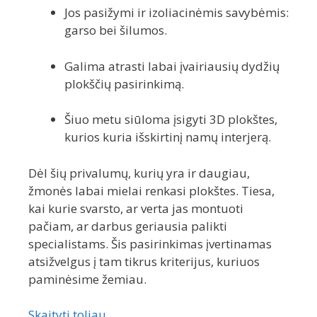
Jos pasižymi ir izoliacinėmis savybėmis:
garso bei šilumos.
Galima atrasti labai įvairiausių dydžių
plokščių pasirinkimą.
Šiuo metu siūloma įsigyti 3D plokštes,
kurios kuria išskirtinį namų interjerą.
Dėl šių privalumų, kurių yra ir daugiau,
žmonės labai mielai renkasi plokštes. Tiesa,
kai kurie svarsto, ar verta jas montuoti
pačiam, ar darbus geriausia palikti
specialistams. Šis pasirinkimas įvertinamas
atsižvelgus į tam tikrus kriterijus, kuriuos
paminėsime žemiau.
Skaityti toliau