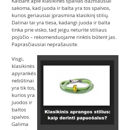
Kalbant apie klasikines spalvas dažniausiai
sakoma, kad juoda ir balta yra tos spalvos,
kurios geriausiai įprasmina klasikinį stilių.
Dalinai tai yra tiesa, kadangi juoda ir balta
tinka prie visko, tad jeigu neturite stiliaus
pojūčio – rekomenduojame rinktis būtent jas.
Paprasčiausiai neprašausite.
Visgi,
klasikinės
apyrankės
nebūtinai
yra tik tos,
kurios yra
juodos ir
baltos
spalvos.
Galima