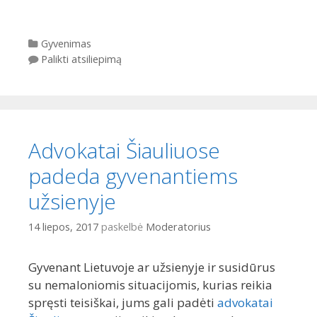
Kategorijos
Gyvenimas
Palikti atsiliepimą
Advokatai Šiauliuose
padeda gyvenantiems
užsienyje
14 liepos, 2017
paskelbė
Moderatorius
Gyvenant Lietuvoje ar užsienyje ir susidūrus
su nemaloniomis situacijomis, kurias reikia
spręsti teisiškai, jums gali padėti
advokatai