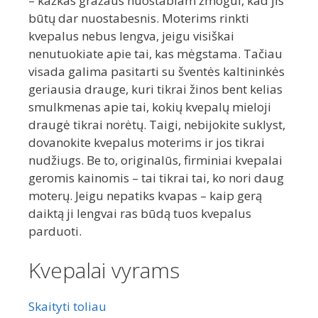
– kažkas gražaus nuostabiam žmogui, kad jis
būtų dar nuostabesnis. Moterims rinkti
kvepalus nebus lengva, jeigu visiškai
nenutuokiate apie tai, kas mėgstama. Tačiau
visada galima pasitarti su šventės kaltininkės
geriausia drauge, kuri tikrai žinos bent kelias
smulkmenas apie tai, kokių kvepalų mieloji
draugė tikrai norėtų. Taigi, nebijokite suklyst,
dovanokite kvepalus moterims ir jos tikrai
nudžiugs. Be to, originalūs, firminiai kvepalai
geromis kainomis – tai tikrai tai, ko nori daug
moterų. Jeigu nepatiks kvapas – kaip gerą
daiktą ji lengvai ras būdą tuos kvepalus
parduoti.
Kvepalai vyrams
Skaityti toliau