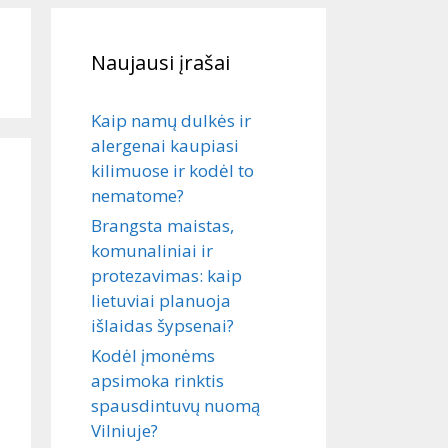
Naujausi įrašai
Kaip namų dulkės ir
alergenai kaupiasi
kilimuose ir kodėl to
nematome?
Brangsta maistas,
komunaliniai ir
protezavimas: kaip
lietuviai planuoja
išlaidas šypsenai?
Kodėl įmonėms
apsimoka rinktis
spausdintuvų nuomą
Vilniuje?