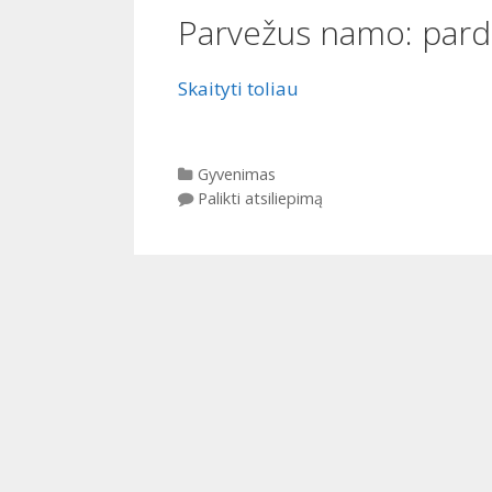
Parvežus namo: parda
Skaityti toliau
Kategorijos
Gyvenimas
Palikti atsiliepimą