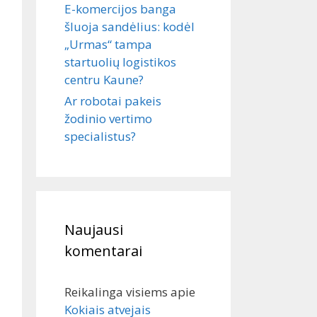
E-komercijos banga
šluoja sandėlius: kodėl
„Urmas“ tampa
startuolių logistikos
centru Kaune?
Ar robotai pakeis
žodinio vertimo
specialistus?
Naujausi
komentarai
Reikalinga visiems
apie
Kokiais atvejais