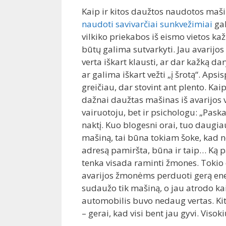
Kaip ir kitos daužtos naudotos maši
naudoti savivarčiai sunkvežimiai
gal
vilkiko priekabos iš eismo vietos kaž
būtų galima sutvarkyti. Jau avarijos 
verta iškart klausti, ar dar kažką da
ar galima iškart vežti „į šrotą“. Apsi
greičiau, dar stovint ant plento. Ka
dažnai daužtas mašinas iš avarijos vi
vairuotoju, bet ir psichologu: „Pask
naktį. Kuo blogesni orai, tuo daugia
mašiną, tai būna tokiam šoke, kad než
adresą pamiršta, būna ir taip… Ką pa
tenka visada raminti žmones. Tokio 
avarijos žmonėms perduoti gerą ener
sudaužo tik mašiną, o jau atrodo kai
automobilis buvo nedaug vertas. Kit
– gerai, kad visi bent jau gyvi. Viso