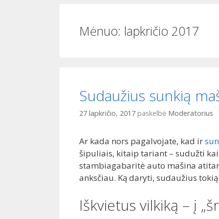
i
o
Mėnuo:
lapkričio 2017
Sudaužius sunkią maši
27 lapkričio, 2017
paskelbė
Moderatorius
Ar kada nors pagalvojate, kad ir
sun
šipuliais, kitaip tariant – sudužti ka
stambiagabaritė auto mašina atitarn
anksčiau. Ką daryti, sudaužius toki
Iškvietus vilkiką – į 