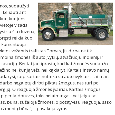
nos, sudaužyti
i keliauti ant
kur, kur juos
vietoje visada
rysi su šia dužena,
spręsti reikia kuo
ip komentuoja
etos vežantis tralistas Tomas, jis dirba ne tik
ambina žmonės iš auto įvykių, atvažiuoju ir dieną, ir
u avarijų. Bet tai jau įprasta, kad kai žmonės sudaužo
ino nei kur ją vežt, nei ką daryt. Kartais ir savo namų
darysi, taip kartais nutinka su auto įvykiais. Tai man
darbo negalėtų dirbti piktas žmogus, nes turi po
giją. O reaguoja žmonės įvairiai. Kartais žmogus
p per laidotuves, toks nelaimingas, net jeigu tas
as, būna, sužaloja žmones, o pozityviau reaguoja, sako
kių žmonių būna“, – pasakoja vyras.