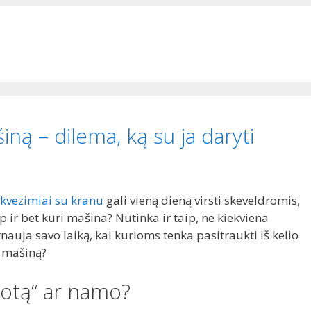
ną – dilema, ką su ja daryti
kvezimiai su kranu
gali vieną dieną virsti skeveldromis,
ip ir bet kuri mašina? Nutinka ir taip, ne kiekviena
auja savo laiką, kai kurioms tenka pasitraukti iš kelio
ą mašiną?
„šrotą“ ar namo?