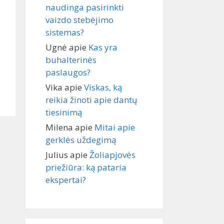
naudinga pasirinkti
vaizdo stebėjimo
sistemas?
Ugnė
apie
Kas yra
buhalterinės
paslaugos?
Vika
apie
Viskas, ką
reikia žinoti apie dantų
tiesinimą
Milena
apie
Mitai apie
gerklės uždegimą
Julius
apie
Žoliapjovės
priežiūra: ką pataria
ekspertai?