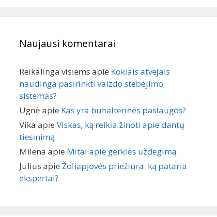
Naujausi komentarai
Reikalinga visiems
apie
Kokiais atvejais
naudinga pasirinkti vaizdo stebėjimo
sistemas?
Ugnė
apie
Kas yra buhalterinės paslaugos?
Vika
apie
Viskas, ką reikia žinoti apie dantų
tiesinimą
Milena
apie
Mitai apie gerklės uždegimą
Julius
apie
Žoliapjovės priežiūra: ką pataria
ekspertai?