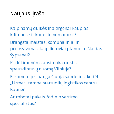
Naujausi įrašai
Kaip namų dulkės ir alergenai kaupiasi
kilimuose ir kodėl to nematome?
Brangsta maistas, komunaliniai ir
protezavimas: kaip lietuviai planuoja išlaidas
šypsenai?
Kodėl įmonėms apsimoka rinktis
spausdintuvų nuomą Vilniuje?
E-komercijos banga šluoja sandėlius: kodėl
„Urmas“ tampa startuolių logistikos centru
Kaune?
Ar robotai pakeis žodinio vertimo
specialistus?