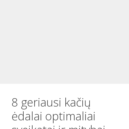
t
u
r
i
n
i
o
8 geriausi kačių
ėdalai optimaliai