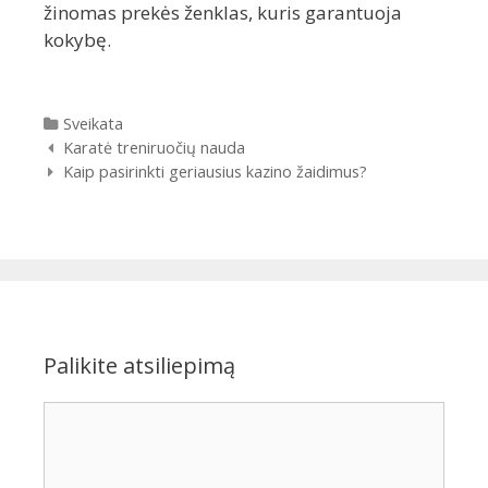
žinomas prekės ženklas, kuris garantuoja
kokybę.
Kategorijos
Sveikata
Įrašų
Karatė treniruočių nauda
navigacija
Kaip pasirinkti geriausius kazino žaidimus?
Palikite atsiliepimą