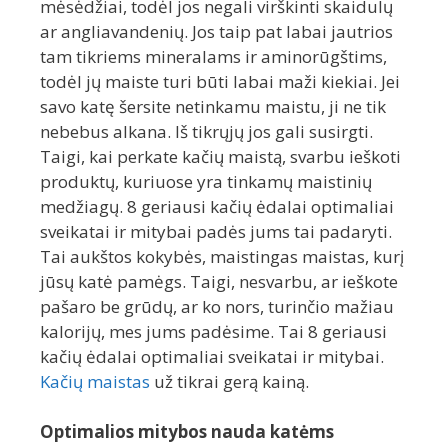
mėsėdžiai, todėl jos negali virškinti skaidulų
ar angliavandenių. Jos taip pat labai jautrios
tam tikriems mineralams ir aminorūgštims,
todėl jų maiste turi būti labai maži kiekiai. Jei
savo katę šersite netinkamu maistu, ji ne tik
nebebus alkana. Iš tikrųjų jos gali susirgti.
Taigi, kai perkate kačių maistą, svarbu ieškoti
produktų, kuriuose yra tinkamų maistinių
medžiagų. 8 geriausi kačių ėdalai optimaliai
sveikatai ir mitybai padės jums tai padaryti.
Tai aukštos kokybės, maistingas maistas, kurį
jūsų katė pamėgs. Taigi, nesvarbu, ar ieškote
pašaro be grūdų, ar ko nors, turinčio mažiau
kalorijų, mes jums padėsime. Tai 8 geriausi
kačių ėdalai optimaliai sveikatai ir mitybai.
Kačių maistas
už tikrai gerą kainą.
Optimalios mitybos nauda katėms