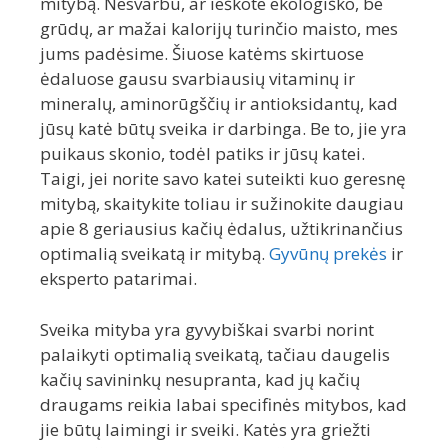
mitybą. Nesvarbu, ar ieškote ekologiško, be
grūdų, ar mažai kalorijų turinčio maisto, mes
jums padėsime. Šiuose katėms skirtuose
ėdaluose gausu svarbiausių vitaminų ir
mineralų, aminorūgščių ir antioksidantų, kad
jūsų katė būtų sveika ir darbinga. Be to, jie yra
puikaus skonio, todėl patiks ir jūsų katei.
Taigi, jei norite savo katei suteikti kuo geresnę
mitybą, skaitykite toliau ir sužinokite daugiau
apie 8 geriausius kačių ėdalus, užtikrinančius
optimalią sveikatą ir mitybą.
Gyvūnų prekės
ir
eksperto patarimai.
Sveika mityba yra gyvybiškai svarbi norint
palaikyti optimalią sveikatą, tačiau daugelis
kačių savininkų nesupranta, kad jų kačių
draugams reikia labai specifinės mitybos, kad
jie būtų laimingi ir sveiki. Katės yra griežti