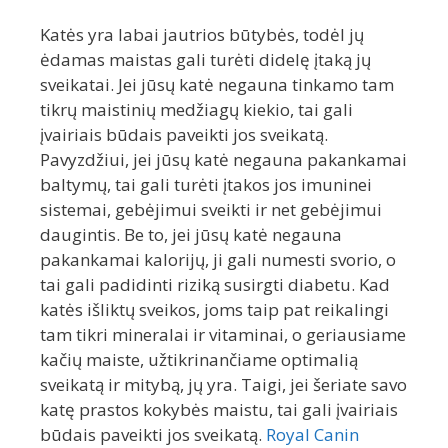
Katės yra labai jautrios būtybės, todėl jų
ėdamas maistas gali turėti didelę įtaką jų
sveikatai. Jei jūsų katė negauna tinkamo tam
tikrų maistinių medžiagų kiekio, tai gali
įvairiais būdais paveikti jos sveikatą.
Pavyzdžiui, jei jūsų katė negauna pakankamai
baltymų, tai gali turėti įtakos jos imuninei
sistemai, gebėjimui sveikti ir net gebėjimui
daugintis. Be to, jei jūsų katė negauna
pakankamai kalorijų, ji gali numesti svorio, o
tai gali padidinti riziką susirgti diabetu. Kad
katės išliktų sveikos, joms taip pat reikalingi
tam tikri mineralai ir vitaminai, o geriausiame
kačių maiste, užtikrinančiame optimalią
sveikatą ir mitybą, jų yra. Taigi, jei šeriate savo
katę prastos kokybės maistu, tai gali įvairiais
būdais paveikti jos sveikatą.
Royal Canin