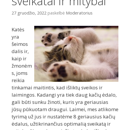
sveikatai ir mitybai
27 gruodžio, 2022
paskelbė
Moderatorius
Katės
yra
šeimos
dalis ir,
kaip ir
žmonėm
s, joms
reikia
tinkamai maitintis, kad išliktų sveikos ir
laimingos. Kadangi yra tiek daug kačių ėdalo,
gali būti sunku žinoti, kuris yra geriausias
jūsų pūkuotam draugui. Laimei, mes atlikome
tyrimą už jus ir nustatėme 8 geriausius kačių
ėdalus, užtikrinančius optimalią sveikatą ir