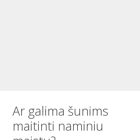
t
u
r
i
n
i
o
Ar galima šunims
maitinti naminiu