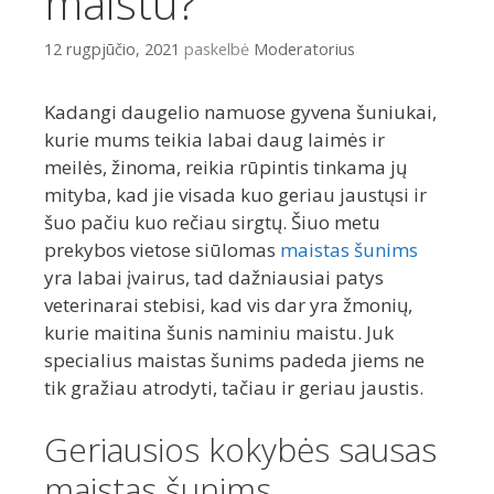
maistu?
12 rugpjūčio, 2021
paskelbė
Moderatorius
Kadangi daugelio namuose gyvena šuniukai,
kurie mums teikia labai daug laimės ir
meilės, žinoma, reikia rūpintis tinkama jų
mityba, kad jie visada kuo geriau jaustųsi ir
šuo pačiu kuo rečiau sirgtų. Šiuo metu
prekybos vietose siūlomas
maistas šunims
yra labai įvairus, tad dažniausiai patys
veterinarai stebisi, kad vis dar yra žmonių,
kurie maitina šunis naminiu maistu. Juk
specialius maistas šunims padeda jiems ne
tik gražiau atrodyti, tačiau ir geriau jaustis.
Geriausios kokybės sausas
maistas šunims