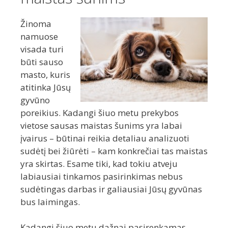
Žinoma
namuose
visada turi
būti sauso
masto, kuris
atitinka Jūsų
gyvūno
poreikius. Kadangi šiuo metu prekybos
vietose sausas maistas šunims yra labai
įvairus – būtinai reikia detaliau analizuoti
sudėtį bei žiūrėti – kam konkrečiai tas maistas
yra skirtas. Esame tiki, kad tokiu atveju
labiausiai tinkamos pasirinkimas nebus
sudėtingas darbas ir galiausiai Jūsų gyvūnas
bus laimingas.
Kadangi šiuo metu dažnai pasirenkamas