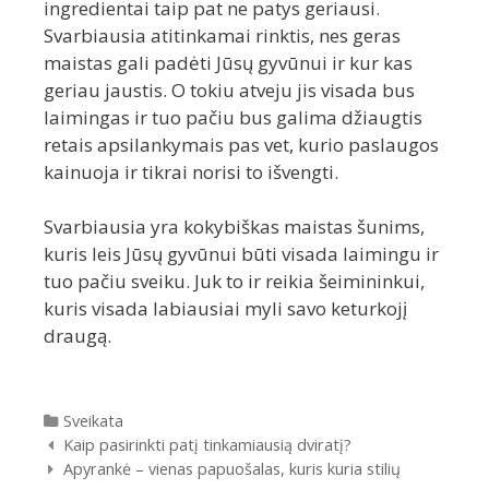
ingredientai taip pat ne patys geriausi.
Svarbiausia atitinkamai rinktis, nes geras
maistas gali padėti Jūsų gyvūnui ir kur kas
geriau jaustis. O tokiu atveju jis visada bus
laimingas ir tuo pačiu bus galima džiaugtis
retais apsilankymais pas vet, kurio paslaugos
kainuoja ir tikrai norisi to išvengti.
Svarbiausia yra kokybiškas maistas šunims,
kuris leis Jūsų gyvūnui būti visada laimingu ir
tuo pačiu sveiku. Juk to ir reikia šeimininkui,
kuris visada labiausiai myli savo keturkojį
draugą.
Kategorijos
Sveikata
Įrašų
Kaip pasirinkti patį tinkamiausią dviratį?
navigacija
Apyrankė – vienas papuošalas, kuris kuria stilių