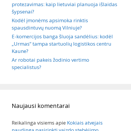
protezavimas: kaip lietuviai planuoja išlaidas
šypsenai?
Kodėl įmonėms apsimoka rinktis
spausdintuvų nuomą Vilniuje?
E-komercijos banga šluoja sandėlius: kodėl
„Urmas“ tampa startuolių logistikos centru
Kaune?
Ar robotai pakeis žodinio vertimo
specialistus?
Naujausi komentarai
Reikalinga visiems
apie
Kokiais atvejais
naudinga pasirinkti vaizdo stebėjimo