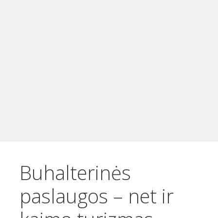
t
u
r
i
n
i
o
Buhalterinės
paslaugos – net ir