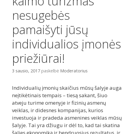
kaimo turizmas
nesugebės
pamaišyti jūsų
individualios įmonės
priežiūrai!
3 sausio, 2017
paskelbė
Moderatorius
Individualių įmonių skaičius mūsų šalyje auga
neįtikėtinais tempais – tiesą sakant, šiuo
atveju turime omenyje ir fizinių asmenų
veiklas, ir didesnes kompanijas, kurios
investuoja ir pradeda asmenines veiklas mūsų
šalyje. Tai yra džiugu ir dėl to, kad tai skatina
šalies ekonomiką ir bendruosius rezultatus, ir,