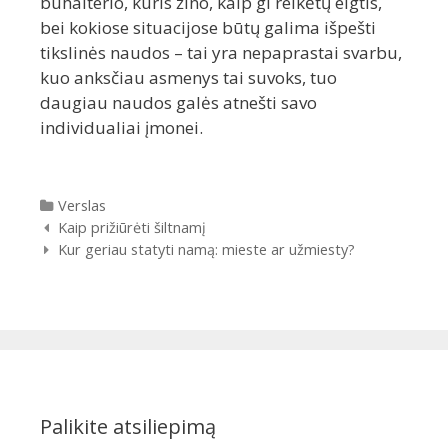
buhalterio, kuris žino, kaip gi reikėtų elgtis,
bei kokiose situacijose būtų galima išpešti
tikslinės naudos – tai yra nepaprastai svarbu,
kuo anksčiau asmenys tai suvoks, tuo
daugiau naudos galės atnešti savo
individualiai įmonei.
Kategorijos
Verslas
Įrašų
Kaip prižiūrėti šiltnamį
navigacija
Kur geriau statyti namą: mieste ar užmiesty?
Palikite atsiliepimą