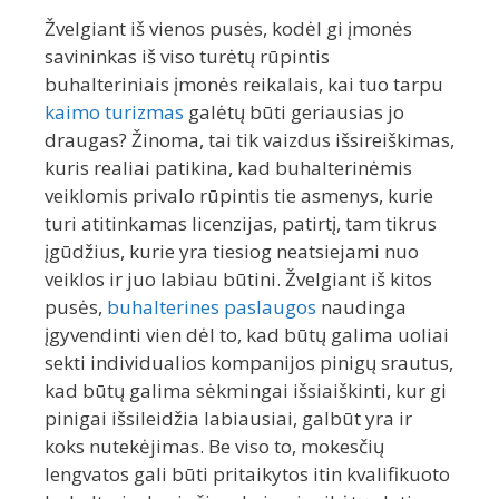
Žvelgiant iš vienos pusės, kodėl gi įmonės
savininkas iš viso turėtų rūpintis
buhalteriniais įmonės reikalais, kai tuo tarpu
kaimo turizmas
galėtų būti geriausias jo
draugas? Žinoma, tai tik vaizdus išsireiškimas,
kuris realiai patikina, kad buhalterinėmis
veiklomis privalo rūpintis tie asmenys, kurie
turi atitinkamas licenzijas, patirtį, tam tikrus
įgūdžius, kurie yra tiesiog neatsiejami nuo
veiklos ir juo labiau būtini. Žvelgiant iš kitos
pusės,
buhalterines paslaugos
naudinga
įgyvendinti vien dėl to, kad būtų galima uoliai
sekti individualios kompanijos pinigų srautus,
kad būtų galima sėkmingai išsiaiškinti, kur gi
pinigai išsileidžia labiausiai, galbūt yra ir
koks nutekėjimas. Be viso to, mokesčių
lengvatos gali būti pritaikytos itin kvalifikuoto