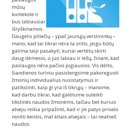
mūsų
kontekste ir
bus labiausiai
išryškinamos.
Daugelis piliečių – ypač jaunųjų verslininkų –
mano, kad tai tikrai nėra ta sritis, jeigu būtų
galima taip pasakyti, kuriai vertėtų skirti
daug dėmesio, o juo labiau ir lėšų, žinant, kad
paslaugos nėra pačios pigiausios. Vis dėlto,
šiandienos turiniu pasistengsime pakoreguoti
žmonių individualius nusistatymus ir
patikslinti, kaip gi yra iš tikrųjų – manome,
kad darbu tikrai, kad galėtume suteikti
tikslinės naudos žmonėms, tačiau bet kuriuo
atveju reikia pripažinti, kad ir jie patys privalo
norėti keistis, mat kitais atvejais – tai neatneš
naudos.