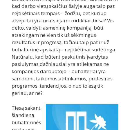
kad darbo vietų skaičius šalyje auga taip pat
neįtikėtinais tempais – žodžiu, bet kuriuo
atveju tai yra neatsiejami rodikliai, tiesa? Vis
dėlto, valdyti asmeninę kompaniją, būti
atsakingam ne vien tik už sėkmingus
rezultatus ir progresą, tačiau taip pat ir už
buhalterinę apskaitą – neįtikėtinai sudėtinga.
Natūralu, kad būtent paskutinis įvardytas
pasiūlymas dažniausiai yra atliekamas ne
kompanijos darbuotojo – buhalteriai yra
samdomi, taikomos atitinkamos, profesines
programos, tendencijos, o nuo to esą tik
geriau, ar ne?
Tiesą sakant,
šiandieną
buhalterinės
paslaugos