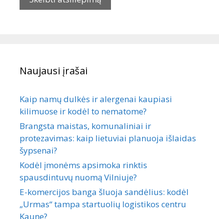
Naujausi įrašai
Kaip namų dulkės ir alergenai kaupiasi
kilimuose ir kodėl to nematome?
Brangsta maistas, komunaliniai ir
protezavimas: kaip lietuviai planuoja išlaidas
šypsenai?
Kodėl įmonėms apsimoka rinktis
spausdintuvų nuomą Vilniuje?
E-komercijos banga šluoja sandėlius: kodėl
„Urmas“ tampa startuolių logistikos centru
Kaune?