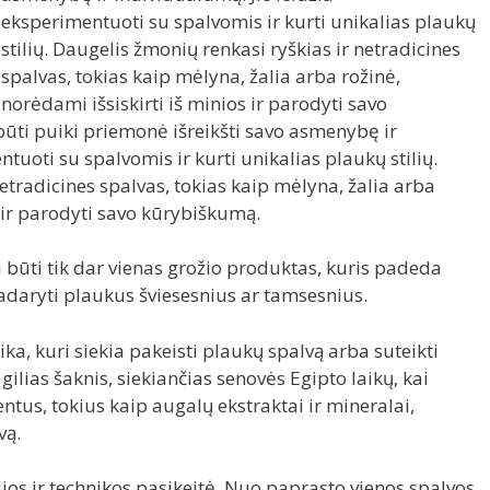
eksperimentuoti su spalvomis ir kurti unikalias plaukų
stilių. Daugelis žmonių renkasi ryškias ir netradicines
spalvas, tokias kaip mėlyna, žalia arba rožinė,
norėdami išsiskirti iš minios ir parodyti savo
ūti puiki priemonė išreikšti savo asmenybę ir
tuoti su spalvomis ir kurti unikalias plaukų stilių.
etradicines spalvas, tokias kaip mėlyna, žalia arba
s ir parodyti savo kūrybiškumą.
 būti tik dar vienas grožio produktas, kuris padeda
daryti plaukus šviesesnius ar tamsesnius.
a, kuri siekia pakeisti plaukų spalvą arba suteikti
 gilias šaknis, siekiančias senovės Egipto laikų, kai
tus, tokius kaip augalų ekstraktai ir mineralai,
vą.
os ir technikos pasikeitė. Nuo paprasto vienos spalvos