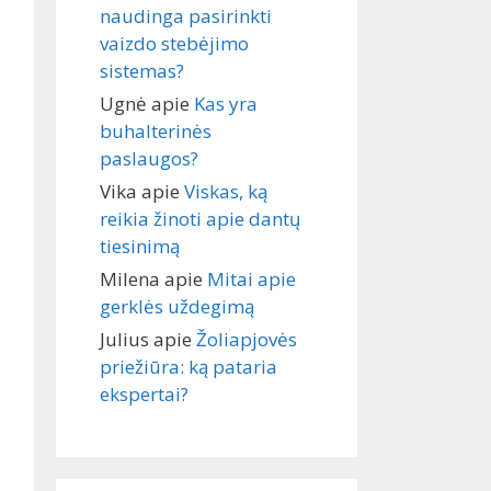
naudinga pasirinkti
vaizdo stebėjimo
sistemas?
Ugnė
apie
Kas yra
buhalterinės
paslaugos?
Vika
apie
Viskas, ką
reikia žinoti apie dantų
tiesinimą
Milena
apie
Mitai apie
gerklės uždegimą
Julius
apie
Žoliapjovės
priežiūra: ką pataria
ekspertai?