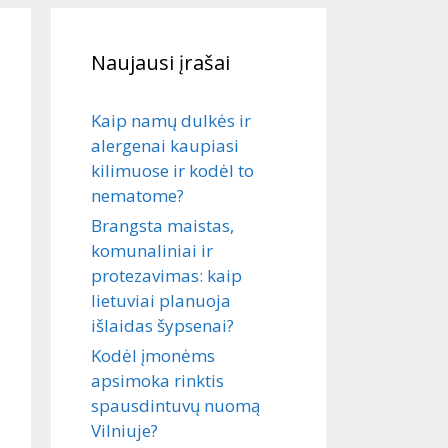
Naujausi įrašai
Kaip namų dulkės ir
alergenai kaupiasi
kilimuose ir kodėl to
nematome?
Brangsta maistas,
komunaliniai ir
protezavimas: kaip
lietuviai planuoja
išlaidas šypsenai?
Kodėl įmonėms
apsimoka rinktis
spausdintuvų nuomą
Vilniuje?