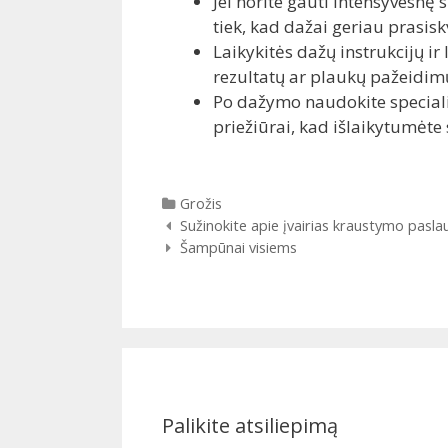
Jei norite gauti intensyvesnę
tiek, kad dažai geriau prasisk
Laikykitės dažų instrukcijų 
rezultatų ar plaukų pažeidim
Po dažymo naudokite speciali
priežiūrai, kad išlaikytumėte
Kategorijos
Grožis
Įrašų
Sužinokite apie įvairias kraustymo pasla
navigacija
Šampūnai visiems
Palikite atsiliepimą