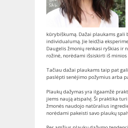
kūrybiškumą. Dažai plaukams gali b
individualumą. Jie leidžia eksperimen
Daugelis žmonių renkasi ryškias ir n
rožinė, norėdami išsiskirti iš minio
Tačiau dažai plaukams taip pat gali
paslėpti senėjimo požymius arba pa
Plaukų dažymas yra ilgaamžė praktik
jiems naują atspalvį. Ši praktika turi
žmonės naudojo natūralius ingredien
norėdami pakeisti savo plaukų spal
Per amžius plaukų dažymo tendencij