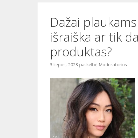
i
o
Dažai plaukams:
išraiška ar tik d
produktas?
3 liepos, 2023
paskelbė
Moderatorius