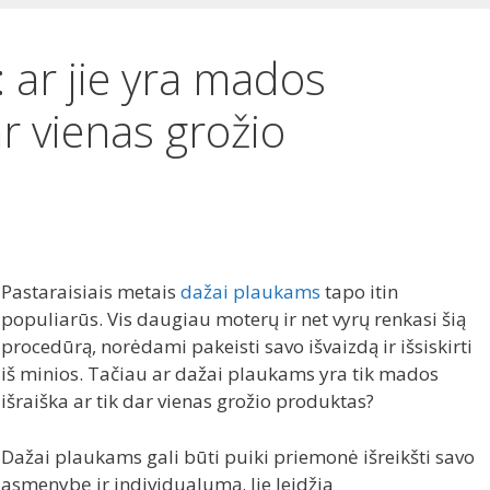
 ar jie yra mados
ar vienas grožio
Pastaraisiais metais
dažai plaukams
tapo itin
populiarūs. Vis daugiau moterų ir net vyrų renkasi šią
procedūrą, norėdami pakeisti savo išvaizdą ir išsiskirti
iš minios. Tačiau ar dažai plaukams yra tik mados
išraiška ar tik dar vienas grožio produktas?
Dažai plaukams gali būti puiki priemonė išreikšti savo
asmenybę ir individualumą. Jie leidžia