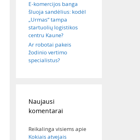
E-komercijos banga
šluoja sandėlius: kodėl
„Urmas“ tampa
startuolių logistikos
centru Kaune?
Ar robotai pakeis
žodinio vertimo
specialistus?
Naujausi
komentarai
Reikalinga visiems
apie
Kokiais atvejais