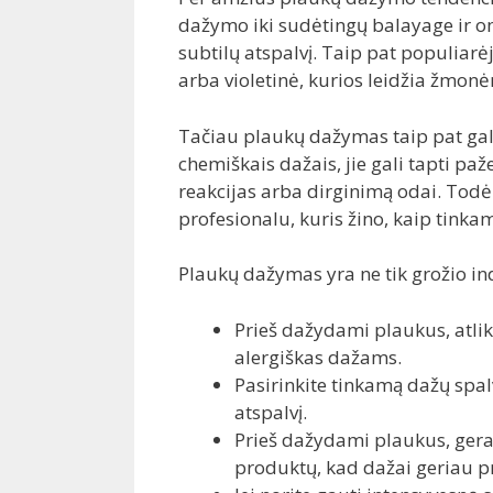
dažymo iki sudėtingų balayage ir om
subtilų atspalvį. Taip pat populiarė
arba violetinė, kurios leidžia žmon
Tačiau plaukų dažymas taip pat gal
chemiškais dažais, jie gali tapti paže
reakcijas arba dirginimą odai. Todėl
profesionalu, kuris žino, kaip tinkam
Plaukų dažymas yra ne tik grožio in
Prieš dažydami plaukus, atliki
alergiškas dažams.
Pasirinkite tinkamą dažų spal
atspalvį.
Prieš dažydami plaukus, gerai
produktų, kad dažai geriau pr