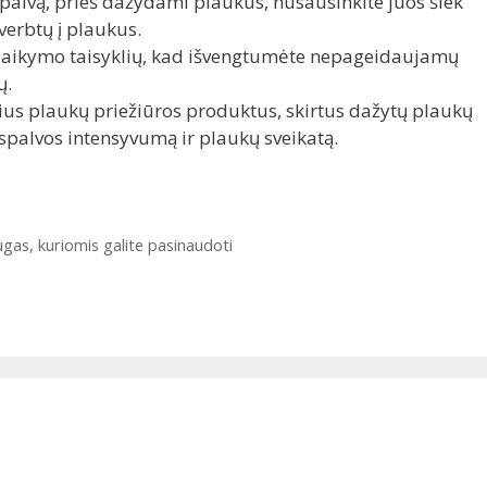
 spalvą, prieš dažydami plaukus, nusausinkite juos šiek
verbtų į plaukus.
ir laikymo taisyklių, kad išvengtumėte nepageidaujamų
ų.
us plaukų priežiūros produktus, skirtus dažytų plaukų
 spalvos intensyvumą ir plaukų sveikatą.
ugas, kuriomis galite pasinaudoti