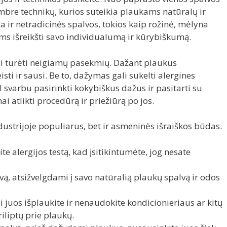
bre technikų, kurios suteikia plaukams natūralų ir
ja ir netradicinės spalvos, tokios kaip rožinė, mėlyna
ėms išreikšti savo individualumą ir kūrybiškumą.
i turėti neigiamų pasekmių. Dažant plaukus
isti ir sausi. Be to, dažymas gali sukelti alergines
 svarbu pasirinkti kokybiškus dažus ir pasitarti su
ai atlikti procedūrą ir priežiūrą po jos.
dustrijoje populiarus, bet ir asmeninės išraiškos būdas.
te alergijos testą, kad įsitikintumėte, jog nesate
vą, atsižvelgdami į savo natūralią plaukų spalvą ir odos
 juos išplaukite ir nenaudokite kondicionieriaus ar kitų
iliptų prie plaukų.