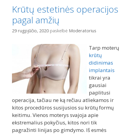
Krūtų estetinės operacijos
pagal amžių
29 rugpjūčio, 2020
paskelbė
Moderatorius
Tarp moterų
krūtų
didinimas
implantais
tikrai yra
gausiai
paplitusi
operacija, tačiau ne ką rečiau atliekamos ir
kitos procedūros susijusios su krūtų formų
keitimu. Vienos moterys svajoja apie
ekstremalius pokyčius, kitos nori tik
pagražinti linijas po gimdymo. Iš esmės