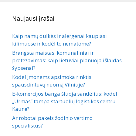
Naujausi įrašai
Kaip namų dulkės ir alergenai kaupiasi
kilimuose ir kodėl to nematome?
Brangsta maistas, komunaliniai ir
protezavimas: kaip lietuviai planuoja išlaidas
šypsenai?
Kodėl įmonėms apsimoka rinktis
spausdintuvų nuomą Vilniuje?
E-komercijos banga šluoja sandėlius: kodėl
„Urmas“ tampa startuolių logistikos centru
Kaune?
Ar robotai pakeis žodinio vertimo
specialistus?