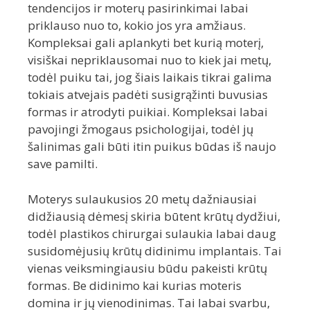
tendencijos ir moterų pasirinkimai labai
priklauso nuo to, kokio jos yra amžiaus.
Kompleksai gali aplankyti bet kurią moterį,
visiškai nepriklausomai nuo to kiek jai metų,
todėl puiku tai, jog šiais laikais tikrai galima
tokiais atvejais padėti susigrąžinti buvusias
formas ir atrodyti puikiai. Kompleksai labai
pavojingi žmogaus psichologijai, todėl jų
šalinimas gali būti itin puikus būdas iš naujo
save pamilti.
Moterys sulaukusios 20 metų dažniausiai
didžiausią dėmesį skiria būtent krūtų dydžiui,
todėl plastikos chirurgai sulaukia labai daug
susidomėjusių krūtų didinimu implantais. Tai
vienas veiksmingiausiu būdu pakeisti krūtų
formas. Be didinimo kai kurias moteris
domina ir jų vienodinimas. Tai labai svarbu,