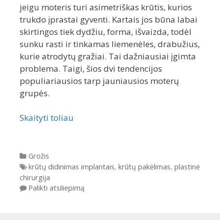
jeigu moteris turi asimetriškas krūtis, kurios
trukdo įprastai gyventi. Kartais jos būna labai
skirtingos tiek dydžiu, forma, išvaizda, todėl
sunku rasti ir tinkamas liemenėles, drabužius,
kurie atrodytų gražiai. Tai dažniausiai įgimta
problema. Taigi, šios dvi tendencijos
populiariausios tarp jauniausios moterų
grupės.
Skaityti toliau
Kategorijos
Grožis
Gairės
krūtų didinimas implantais
,
krūtų pakėlimas
,
plastinė
chirurgija
Palikti atsiliepimą