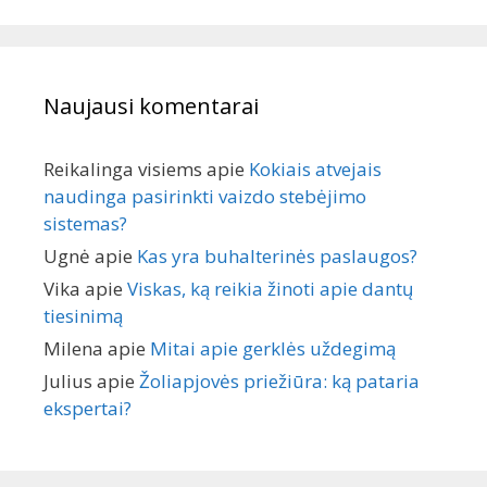
Naujausi komentarai
Reikalinga visiems
apie
Kokiais atvejais
naudinga pasirinkti vaizdo stebėjimo
sistemas?
Ugnė
apie
Kas yra buhalterinės paslaugos?
Vika
apie
Viskas, ką reikia žinoti apie dantų
tiesinimą
Milena
apie
Mitai apie gerklės uždegimą
Julius
apie
Žoliapjovės priežiūra: ką pataria
ekspertai?