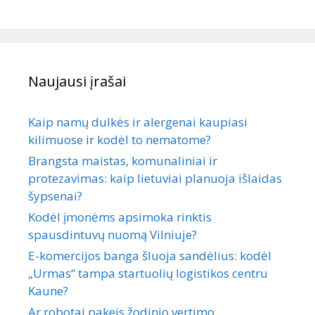
Naujausi įrašai
Kaip namų dulkės ir alergenai kaupiasi
kilimuose ir kodėl to nematome?
Brangsta maistas, komunaliniai ir
protezavimas: kaip lietuviai planuoja išlaidas
šypsenai?
Kodėl įmonėms apsimoka rinktis
spausdintuvų nuomą Vilniuje?
E-komercijos banga šluoja sandėlius: kodėl
„Urmas“ tampa startuolių logistikos centru
Kaune?
Ar robotai pakeis žodinio vertimo