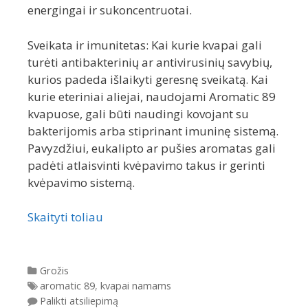
energingai ir sukoncentruotai.
Sveikata ir imunitetas: Kai kurie kvapai gali
turėti antibakterinių ar antivirusinių savybių,
kurios padeda išlaikyti geresnę sveikatą. Kai
kurie eteriniai aliejai, naudojami Aromatic 89
kvapuose, gali būti naudingi kovojant su
bakterijomis arba stiprinant imuninę sistemą.
Pavyzdžiui, eukalipto ar pušies aromatas gali
padėti atlaisvinti kvėpavimo takus ir gerinti
kvėpavimo sistemą.
Skaityti toliau
Kategorijos
Grožis
Gairės
aromatic 89
,
kvapai namams
Palikti atsiliepimą