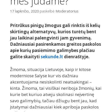
mes judame?
17 lapkričio, 2020
paskelbė
Moderatorius
Pritrūkus pinigų žmogus gali rinktis iš kelių
skirtingų alternatyvų, kurios turėtų bent
jau laikinai palengvinti jam gyvenimą.
Dažniausiai pasirenkamos greitos paskolos
apie kurių pasiėmimo galimybes plačiau
galite skaityti
sekunde.lt
dienraštyje.
Žinoma, situacija Lietuvoje, kaip ir kitose
moderniose šalyse kur vis dažniau
akcentuojama nesiskolinti neatsakingai –
kinta. Žinoma, tai visiškai neriboja žmonių, kai
kurie bet kuriuo atveju skolinasi neįvertinę
savo galimybių, tačiau džiugu bent jau, kad
įstatymai dažniausiai kiek apriboja paskolos