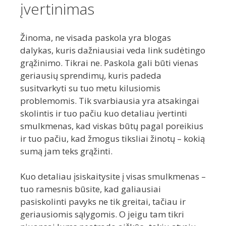
įvertinimas
Žinoma, ne visada paskola yra blogas
dalykas, kuris dažniausiai veda link sudėtingo
grąžinimo. Tikrai ne. Paskola gali būti vienas
geriausių sprendimų, kuris padeda
susitvarkyti su tuo metu kilusiomis
problemomis. Tik svarbiausia yra atsakingai
skolintis ir tuo pačiu kuo detaliau įvertinti
smulkmenas, kad viskas būtų pagal poreikius
ir tuo pačiu, kad žmogus tiksliai žinotų – kokią
sumą jam teks grąžinti.
Kuo detaliau įsiskaitysite į visas smulkmenas –
tuo ramesnis būsite, kad galiausiai
pasiskolinti pavyks ne tik greitai, tačiau ir
geriausiomis sąlygomis. O jeigu tam tikri