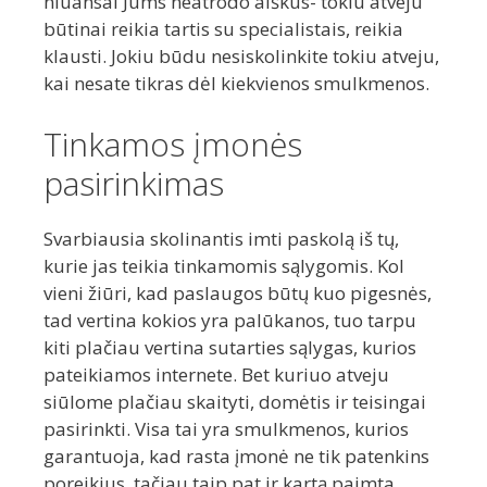
niuansai Jums neatrodo aiškūs- tokiu atveju
būtinai reikia tartis su specialistais, reikia
klausti. Jokiu būdu nesiskolinkite tokiu atveju,
kai nesate tikras dėl kiekvienos smulkmenos.
Tinkamos įmonės
pasirinkimas
Svarbiausia skolinantis imti paskolą iš tų,
kurie jas teikia tinkamomis sąlygomis. Kol
vieni žiūri, kad paslaugos būtų kuo pigesnės,
tad vertina kokios yra palūkanos, tuo tarpu
kiti plačiau vertina sutarties sąlygas, kurios
pateikiamos internete. Bet kuriuo atveju
siūlome plačiau skaityti, domėtis ir teisingai
pasirinkti. Visa tai yra smulkmenos, kurios
garantuoja, kad rasta įmonė ne tik patenkins
poreikius, tačiau taip pat ir kartą paimta