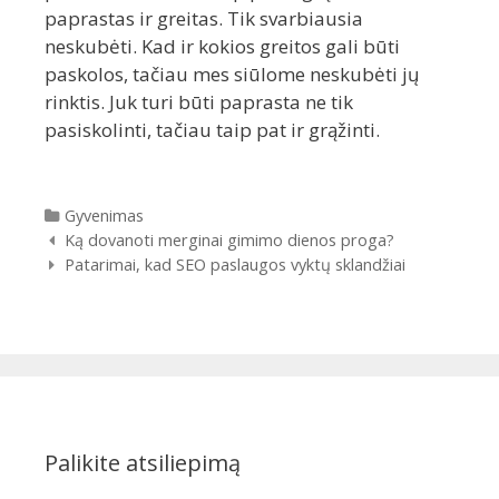
paprastas ir greitas. Tik svarbiausia
neskubėti. Kad ir kokios greitos gali būti
paskolos, tačiau mes siūlome neskubėti jų
rinktis. Juk turi būti paprasta ne tik
pasiskolinti, tačiau taip pat ir grąžinti.
Kategorijos
Gyvenimas
Įrašų
Ką dovanoti merginai gimimo dienos proga?
navigacija
Patarimai, kad SEO paslaugos vyktų sklandžiai
Palikite atsiliepimą