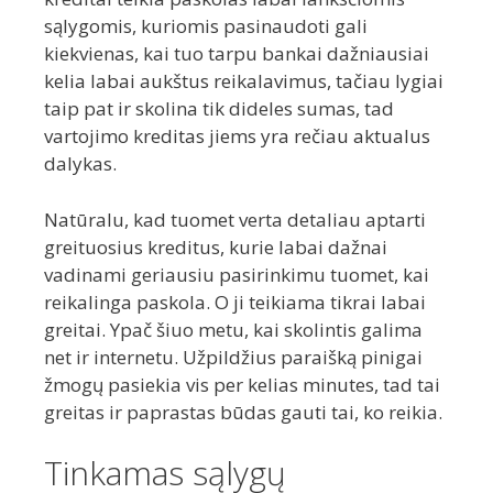
sąlygomis, kuriomis pasinaudoti gali
kiekvienas, kai tuo tarpu bankai dažniausiai
kelia labai aukštus reikalavimus, tačiau lygiai
taip pat ir skolina tik dideles sumas, tad
vartojimo kreditas jiems yra rečiau aktualus
dalykas.
Natūralu, kad tuomet verta detaliau aptarti
greituosius kreditus, kurie labai dažnai
vadinami geriausiu pasirinkimu tuomet, kai
reikalinga paskola. O ji teikiama tikrai labai
greitai. Ypač šiuo metu, kai skolintis galima
net ir internetu. Užpildžius paraišką pinigai
žmogų pasiekia vis per kelias minutes, tad tai
greitas ir paprastas būdas gauti tai, ko reikia.
Tinkamas sąlygų