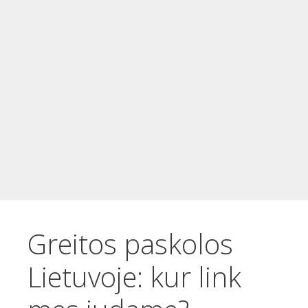
t
u
r
i
n
i
o
Greitos paskolos
Lietuvoje: kur link