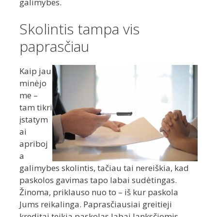
galimybes.
Skolintis tampa vis
paprasčiau
Kaip jau
minėjo
me –
tam tikri
įstatym
ai
apriboj
a
galimybes skolintis, tačiau tai nereiškia, kad
paskolos gavimas tapo labai sudėtingas.
Žinoma, priklauso nuo to – iš kur paskola
Jums reikalinga. Paprasčiausiai greitieji
kreditai teikia paskolas labai lanksčiomis