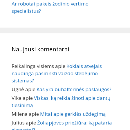
Ar robotai pakeis žodinio vertimo
specialistus?
Naujausi komentarai
Reikalinga visiems
apie
Kokiais atvejais
naudinga pasirinkti vaizdo stebėjimo
sistemas?
Ugnė
apie
Kas yra buhalterinės paslaugos?
Vika
apie
Viskas, ką reikia žinoti apie dantų
tiesinimą
Milena
apie
Mitai apie gerklės uždegimą
Julius
apie
Žoliapjovės priežiūra: ką pataria
ekspertai?