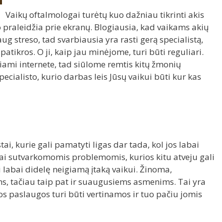
Vaikų oftalmologai turėtų kuo dažniau tikrinti akis
o praleidžia prie ekranų. Blogiausia, kad vaikams akių
ug streso, tad svarbiausia yra rasti gerą specialistą,
 patikros. O ji, kaip jau minėjome, turi būti reguliari.
iami internete, tad siūlome remtis kitų žmonių
ecialisto, kurio darbas leis Jūsų vaikui būti kur kas
tai, kurie gali pamatyti ligas dar tada, kol jos labai
tai sutvarkomomis problemomis, kurios kitu atveju gali
yti labai didelę neigiamą įtaką vaikui. Žinoma,
ams, tačiau taip pat ir suaugusiems asmenims. Tai yra
mos paslaugos turi būti vertinamos ir tuo pačiu jomis