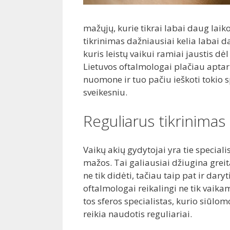
mažųjų, kurie tikrai labai daug laik
tikrinimas dažniausiai kelia labai da
kuris leistų vaikui ramiai jaustis dėl
Lietuvos oftalmologai plačiau aptar
nuomone ir tuo pačiu ieškoti tokio sp
sveikesniu.
Reguliarus tikrinimas
Vaikų akių gydytojai yra tie specialis
mažos. Tai galiausiai džiugina grei
ne tik didėti, tačiau taip pat ir dar
oftalmologai reikalingi ne tik vaik
tos sferos specialistas, kurio siūlo
reikia naudotis reguliariai.