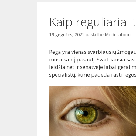
i
o
Kaip reguliariai 
19 gegužės, 2021
paskelbė
Moderatorius
Rega yra vienas svarbiausių žmogaus
mus esantį pasaulį. Svarbiausia sav
leidžia net ir senatvėje labai gerai 
specialistų, kurie padeda rasti regos