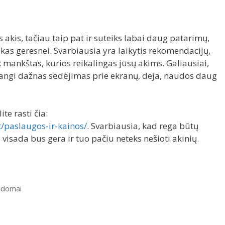
s akis, tačiau taip pat ir suteiks labai daug patarimų,
r kas geresnei. Svarbiausia yra laikytis rekomendacijų,
k mankštas, kurios reikalingas jūsų akims. Galiausiai,
kadangi dažnas sėdėjimas prie ekranų, deja, naudos daug
te rasti čia:
t/paslaugos-ir-kainos/
. Svarbiausia, kad rega būtų
i visada bus gera ir tuo pačiu neteks nešioti akinių.
ildomai