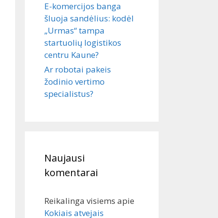
E-komercijos banga
šluoja sandėlius: kodėl
„Urmas“ tampa
startuolių logistikos
centru Kaune?
Ar robotai pakeis
žodinio vertimo
specialistus?
Naujausi
komentarai
Reikalinga visiems
apie
Kokiais atvejais