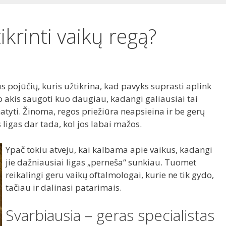
tikrinti vaikų regą?
 pojūčių, kuris užtikrina, kad pavyks suprasti aplink
o akis saugoti kuo daugiau, kadangi galiausiai tai
matyti. Žinoma, regos priežiūra neapsieina ir be gerų
 ligas dar tada, kol jos labai mažos.
Ypač tokiu atveju, kai kalbama apie vaikus, kadangi
jie dažniausiai ligas „perneša“ sunkiau. Tuomet
reikalingi geru vaikų oftalmologai, kurie ne tik gydo,
tačiau ir dalinasi patarimais.
Svarbiausia – geras specialistas