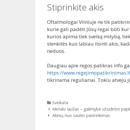
Stiprinkite akis
Oftalmologai Vilniuje ne tik patikrin
kurie gali padėti Jūsų regai būti ku
kurios apima tiek sveiką mitybą, tie
stenkitės kuo labiau ilsinti akis, 
neduos.
Daugiau apie regos patikras info gali
https://www.regejimopatikrinimas.l
tikrinama reguliariai. Tokiu atveju j
Kategorijos
Sveikata
Įrašų
Metalo laužas – galimybė užsidirbti pap
navigacija
Akinių nuo saulės pasirinkimas