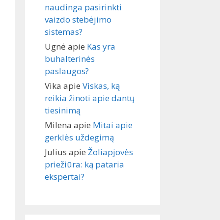
naudinga pasirinkti
vaizdo stebėjimo
sistemas?
Ugnė
apie
Kas yra
buhalterinės
paslaugos?
Vika
apie
Viskas, ką
reikia žinoti apie dantų
tiesinimą
Milena
apie
Mitai apie
gerklės uždegimą
Julius
apie
Žoliapjovės
priežiūra: ką pataria
ekspertai?