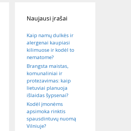
Naujausi įrašai
Kaip namų dulkės ir
alergenai kaupiasi
kilimuose ir kodėl to
nematome?
Brangsta maistas,
komunaliniai ir
protezavimas: kaip
lietuviai planuoja
išlaidas šypsenai?
Kodėl įmonėms
apsimoka rinktis
spausdintuvų nuomą
Vilniuje?