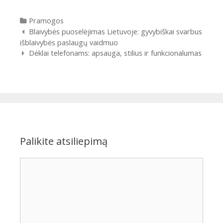
Kategorijos
Pramogos
Įrašų
Blaivybės puoselėjimas Lietuvoje: gyvybiškai svarbus
navigacija
išblaivybės paslaugų vaidmuo
Dėklai telefonams: apsauga, stilius ir funkcionalumas
Palikite atsiliepimą