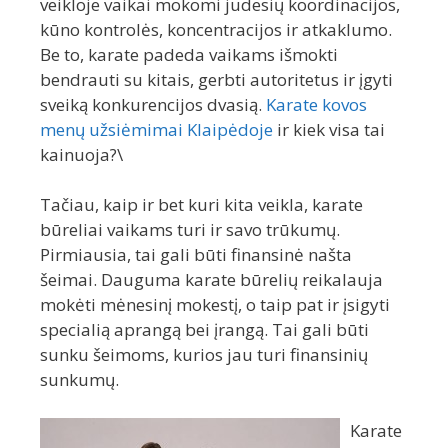
veikloje vaikai mokomi judesių koordinacijos,
kūno kontrolės, koncentracijos ir atkaklumo.
Be to, karate padeda vaikams išmokti
bendrauti su kitais, gerbti autoritetus ir įgyti
sveiką konkurencijos dvasią.
Karate kovos
menų užsiėmimai Klaipėdoje
ir kiek visa tai
kainuoja?\
Tačiau, kaip ir bet kuri kita veikla, karate
būreliai vaikams turi ir savo trūkumų.
Pirmiausia, tai gali būti finansinė našta
šeimai. Dauguma karate būrelių reikalauja
mokėti mėnesinį mokestį, o taip pat ir įsigyti
specialią aprangą bei įrangą. Tai gali būti
sunku šeimoms, kurios jau turi finansinių
sunkumų.
Karate