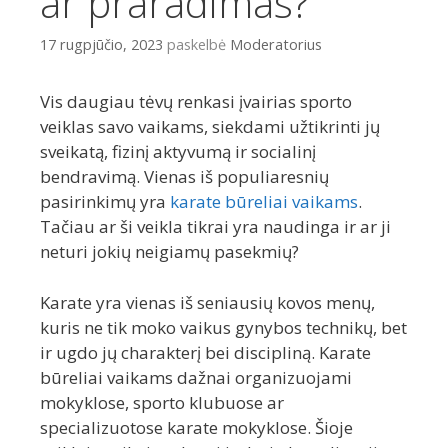
ar praradimas?
17 rugpjūčio, 2023
paskelbė
Moderatorius
Vis daugiau tėvų renkasi įvairias sporto
veiklas savo vaikams, siekdami užtikrinti jų
sveikatą, fizinį aktyvumą ir socialinį
bendravimą. Vienas iš populiaresnių
pasirinkimų yra
karate būreliai vaikams
.
Tačiau ar ši veikla tikrai yra naudinga ir ar ji
neturi jokių neigiamų pasekmių?
Karate yra vienas iš seniausių kovos menų,
kuris ne tik moko vaikus gynybos technikų, bet
ir ugdo jų charakterį bei discipliną. Karate
būreliai vaikams dažnai organizuojami
mokyklose, sporto klubuose ar
specializuotose karate mokyklose. Šioje