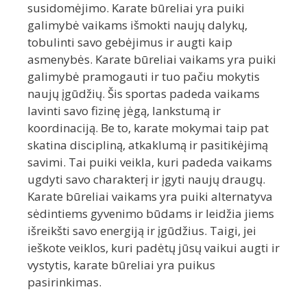
susidomėjimo. Karate būreliai yra puiki
galimybė vaikams išmokti naujų dalykų,
tobulinti savo gebėjimus ir augti kaip
asmenybės. Karate būreliai vaikams yra puiki
galimybė pramogauti ir tuo pačiu mokytis
naujų įgūdžių. Šis sportas padeda vaikams
lavinti savo fizinę jėgą, lankstumą ir
koordinaciją. Be to, karate mokymai taip pat
skatina discipliną, atkaklumą ir pasitikėjimą
savimi. Tai puiki veikla, kuri padeda vaikams
ugdyti savo charakterį ir įgyti naujų draugų.
Karate būreliai vaikams yra puiki alternatyva
sėdintiems gyvenimo būdams ir leidžia jiems
išreikšti savo energiją ir įgūdžius. Taigi, jei
ieškote veiklos, kuri padėtų jūsų vaikui augti ir
vystytis, karate būreliai yra puikus
pasirinkimas.