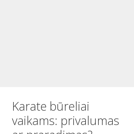
t
u
r
i
n
i
o
Karate būreliai
vaikams: privalumas