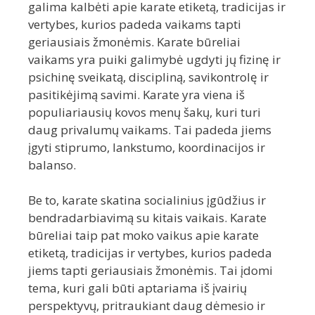
galima kalbėti apie karate etiketą, tradicijas ir
vertybes, kurios padeda vaikams tapti
geriausiais žmonėmis. Karate būreliai
vaikams yra puiki galimybė ugdyti jų fizinę ir
psichinę sveikatą, discipliną, savikontrolę ir
pasitikėjimą savimi. Karate yra viena iš
populiariausių kovos menų šakų, kuri turi
daug privalumų vaikams. Tai padeda jiems
įgyti stiprumo, lankstumo, koordinacijos ir
balanso.
Be to, karate skatina socialinius įgūdžius ir
bendradarbiavimą su kitais vaikais. Karate
būreliai taip pat moko vaikus apie karate
etiketą, tradicijas ir vertybes, kurios padeda
jiems tapti geriausiais žmonėmis. Tai įdomi
tema, kuri gali būti aptariama iš įvairių
perspektyvų, pritraukiant daug dėmesio ir