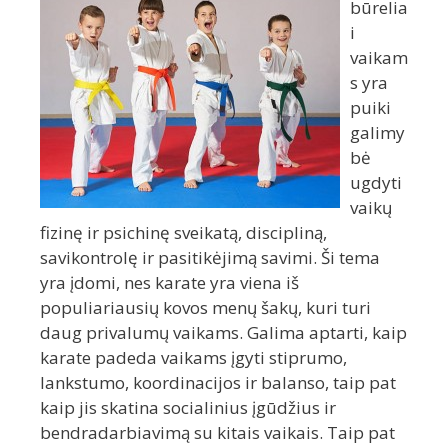
būrelia
i
vaikam
s yra
puiki
galimy
bė
ugdyti
vaikų
fizinę ir psichinę sveikatą, discipliną,
savikontrolę ir pasitikėjimą savimi. Ši tema
yra įdomi, nes karate yra viena iš
populiariausių kovos menų šakų, kuri turi
daug privalumų vaikams. Galima aptarti, kaip
karate padeda vaikams įgyti stiprumo,
lankstumo, koordinacijos ir balanso, taip pat
kaip jis skatina socialinius įgūdžius ir
bendradarbiavimą su kitais vaikais. Taip pat