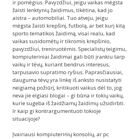
ir pomėgius. Pavyzdžiui, jeigu vaikas mėgsta
žaisti lenktynių žaidimus, tikėtina, kad jo
aistra – automobiliai. Tuo atveju, jeigu
mėgsta žaisti krepšinį, futbolą, ar bet kurį kitą
sporto tematikos žaidimą, visai realu, kad
vaikas susidomėtų ir tikromis krepšinio,
pavyzdžiui, treniruotėmis. Specialistų teigimu,
kompiuteriniai žaidimai gali būti įrankiu tarp
vaikų ir tėvų, kuriant bendrus interesus,
tarpusavio supratimo ryšius. Paprasčiausiai,
dauguma tėvų yra linkę iš anksto nusistatyti
neigiamą požiūrį, kritikuoti vaikus dėl to, jog
neva jie elgiasi blogai – gi būna ir tokių vaikų,
kurie sugeba iš žaidžiamų žaidimų užsidirbti.
Ir kaip gi kontrargumentuoti tokioje
situacijoje?
Įvairiausi kompiuterinių konsolių, ar pc