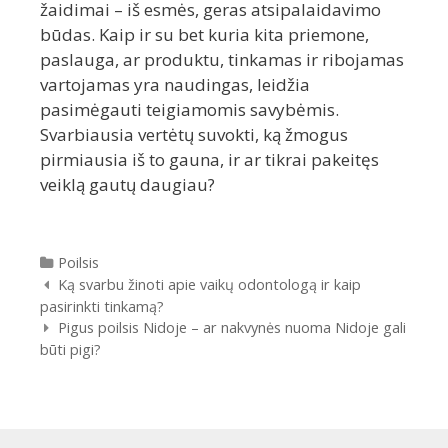
žaidimai – iš esmės, geras atsipalaidavimo
būdas. Kaip ir su bet kuria kita priemone,
paslauga, ar produktu, tinkamas ir ribojamas
vartojamas yra naudingas, leidžia
pasimėgauti teigiamomis savybėmis.
Svarbiausia vertėtų suvokti, ką žmogus
pirmiausia iš to gauna, ir ar tikrai pakeitęs
veiklą gautų daugiau?
Kategorijos
Poilsis
Įrašų
Ką svarbu žinoti apie vaikų odontologą ir kaip
navigacija
pasirinkti tinkamą?
Pigus poilsis Nidoje – ar nakvynės nuoma Nidoje gali
būti pigi?