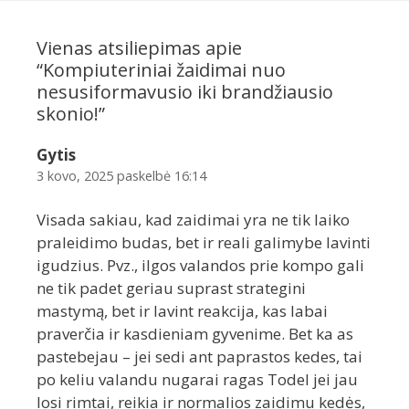
Vienas atsiliepimas apie
“
Kompiuteriniai žaidimai nuo
nesusiformavusio iki brandžiausio
skonio!
”
Gytis
3 kovo, 2025 paskelbė 16:14
Visada sakiau, kad zaidimai yra ne tik laiko
praleidimo budas, bet ir reali galimybe lavinti
igudzius. Pvz., ilgos valandos prie kompo gali
ne tik padet geriau suprast strategini
mastymą, bet ir lavint reakcija, kas labai
praverčia ir kasdieniam gyvenime. Bet ka as
pastebejau – jei sedi ant paprastos kedes, tai
po keliu valandu nugarai ragas Todel jei jau
losi rimtai, reikia ir normalios zaidimu kedės,