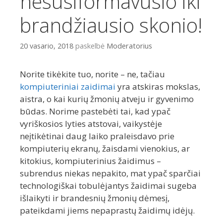
nesusiformavusio iki
brandžiausio skonio!
20 vasario, 2018
paskelbė
Moderatorius
Norite tikėkite tuo, norite – ne, tačiau
kompiuteriniai zaidimai
yra atskiras mokslas,
aistra, o kai kurių žmonių atveju ir gyvenimo
būdas. Norime pastebėti tai, kad ypač
vyriškosios lyties atstovai, vaikystėje
neįtikėtinai daug laiko praleisdavo prie
kompiuterių ekranų, žaisdami vienokius, ar
kitokius, kompiuterinius žaidimus –
subrendus niekas nepakito, mat ypač sparčiai
technologiškai tobulėjantys žaidimai sugeba
išlaikyti ir brandesnių žmonių dėmesį,
pateikdami jiems nepaprastų žaidimų idėjų.