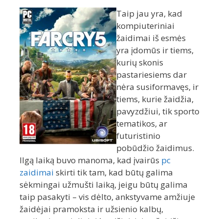
Taip jau yra, kad
kompiuteriniai
žaidimai iš esmės
yra įdomūs ir tiems,
kurių skonis
pastariesiems dar
nėra susiformavęs, ir
tiems, kurie žaidžia,
pavyzdžiui, tik sporto
tematikos, ar
futuristinio
pobūdžio žaidimus.
Ilgą laiką buvo manoma, kad įvairūs
pc
zaidimai
skirti tik tam, kad būtų galima
sėkmingai užmušti laiką, jeigu būtų galima
taip pasakyti – vis dėlto, ankstyvame amžiuje
žaidėjai pramoksta ir užsienio kalbų,