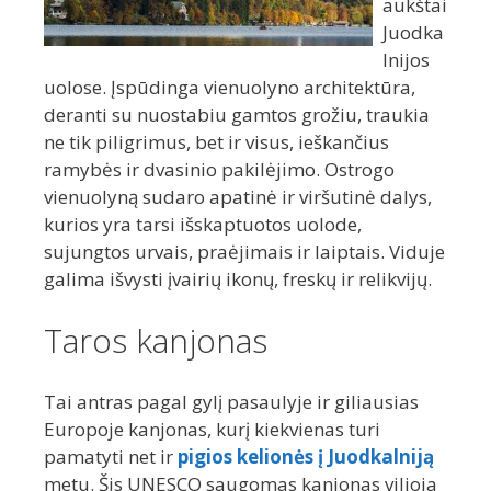
aukštai
Juodka
lnijos
uolose. Įspūdinga vienuolyno architektūra,
deranti su nuostabiu gamtos grožiu, traukia
ne tik piligrimus, bet ir visus, ieškančius
ramybės ir dvasinio pakilėjimo. Ostrogo
vienuolyną sudaro apatinė ir viršutinė dalys,
kurios yra tarsi išskaptuotos uolode,
sujungtos urvais, praėjimais ir laiptais. Viduje
galima išvysti įvairių ikonų, freskų ir relikvijų.
Taros kanjonas
Tai antras pagal gylį pasaulyje ir giliausias
Europoje kanjonas, kurį kiekvienas turi
pamatyti net ir
pigios kelionės į Juodkalniją
metu. Šis UNESCO saugomas kanjonas vilioja