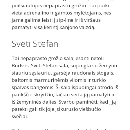
poilsiautojus nepaprastu grožiu. Tai puiki
vieta adrenalino ir gamtos mylėtojams, nes
jame galima leisti į zip-line ir iš viršaus
pamatyti visą kerintį kanjono vaizdą.
Sveti Stefan
Tai nepaprasto grožio sala, esanti netoli
Budvos. Sveti Stefan sala, sujungta su žemynu
siauriu sąsiauriu, garsėja raudonais stogais,
baltomis marmūrinėmis vilomis ir turkio
spalvos bangomis. Ši sala įspūdingai atrodo iš
paukščio skrydžio, tačiau verta ją pamatyti ir
iš žemyninės dalies. Svarbu paminėti, kad į ją
patekti gali tik joje įsikūrusio viešbučio
svečiai.