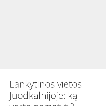
t
u
r
i
n
i
o
Lankytinos vietos
Juodkalnijoje: ką