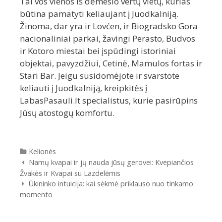
Tai vos vienos iš dėmesio vertų vietų, kurias
būtina pamatyti keliaujant į Juodkalniją.
Žinoma, dar yra ir Lovćen, ir Biogradsko Gora
nacionaliniai parkai, žavingi Perasto, Budvos
ir Kotoro miestai bei įspūdingi istoriniai
objektai, pavyzdžiui, Cetinė, Mamulos fortas ir
Stari Bar. Jeigu susidomėjote ir svarstote
keliauti į Juodkalniją, kreipkitės į
LabasPasauli.lt specialistus, kurie pasirūpins
Jūsų atostogų komfortu.
Kategorijos
Kelionės
Įrašų
Namų kvapai ir jų nauda jūsų gerovei: Kvepiančios
navigacija
Žvakės ir Kvapai su Lazdelėmis
Ūkininko intuicija: kai sėkmė priklauso nuo tinkamo
momento