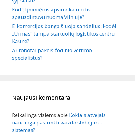
šypsenai?
Kodėl įmonėms apsimoka rinktis
spausdintuvų nuomą Vilniuje?
E-komercijos banga šluoja sandėlius: kodėl
„Urmas“ tampa startuolių logistikos centru
Kaune?
Ar robotai pakeis žodinio vertimo
specialistus?
Naujausi komentarai
Reikalinga visiems
apie
Kokiais atvejais
naudinga pasirinkti vaizdo stebėjimo
sistemas?