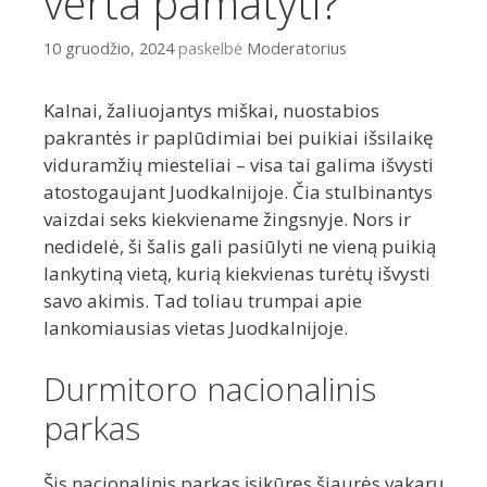
verta pamatyti?
10 gruodžio, 2024
paskelbė
Moderatorius
Kalnai, žaliuojantys miškai, nuostabios
pakrantės ir paplūdimiai bei puikiai išsilaikę
viduramžių miesteliai – visa tai galima išvysti
atostogaujant Juodkalnijoje. Čia stulbinantys
vaizdai seks kiekviename žingsnyje. Nors ir
nedidelė, ši šalis gali pasiūlyti ne vieną puikią
lankytiną vietą, kurią kiekvienas turėtų išvysti
savo akimis. Tad toliau trumpai apie
lankomiausias vietas Juodkalnijoje.
Durmitoro nacionalinis
parkas
Šis nacionalinis parkas įsikūręs šiaurės vakarų