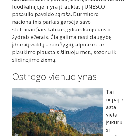
Juodkalnijoje ir yra įtrauktas į UNESCO
pasaulio paveldo sąrašą. Durmitoro
nacionalinis parkas garsėja savo
stulbinančiais kalnais, giliais kanjonais ir
žydrais ežerais. Čia galima rasti daugybę
įdomių veiklų – nuo žygių, alpinizmo ir
plaukimo plaustais šiltuoju metų sezonu iki
slidinėjimo žiemą.
Ostrogo vienuolynas
Tai
nepapr
asta
vieta,
įsikūru
si