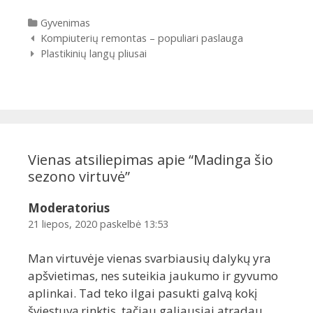
Kategorijos
Gyvenimas
Įrašų
Kompiuterių remontas – populiari paslauga
navigacija
Plastikinių langų pliusai
Vienas atsiliepimas apie “
Madinga šio
sezono virtuvė
”
Moderatorius
21 liepos, 2020 paskelbė 13:53
Man virtuvėje vienas svarbiausių dalykų yra
apšvietimas, nes suteikia jaukumo ir gyvumo
aplinkai. Tad teko ilgai pasukti galvą kokį
šviestuvą rinktis, tačiau galiausiai atradau,