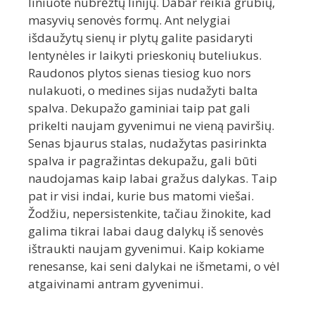
liniuote nubrėžtų linijų. Dabar reikia grubių,
masyvių senovės formų. Ant nelygiai
išdaužytų sienų ir plytų galite pasidaryti
lentynėles ir laikyti prieskonių buteliukus.
Raudonos plytos sienas tiesiog kuo nors
nulakuoti, o medines sijas nudažyti balta
spalva. Dekupažo gaminiai taip pat gali
prikelti naujam gyvenimui ne vieną paviršių.
Senas bjaurus stalas, nudažytas pasirinkta
spalva ir pagražintas dekupažu, gali būti
naudojamas kaip labai gražus dalykas. Taip
pat ir visi indai, kurie bus matomi viešai.
Žodžiu, nepersistenkite, tačiau žinokite, kad
galima tikrai labai daug dalykų iš senovės
ištraukti naujam gyvenimui. Kaip kokiame
renesanse, kai seni dalykai ne išmetami, o vėl
atgaivinami antram gyvenimui.