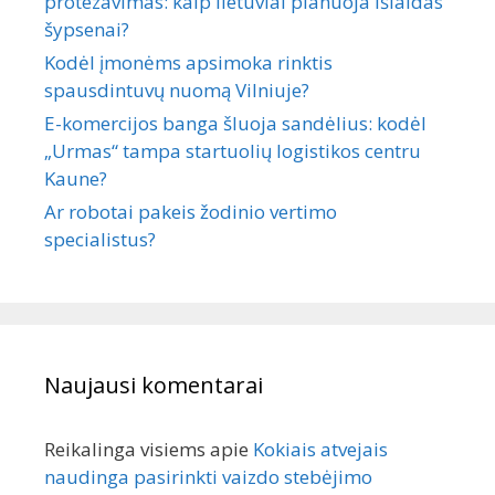
protezavimas: kaip lietuviai planuoja išlaidas
šypsenai?
Kodėl įmonėms apsimoka rinktis
spausdintuvų nuomą Vilniuje?
E-komercijos banga šluoja sandėlius: kodėl
„Urmas“ tampa startuolių logistikos centru
Kaune?
Ar robotai pakeis žodinio vertimo
specialistus?
Naujausi komentarai
Reikalinga visiems
apie
Kokiais atvejais
naudinga pasirinkti vaizdo stebėjimo