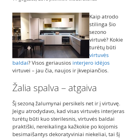
Kaip atrodo
stilinga šio
sezono
virtuvė? Kokie
turėtų būti
virtuvės
baldai
? Visos geriausios
interjero idėjos
virtuvei – jau čia, naujos ir įkvepiančios.
Žalia spalva – atgaiva
Šį sezoną žalumynai persikels net ir į virtuvę.
Jeigu atrodydavo, kad visas virtuvės interjeras
turėtų būti kuo sterilesnis, virtuvės baldai
praktiški, nereikalinga kažkokie po kojomis
besimaišantys dekoratyviniai niekeliai, tai šį