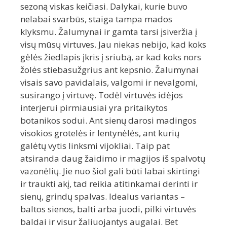
sezoną viskas keičiasi. Dalykai, kurie buvo
nelabai svarbūs, staiga tampa mados
klyksmu. Žalumynai ir gamta tarsi įsiveržia į
visų mūsų virtuves. Jau niekas nebijo, kad koks
gėlės žiedlapis įkris į sriubą, ar kad koks nors
žolės stiebasužgrius ant kepsnio. Žalumynai
visais savo pavidalais, valgomi ir nevalgomi,
susirango į virtuvę. Todėl virtuvės idėjos
interjerui pirmiausiai yra pritaikytos
botanikos sodui. Ant sienų darosi madingos
visokios grotelės ir lentynėlės, ant kurių
galėtų vytis linksmi vijokliai. Taip pat
atsiranda daug žaidimo ir magijos iš spalvotų
vazonėlių. Jie nuo šiol gali būti labai skirtingi
ir traukti akį, tad reikia atitinkamai derinti ir
sienų, grindų spalvas. Idealus variantas –
baltos sienos, balti arba juodi, pilki virtuvės
baldai ir visur žaliuojantys augalai. Bet