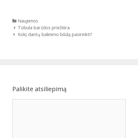
Kategorijos
Naujienos
Įrašų
Tobula barzdos priežiūra
navigacija
Kokį dantų balinimo būdą pasirinkti?
Palikite atsiliepimą