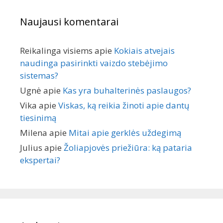
Naujausi komentarai
Reikalinga visiems
apie
Kokiais atvejais
naudinga pasirinkti vaizdo stebėjimo
sistemas?
Ugnė
apie
Kas yra buhalterinės paslaugos?
Vika
apie
Viskas, ką reikia žinoti apie dantų
tiesinimą
Milena
apie
Mitai apie gerklės uždegimą
Julius
apie
Žoliapjovės priežiūra: ką pataria
ekspertai?