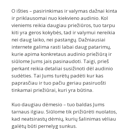
O išties – pasirinkimas ir valymas dažnai kinta
ir priklausomai nuo kiekvieno audinio. Kol
vieniems reikia daugiau priežiūros, tuo tarpu
kiti yra geros kokybės, tad ir valymui nereikia
nei daug laiko, nei pastangų. Dažniausiai
internete galima rasti labai daug patarimų,
kurie apima konkretaus audinio priežiūrą ir
siūlome Jums jais pasinaudoti. Taigi, prieš
perkant reikia detaliai susižinoti dėl audinio
sudėties. Tai Jums turėtų padėti kur kas
paprasčiau ir tuo pačiu geriau pasiruošti
tinkamai priežiūrai, kuri yra būtina.
Kuo daugiau dėmesio – tuo baldas Jums
tarnaus ilgiau. Siūlome tik prižiūrėti nuolatos,
kad neatsirastų dėmių, kurių šalinimas vėliau
galėtų būti pernelyg sunkus.