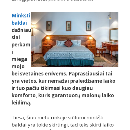
Minkšti
baldai
dažniau
siai
perkam
i
miega
mojo
bei svetainės erdvėms. Paprasčiausiai tai
yra vietos, kur nemažai praleidžiame laiko
ir tuo pačiu tikimasi kuo daugiau
komforto, kuris garantuotų malonų laiko
leidimą.
Tiesa, šiuo metu rinkoje siūlomi minkšti
baldai yra tokie skirtingi, tad teks skirti laiko