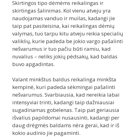
Skirtingos tipo dėmėms reikalingas ir
skirtingas šalinimas. Kol vienu atveju yra
naudojamas vanduo ir muilas, kadangi jie
taip pat pasiteisina, kai reikalingas dėmių
valymas, tuo tarpu kitu atveju reikia specialių
valiklių, kurie padeda be jokio vargo pašalinti
nešvarumus ir tuo pačiu būti ramiu, kad
nuvalius – neliks jokių pėdsakų, kad baldas
buvo apgadintas.
Valant minkštus baldus reikalinga minkšta
kempinė, kuri padeda sėkmingai pašalinti
nešvarumus. Svarbiausia, kad nereikia labai
intensyviai trinti, kadangi taip dažniausiai
sugadinamas gobelenas. Taip pat geriausia
išvalius papildomai nusausinti, kadangi per
daug drėgmės baldams nėra gerai, kad ir iš
kokio audinio jie pagaminti.