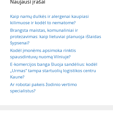
Naujausi įrašai
Kaip namų dulkės ir alergenai kaupiasi
kilimuose ir kodėl to nematome?
Brangsta maistas, komunaliniai ir
protezavimas: kaip lietuviai planuoja išlaidas
šypsenai?
Kodėl įmonėms apsimoka rinktis
spausdintuvų nuomą Vilniuje?
E-komercijos banga šluoja sandėlius: kodėl
„Urmas“ tampa startuolių logistikos centru
Kaune?
Ar robotai pakeis žodinio vertimo
specialistus?