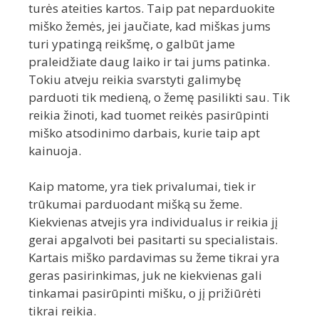
turės ateities kartos. Taip pat neparduokite
miško žemės, jei jaučiate, kad miškas jums
turi ypatingą reikšmę, o galbūt jame
praleidžiate daug laiko ir tai jums patinka.
Tokiu atveju reikia svarstyti galimybę
parduoti tik medieną, o žemę pasilikti sau. Tik
reikia žinoti, kad tuomet reikės pasirūpinti
miško atsodinimo darbais, kurie taip apt
kainuoja.
Kaip matome, yra tiek privalumai, tiek ir
trūkumai parduodant mišką su žeme.
Kiekvienas atvejis yra individualus ir reikia jį
gerai apgalvoti bei pasitarti su specialistais.
Kartais miško pardavimas su žeme tikrai yra
geras pasirinkimas, juk ne kiekvienas gali
tinkamai pasirūpinti mišku, o jį prižiūrėti
tikrai reikia.