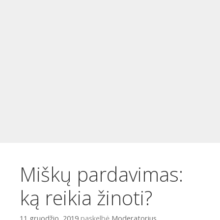
t
u
r
i
n
i
o
Miškų pardavimas:
ką reikia žinoti?
11 gruodžio, 2019
paskelbė
Moderatorius