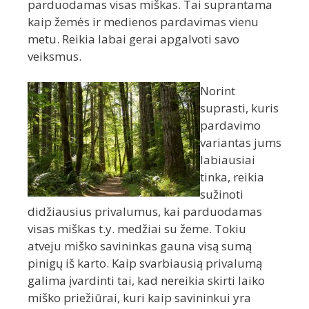
parduodamas visas miškas. Tai suprantama
kaip žemės ir medienos pardavimas vienu
metu. Reikia labai gerai apgalvoti savo
veiksmus.
Norint
suprasti, kuris
pardavimo
variantas jums
labiausiai
tinka, reikia
sužinoti
didžiausius privalumus, kai parduodamas
visas miškas t.y. medžiai su žeme. Tokiu
atveju miško savininkas gauna visą sumą
pinigų iš karto. Kaip svarbiausią privalumą
galima įvardinti tai, kad nereikia skirti laiko
miško priežiūrai, kuri kaip savininkui yra