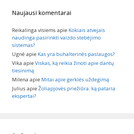
Naujausi komentarai
Reikalinga visiems
apie
Kokiais atvejais
naudinga pasirinkti vaizdo stebėjimo
sistemas?
Ugnė
apie
Kas yra buhalterinės paslaugos?
Vika
apie
Viskas, ką reikia žinoti apie dantų
tiesinimą
Milena
apie
Mitai apie gerklės uždegimą
Julius
apie
Žoliapjovės priežiūra: ką pataria
ekspertai?