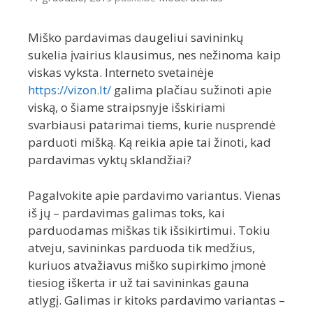
Miško pardavimas daugeliui savininkų
sukelia įvairius klausimus, nes nežinoma kaip
viskas vyksta. Interneto svetainėje
https://vizon.lt/
galima plačiau sužinoti apie
viską, o šiame straipsnyje išskiriami
svarbiausi patarimai tiems, kurie nusprendė
parduoti mišką. Ką reikia apie tai žinoti, kad
pardavimas vyktų sklandžiai?
Pagalvokite apie pardavimo variantus. Vienas
iš jų – pardavimas galimas toks, kai
parduodamas miškas tik išsikirtimui. Tokiu
atveju, savininkas parduoda tik medžius,
kuriuos atvažiavus miško supirkimo įmonė
tiesiog iškerta ir už tai savininkas gauna
atlygį. Galimas ir kitoks pardavimo variantas –