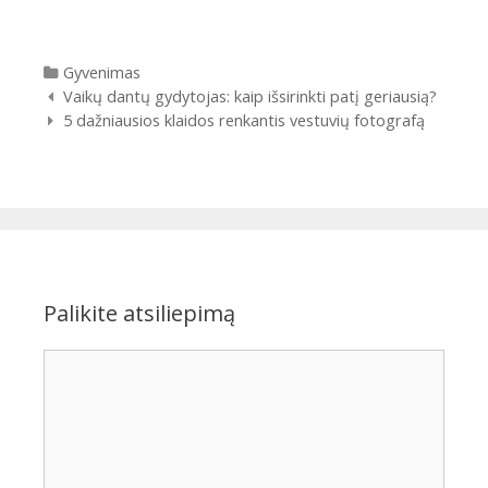
Kategorijos
Gyvenimas
Įrašų
Vaikų dantų gydytojas: kaip išsirinkti patį geriausią?
navigacija
5 dažniausios klaidos renkantis vestuvių fotografą
Palikite atsiliepimą