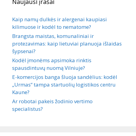
Naujausi įrašai
Kaip namų dulkės ir alergenai kaupiasi
kilimuose ir kodėl to nematome?
Brangsta maistas, komunaliniai ir
protezavimas: kaip lietuviai planuoja išlaidas
šypsenai?
Kodėl įmonėms apsimoka rinktis
spausdintuvų nuomą Vilniuje?
E-komercijos banga šluoja sandėlius: kodėl
„Urmas“ tampa startuolių logistikos centru
Kaune?
Ar robotai pakeis žodinio vertimo
specialistus?