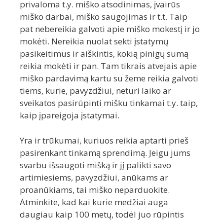
privaloma t.y. miško atsodinimas, įvairūs
miško darbai, miško saugojimas ir t.t. Taip
pat nebereikia galvoti apie miško mokestį ir jo
mokėti. Nereikia nuolat sekti įstatymų
pasikeitimus ir aiškintis, kokią pinigų sumą
reikia mokėti ir pan. Tam tikrais atvejais apie
miško pardavimą kartu su žeme reikia galvoti
tiems, kurie, pavyzdžiui, neturi laiko ar
sveikatos pasirūpinti mišku tinkamai t.y. taip,
kaip įpareigoja įstatymai.
Yra ir trūkumai, kuriuos reikia aptarti prieš
pasirenkant tinkamą sprendimą. Jeigu jums
svarbu išsaugoti mišką ir jį palikti savo
artimiesiems, pavyzdžiui, anūkams ar
proanūkiams, tai miško neparduokite.
Atminkite, kad kai kurie medžiai auga
daugiau kaip 100 metų, todėl juo rūpintis