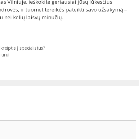
as Vilniuje, ieškokite geriausiai jūsų lūkesčius
ndrovės, ir tuomet tereikės pateikti savo užsakymą –
 nei kelių laisvų minučių.
eiptis į specialistus?
iurui