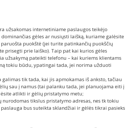
yra užsakomas internetiniame paslaugos teikėjo
i dominančias gėles ar nusiųsti laišką, kuriame galėsite
i paruošta puokštė (jei turite patinkančių puokščių
e prisegti prie laiško). Taip pat kai kurios gėles
ia užsakymą pateikti telefonu – kai kuriems klientams
mą tokiu būdu, ypatingai tada, jei norima užduoti
 galimas tik tada, kai jis apmokamas iš anksto, tačiau
gėlių sau į namus (tai palanku tada, jei planuojama eiti į
ėsite atlikti ir gėlių pristatymo metu;
ų nurodomas tikslus pristatymo adresas, nes tk tokiu
 paslauga bus suteikta sklandžiai ir gėlės tikrai pasieks