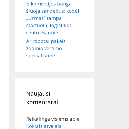
E-komercijos banga
šluoja sandėlius: kodėl
„Urmas“ tampa
startuolių logistikos
centru Kaune?
Ar robotai pakeis
žodinio vertimo
specialistus?
Naujausi
komentarai
Reikalinga visiems
apie
Kokiais atvejais