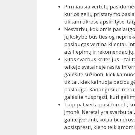
Pirmiausia vertėtų pasidomėti
kurios gėlių pristatymo pasla
tik tam tikrose apskrityse, taig
Nesvarbu, kokiomis paslaugo
jų kokybė bus tiesiog nepriek
paslaugas vertina klientai. I
atsiliepimų ir rekomendacijų,
Kitas svarbus kriterijus – tai
teikėjo svetainėje rasite infor
galėsite sužinoti, kiek kainuo
tik tai, kiek kainuoja pačios g
paslauga. Kadangi šiuo metu g
galėsite nuspręsti, kuri galim
Taip pat verta pasidomėti, kok
įmonė. Neretai yra svarbu tai
galite įvertinti, kokia bendrov
apsispręsti, kieno teikiamom