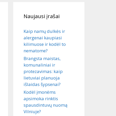
Naujausi įrašai
Kaip namų dulkės ir
alergenai kaupiasi
kilimuose ir kodėl to
nematome?
Brangsta maistas,
komunaliniai ir
protezavimas: kaip
lietuviai planuoja
išlaidas šypsenai?
Kodėl įmonėms
apsimoka rinktis
spausdintuvų nuomą
Vilniuje?