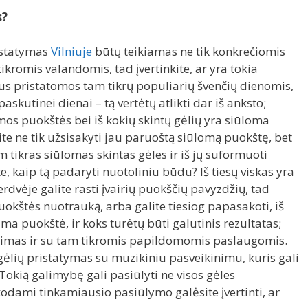
s?
ristatymas
Vilniuje
būtų teikiamas ne tik konkrečiomis
tikromis valandomis, tad įvertinkite, ar yra tokia
us pristatomos tam tikrų populiarių švenčių dienomis,
askutinei dienai – tą vertėtų atlikti dar iš anksto;
omos puokštės bei iš kokių skintų gėlių yra siūloma
site ne tik užsisakyti jau paruoštą siūlomą puokštę, bet
am tikras siūlomas skintas gėles ir iš jų suformuoti
e, kaip tą padaryti nuotoliniu būdu? Iš tiesų viskas yra
erdvėje galite rasti įvairių puokščių pavyzdžių, tad
uokštės nuotrauką, arba galite tiesiog papasakoti, iš
ma puokštė, ir koks turėtų būti galutinis rezultatas;
alimas ir su tam tikromis papildomomis paslaugomis.
ėlių pristatymas su muzikiniu pasveikinimu, kuris gali
 Tokią galimybę gali pasiūlyti ne visos gėles
kodami tinkamiausio pasiūlymo galėsite įvertinti, ar