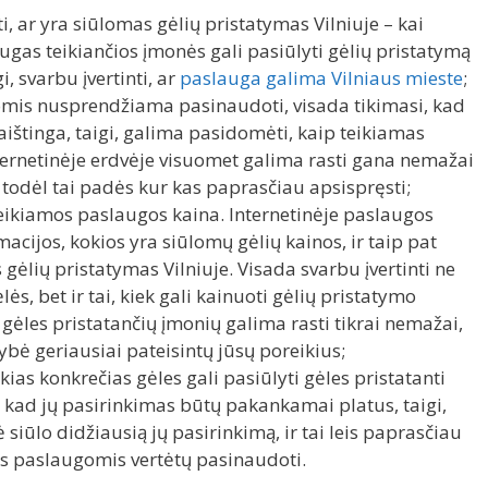
, ar yra siūlomas gėlių pristatymas Vilniuje – kai
ugas teikiančios įmonės gali pasiūlyti gėlių pristatymą
i, svarbu įvertinti, ar
paslauga galima Vilniaus mieste
;
mis nusprendžiama pasinaudoti, visada tikimasi, kad
aištinga, taigi, galima pasidomėti, kaip teikiamas
nternetinėje erdvėje visuomet galima rasti gana nemažai
 todėl tai padės kur kas paprasčiau apsispręsti;
 teikiamos paslaugos kaina. Internetinėje paslaugos
macijos, kokios yra siūlomų gėlių kainos, ir taip pat
s gėlių pristatymas Vilniuje. Visada svarbu įvertinti ne
ėlės, bet ir tai, kiek gali kainuoti gėlių pristatymo
ėles pristatančių įmonių galima rasti tikrai nemažai,
ybė geriausiai pateisintų jūsų poreikius;
ias konkrečias gėles gali pasiūlyti gėles pristatanti
, kad jų pasirinkimas būtų pakankamai platus, taigi,
ė siūlo didžiausią jų pasirinkimą, ir tai leis paprasčiau
is paslaugomis vertėtų pasinaudoti.