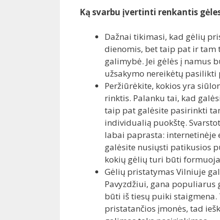
Ką svarbu įvertinti renkantis gėle
Dažnai tikimasi, kad gėlių p
dienomis, bet taip pat ir tam 
galimybė. Jei gėlės į namus b
užsakymo nereikėtų pasilikti p
Peržiūrėkite, kokios yra siūl
rinktis. Palanku tai, kad galė
taip pat galėsite pasirinkti t
individualią puokštę. Svarstot
labai paprasta: internetinėje 
galėsite nusiųsti patikusios p
kokių gėlių turi būti formuoja
Gėlių pristatymas Vilniuje g
Pavyzdžiui, gana populiarus g
būti iš tiesų puiki staigmena.
pristatančios įmonės, tad ieš