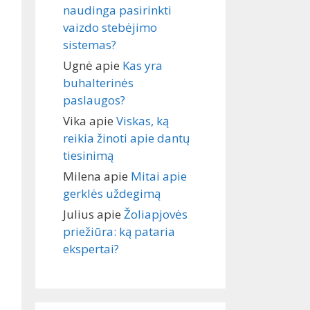
naudinga pasirinkti
vaizdo stebėjimo
sistemas?
Ugnė
apie
Kas yra
buhalterinės
paslaugos?
Vika
apie
Viskas, ką
reikia žinoti apie dantų
tiesinimą
Milena
apie
Mitai apie
gerklės uždegimą
Julius
apie
Žoliapjovės
priežiūra: ką pataria
ekspertai?