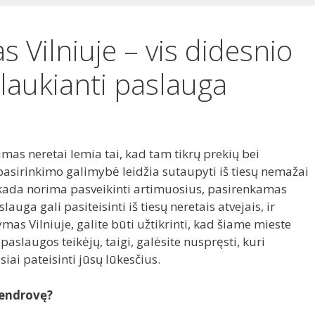
s Vilniuje – vis didesnio
aukianti paslauga
mas neretai lemia tai, kad tam tikrų prekių bei
asirinkimo galimybė leidžia sutaupyti iš tiesų nemažai
, kada norima pasveikinti artimuosius, pasirenkamas
uga gali pasiteisinti iš tiesų neretais atvejais, ir
mas Vilniuje, galite būti užtikrinti, kad šiame mieste
aslaugos teikėjų, taigi, galėsite nuspręsti, kuri
ai pateisinti jūsų lūkesčius.
 bendrovę?