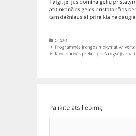
Taigi, jei jus domina gėlių pristatym
atitinkančios gėles pristatančios be
tam dažniausiai prireikia ne daugiau
Kategorijos
Grožis
Įrašų
Programinės įrangos mokymai. Ar verta kr
navigacija
Kanceliarinės prekės prieš rugsėjį arba b
Palikite atsiliepimą