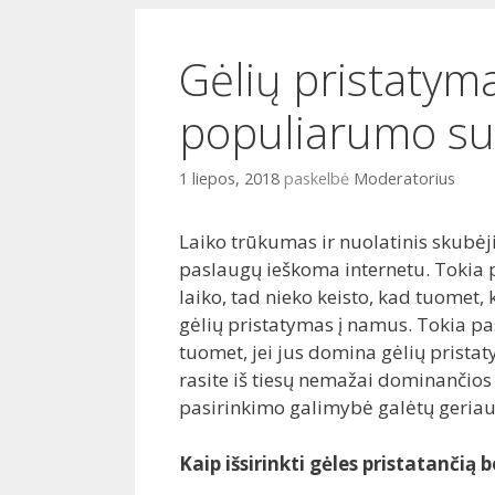
i
o
Gėlių pristatyma
populiarumo sul
1 liepos, 2018
paskelbė
Moderatorius
Laiko trūkumas ir nuolatinis skubėji
paslaugų ieškoma internetu. Tokia p
laiko, tad nieko keisto, kad tuomet
gėlių pristatymas į namus. Tokia pasla
tuomet, jei jus domina gėlių pristaty
rasite iš tiesų nemažai dominančios p
pasirinkimo galimybė galėtų geriausi
Kaip išsirinkti gėles pristatančią