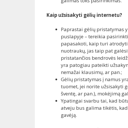
galimas toks pasirinkimas.
Kaip užsisakyti gėlių internetu?
Paprastai gėlių pristatymas 
puslapyje – tereikia pasirinkt
papasakoti, kaip turi atrodyt
nuotraukų, jas taip pat galėsit
pristatančios bendrovės leidž
yra patogiau pateikti užsaky
nemažai klausimų, ar pan.;
Gėlių pristatymas į namus yra
tuomet, jei norite užsisakyti 
šventę, ar pan.), mokėjimą gal
Ypatingai svarbu tai, kad būt
atveju bus galima tikėtis, kad
gavėją.