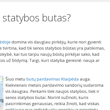
 statybos butas?
pėdoje
domina vis daugiau pirkėjų, kurie nori gyventi
tvirtina, kad tik senos statybos būstas yra patikimas,
 kokybė, kai tuo tarpu naujų būstų pirkėjai sako, kad
os už šildymą. Taigi, kuri statyba geresnė: nauja ar
Šiuo metu
butų pardavimas Klaipėda
auga.
Kiekvienais metais pardavimo sandorių sudaroma
vis daugiau. Perkami tiek naujos statybos, tiek ir
senos statybos butai. Norint sužinoti, kuris
pasirinkimas geriausias, reikia žinoti, kad viskas
priklauso nuo individualių poreikių ir prioritetų,