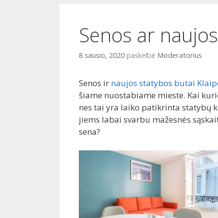
i
o
Senos ar naujos
8 sausio, 2020
paskelbė
Moderatorius
Senos ir
naujos statybos butai Klai
šiame nuostabiame mieste. Kai kurie 
nes tai yra laiko patikrinta statybų
jiems labai svarbu mažesnės sąskait
sena?