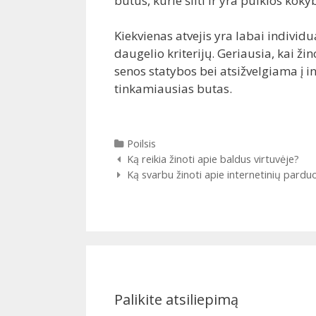
butus, kurie šilti ir yra puikios koky
Kiekvienas atvejis yra labai individu
daugelio kriterijų. Geriausia, kai ži
senos statybos bei atsižvelgiama į 
tinkamiausias butas.
Kategorijos
Poilsis
Įrašų
Ką reikia žinoti apie baldus virtuvėje?
navigacija
Ką svarbu žinoti apie internetinių pardu
Palikite atsiliepimą