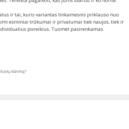
bės. Tereikia pagalvoti, kas jums svarbu ir ko norite.
alus ir tai, kuris variantas tinkamesnis priklauso nuo
nomi esminiai trūkumai ir privalumai tiek naujos, tiek ir
individualius poreikius. Tuomet pasirenkamas
otuvių kūrimą?