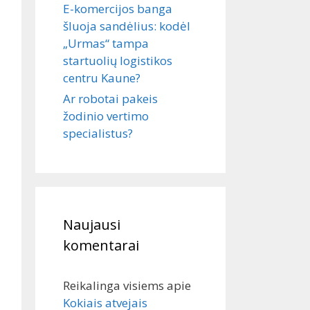
E-komercijos banga
šluoja sandėlius: kodėl
„Urmas“ tampa
startuolių logistikos
centru Kaune?
Ar robotai pakeis
žodinio vertimo
specialistus?
Naujausi
komentarai
Reikalinga visiems
apie
Kokiais atvejais