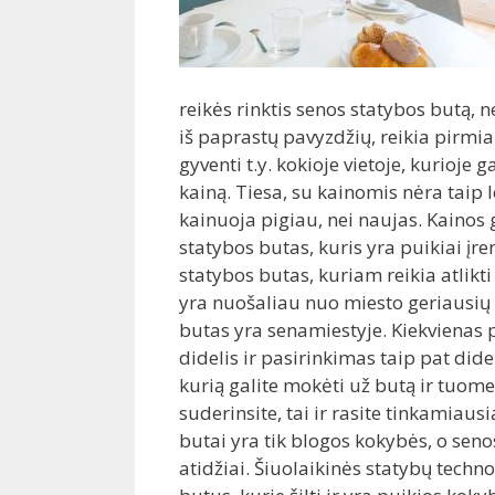
reikės rinktis senos statybos butą, 
iš paprastų pavyzdžių, reikia pirmiau
gyventi t.y. kokioje vietoje, kurioje 
kainą. Tiesa, su kainomis nėra taip 
kainuoja pigiau, nei naujas. Kainos g
statybos butas, kuris yra puikiai įr
statybos butas, kuriam reikia atlikti
yra nuošaliau nuo miesto geriausių 
butas yra senamiestyje. Kiekvienas 
didelis ir pasirinkimas taip pat dide
kurią galite mokėti už butą ir tuomet 
suderinsite, tai ir rasite tinkamiaus
butai yra tik blogos kokybės, o senos 
atidžiai. Šiuolaikinės statybų techn