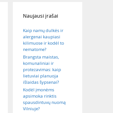
Naujausi įrašai
Kaip namų dulkės ir
alergenai kaupiasi
kilimuose ir kodėl to
nematome?
Brangsta maistas,
komunaliniai ir
protezavimas: kaip
lietuviai planuoja
išlaidas šypsenai?
Kodėl įmonėms
apsimoka rinktis
spausdintuvų nuomą
Vilniuje?