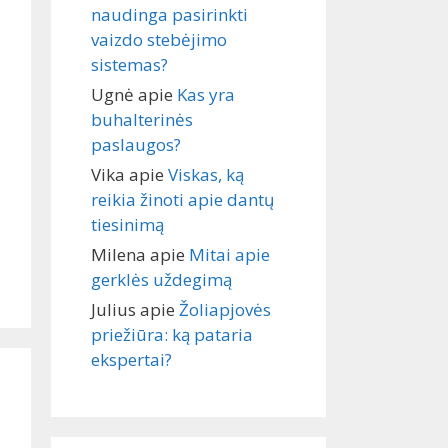
naudinga pasirinkti
vaizdo stebėjimo
sistemas?
Ugnė
apie
Kas yra
buhalterinės
paslaugos?
Vika
apie
Viskas, ką
reikia žinoti apie dantų
tiesinimą
Milena
apie
Mitai apie
gerklės uždegimą
Julius
apie
Žoliapjovės
priežiūra: ką pataria
ekspertai?