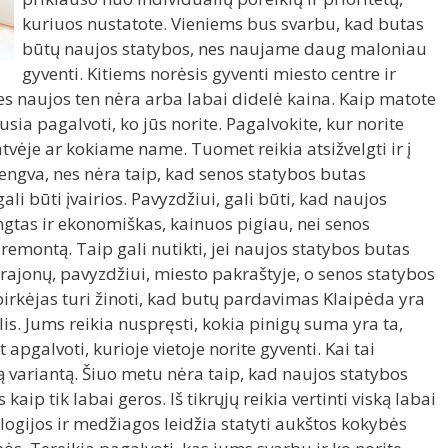
kuriuos nustatote. Vieniems bus svarbu, kad butas
būtų naujos statybos, nes naujame daug maloniau
gyventi. Kitiems norėsis gyventi miesto centre ir
nes naujos ten nėra arba labai didelė kaina. Kaip matote
sia pagalvoti, ko jūs norite. Pagalvokite, kur norite
gatvėje ar kokiame name. Tuomet reikia atsižvelgti ir į
lengva, nes nėra taip, kad senos statybos butas
ali būti įvairios. Pavyzdžiui, gali būti, kad naujos
engtas ir ekonomiškas, kainuos pigiau, nei senos
 remontą. Taip gali nutikti, jei naujos statybos butas
rajonų, pavyzdžiui, miesto pakraštyje, o senos statybos
pirkėjas turi žinoti, kad butų pardavimas Klaipėda yra
lis. Jums reikia nuspręsti, kokia pinigų suma yra ta,
apgalvoti, kurioje vietoje norite gyventi. Kai tai
ią variantą. Šiuo metu nėra taip, kad naujos statybos
kaip tik labai geros. Iš tikrųjų reikia vertinti viską labai
ologijos ir medžiagos leidžia statyti aukštos kokybės