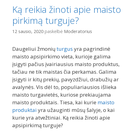
Ką reikia žinoti apie maisto
pirkimą turguje?
12 sausio, 2020
paskelbė
Moderatorius
Daugeliui žmonių
turgus
yra pagrindinė
maisto apsipirkimo vieta, kurioje galima
įsigyti pačius įvairiausius maisto produktus,
tačiau ne tik maistas čia perkamas. Galima
įsigyti ir kitų prekių, pavyzdžiui, drabužių ar
avalynės. Vis dėl to, populiariausios išlieka
maisto turgavietės, kuriose prekiaujama
maisto produktais. Tiesa, kai kurie
maisto
produktai
yra užauginti mūsų šalyje, o kai
kurie yra atvežtiniai. Ką reikia žinoti apie
apsipirkimą turguje?