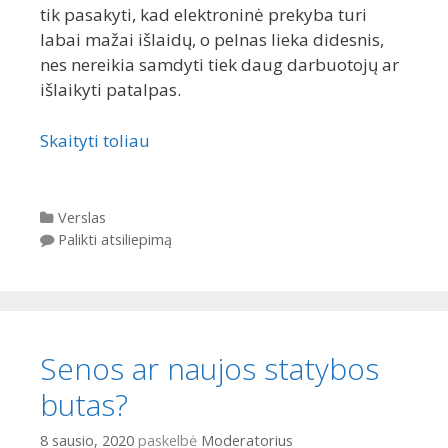
tik pasakyti, kad elektroninė prekyba turi
labai mažai išlaidų, o pelnas lieka didesnis,
nes nereikia samdyti tiek daug darbuotojų ar
išlaikyti patalpas.
Skaityti toliau
Kategorijos
Verslas
Palikti atsiliepimą
Senos ar naujos statybos
butas?
8 sausio, 2020
paskelbė
Moderatorius