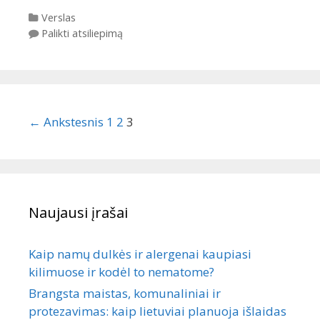
Kategorijos
Verslas
Palikti atsiliepimą
Įrašų
← Ankstesnis
1
2
3
navigacija
Naujausi įrašai
Kaip namų dulkės ir alergenai kaupiasi
kilimuose ir kodėl to nematome?
Brangsta maistas, komunaliniai ir
protezavimas: kaip lietuviai planuoja išlaidas