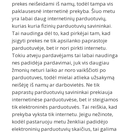
prekes neišeidami iš namų, todėl tampa vis
paklausesnė internetinė prekyba. Šiuo metu
yra labai daug internetinių parduotuvių,
kurias kuria fizinių parduotuvių savininkai.
Tai naudinga dėl to, kad pirkėjai tam, kad
įsigyti prekes ne tik apsilanko paprastoje
parduotuvėje, bet ir nori pirkti internetu.
Tokiu atveju pardavėjams tai labai naudinga
nes padidėja pardavimai, juk vis daugiau
žmonių neturi laiko ar noro vaikščioti po
parduotuves, todėl mielai atlieka užsakymą
neišėję iš namų ar darbovietės. Ne tik
paprastų parduotuvių savininkai prekiauja
internetinėse parduotuvėse, bet ir steigiamos
tik elektroninės parduotuvės. Tai reiškia, kad
prekyba vyksta tik internetu. Jeigu nežinote,
kodėl pastaruoju metu ženkliai padidėjo
elektroninių parduotuvių skaičius, tai galima