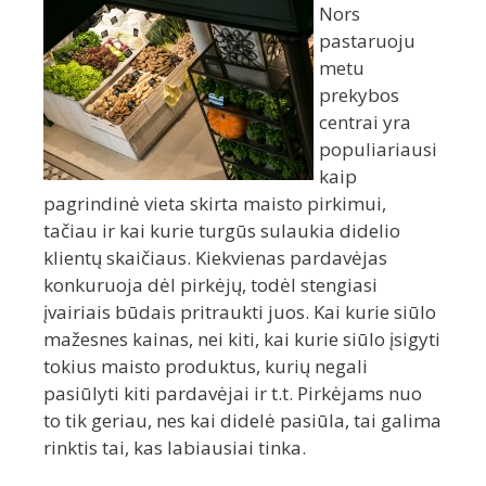
Nors
pastaruoju
metu
prekybos
centrai yra
populiariausi
kaip
pagrindinė vieta skirta maisto pirkimui,
tačiau ir kai kurie turgūs sulaukia didelio
klientų skaičiaus. Kiekvienas pardavėjas
konkuruoja dėl pirkėjų, todėl stengiasi
įvairiais būdais pritraukti juos. Kai kurie siūlo
mažesnes kainas, nei kiti, kai kurie siūlo įsigyti
tokius maisto produktus, kurių negali
pasiūlyti kiti pardavėjai ir t.t. Pirkėjams nuo
to tik geriau, nes kai didelė pasiūla, tai galima
rinktis tai, kas labiausiai tinka.