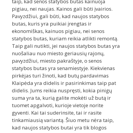
taip, kad senos statybos butas kainuoja
pigiau, nei naujas. Kainos gali būti įvairios.
Pavyzdžiui, gali būti, kad naujos statybos
butas, kuris yra puikiai įrengtas ir
ekonomiškas, kainuos pigiau, nei senos
statybos butas, kuriam reikia atlikti remontą.
Taip gali nutikti, jei naujos statybos butas yra
nuošaliau nuo miesto geriausių rajonų,
pavyzdžiui, miesto pakraštyje, o senos
statybos butas yra senamiestyje. Kiekvienas
pirkėjas turi žinoti, kad butų pardavimas
Klaipėda yra didelis ir pasirinkimas taip pat
didelis. Jums reikia nuspręsti, kokia pinigų
suma yra ta, kurią galite mokėti už butą ir
tuomet apgalvoti, kurioje vietoje norite
gyventi. Kai tai suderinsite, tai ir rasite
tinkamiausią variantą. Šiuo metu nėra taip,
kad naujos statybos butai yra tik blogos