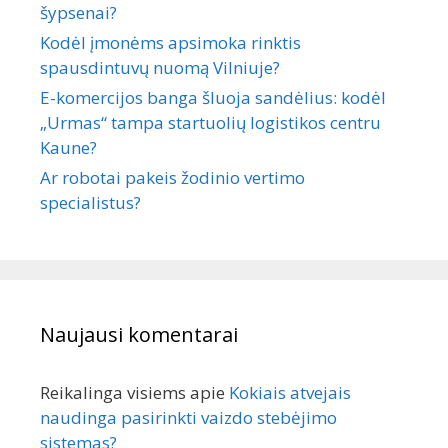
šypsenai?
Kodėl įmonėms apsimoka rinktis
spausdintuvų nuomą Vilniuje?
E-komercijos banga šluoja sandėlius: kodėl
„Urmas“ tampa startuolių logistikos centru
Kaune?
Ar robotai pakeis žodinio vertimo
specialistus?
Naujausi komentarai
Reikalinga visiems
apie
Kokiais atvejais
naudinga pasirinkti vaizdo stebėjimo
sistemas?