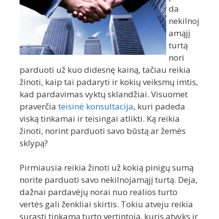
da
nekilnoj
amąjį
turtą
nori
parduoti už kuo didesnę kainą, tačiau reikia
žinoti, kaip tai padaryti ir kokių veiksmų imtis,
kad pardavimas vyktų sklandžiai. Visuomet
praverčia
teisinė konsultacija
, kuri padeda
viską tinkamai ir teisingai atlikti. Ką reikia
žinoti, norint parduoti savo būstą ar žemės
sklypą?
Pirmiausia reikia žinoti už kokią pinigų sumą
norite parduoti savo nekilnojamąjį turtą. Deja,
dažnai pardavėjų norai nuo realios turto
vertės gali ženkliai skirtis. Tokiu atveju reikia
surasti tinkamą turto vertintoją, kuris atvyks ir