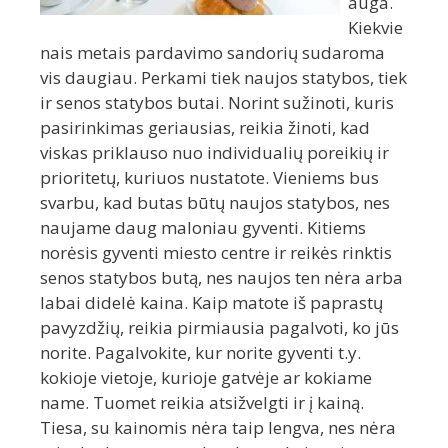
auga.
Kiekvie
nais metais pardavimo sandorių sudaroma
vis daugiau. Perkami tiek naujos statybos, tiek
ir senos statybos butai. Norint sužinoti, kuris
pasirinkimas geriausias, reikia žinoti, kad
viskas priklauso nuo individualių poreikių ir
prioritetų, kuriuos nustatote. Vieniems bus
svarbu, kad butas būtų naujos statybos, nes
naujame daug maloniau gyventi. Kitiems
norėsis gyventi miesto centre ir reikės rinktis
senos statybos butą, nes naujos ten nėra arba
labai didelė kaina. Kaip matote iš paprastų
pavyzdžių, reikia pirmiausia pagalvoti, ko jūs
norite. Pagalvokite, kur norite gyventi t.y.
kokioje vietoje, kurioje gatvėje ar kokiame
name. Tuomet reikia atsižvelgti ir į kainą.
Tiesa, su kainomis nėra taip lengva, nes nėra