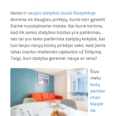
Senos ir
naujos statybos butai Klaipėdoje
domina vis daugiau pirkėjų, kurie nori gyventi
šiame nuostabiame mieste. Kai kurie tvirtina,
kad tik senos statybos būstas yra patikimas,
nes tai yra laiko patikrinta statybų kokybė, kai
tuo tarpu naujų būstų pirkėjai sako, kad jiems
labai svarbu mažesnės sąskaitos už šildymą.
Taigi, kuri statyba geresnė: nauja ar sena?
Šiuo
metu
butų
pardav
imas
Klaipė
da