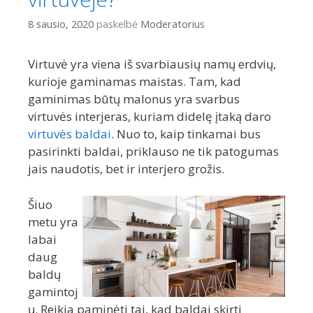
8 sausio, 2020
paskelbė
Moderatorius
Virtuvė yra viena iš svarbiausių namų erdvių,
kurioje gaminamas maistas. Tam, kad
gaminimas būtų malonus yra svarbus
virtuvės interjeras, kuriam didelę įtaką daro
virtuvės baldai
. Nuo to, kaip tinkamai bus
pasirinkti baldai, priklauso ne tik patogumas
jais naudotis, bet ir interjero grožis.
Šiuo
metu yra
labai
daug
baldų
gamintoj
ų. Reikia paminėti tai, kad baldai skirti