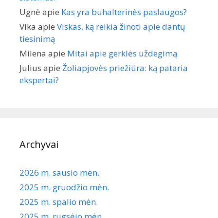
Ugnė
apie
Kas yra buhalterinės paslaugos?
Vika
apie
Viskas, ką reikia žinoti apie dantų
tiesinimą
Milena
apie
Mitai apie gerklės uždegimą
Julius
apie
Žoliapjovės priežiūra: ką pataria
ekspertai?
Archyvai
2026 m. sausio mėn.
2025 m. gruodžio mėn.
2025 m. spalio mėn.
2025 m. rugsėjo mėn.