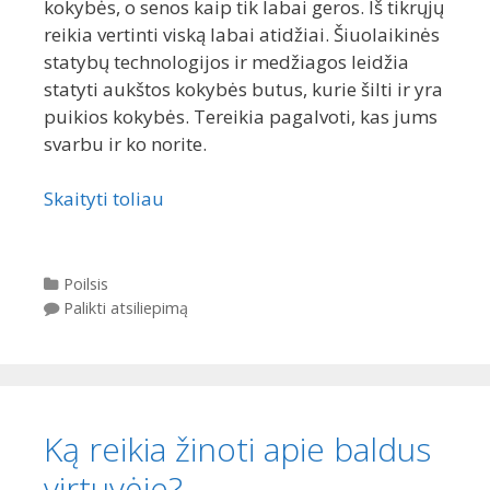
kokybės, o senos kaip tik labai geros. Iš tikrųjų
reikia vertinti viską labai atidžiai. Šiuolaikinės
statybų technologijos ir medžiagos leidžia
statyti aukštos kokybės butus, kurie šilti ir yra
puikios kokybės. Tereikia pagalvoti, kas jums
svarbu ir ko norite.
Skaityti toliau
Kategorijos
Poilsis
Palikti atsiliepimą
Ką reikia žinoti apie baldus
virtuvėje?