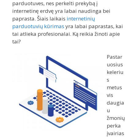
parduotuves, nes perkelti prekybą į
internetinę erdvę yra labai naudinga bei
paprasta. Šiais laikais
internetinių
parduotuvių kūrimas
yra labai paprastas, kai
tai atlieka profesionalai. Ką reikia žinoti apie
tai?
Pastar
uosius
keleriu
s
metus
vis
daugia
u
žmonių
perka
įvairias