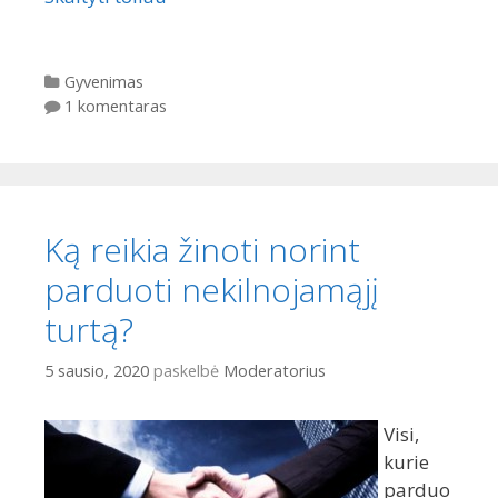
Kategorijos
Gyvenimas
1 komentaras
Ką reikia žinoti norint
parduoti nekilnojamąjį
turtą?
5 sausio, 2020
paskelbė
Moderatorius
Visi,
kurie
parduo