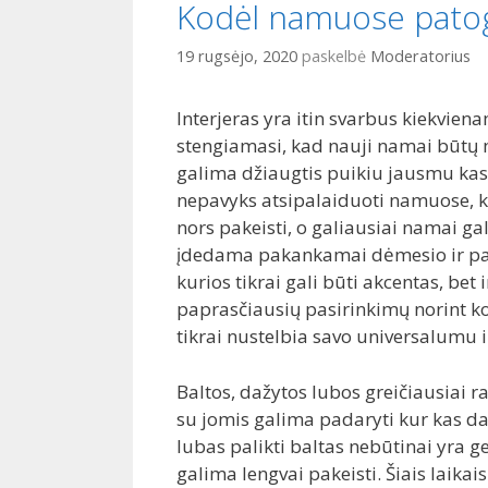
Kodėl namuose patog
19 rugsėjo, 2020
paskelbė
Moderatorius
Interjeras yra itin svarbus kiekvien
stengiamasi, kad nauji namai būtų 
galima džiaugtis puikiu jausmu kask
nepavyks atsipalaiduoti namuose, ku
nors pakeisti, o galiausiai namai gali 
įdedama pakankamai dėmesio ir pas
kurios tikrai gali būti akcentas, bet
paprasčiausių pasirinkimų norint ko
tikrai nustelbia savo universalumu 
Baltos, dažytos lubos greičiausiai 
su jomis galima padaryti kur kas dau
lubas palikti baltas nebūtinai yra g
galima lengvai pakeisti. Šiais laikai