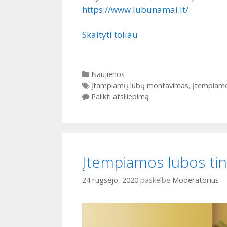
https://www.lubunamai.lt/
.
Skaityti toliau
Kategorijos
Naujienos
Gairės
įtampiamų lubų montavimas
,
įtempiamo
Palikti atsiliepimą
Įtempiamos lubos tink
24 rugsėjo, 2020
paskelbė
Moderatorius