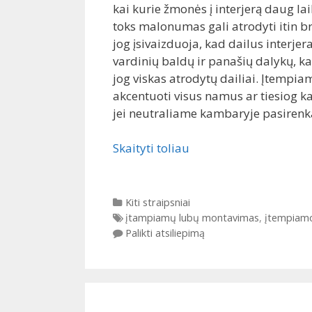
kai kurie žmonės į interjerą daug lai
toks malonumas gali atrodyti itin br
jog įsivaizduoja, kad dailus interjer
vardinių baldų ir panašių dalykų, ka
jog viskas atrodytų dailiai. Įtempiam
akcentuoti visus namus ar tiesiog 
jei neutraliame kambaryje pasirenka
Skaityti toliau
Kategorijos
Kiti straipsniai
Gairės
įtampiamų lubų montavimas
,
įtempiamo
Palikti atsiliepimą