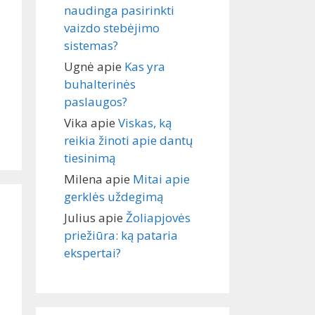
naudinga pasirinkti
vaizdo stebėjimo
sistemas?
Ugnė
apie
Kas yra
buhalterinės
paslaugos?
Vika
apie
Viskas, ką
reikia žinoti apie dantų
tiesinimą
Milena
apie
Mitai apie
gerklės uždegimą
Julius
apie
Žoliapjovės
priežiūra: ką pataria
ekspertai?