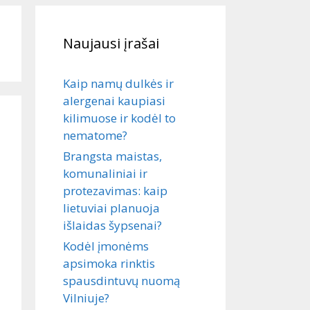
Naujausi įrašai
Kaip namų dulkės ir
alergenai kaupiasi
kilimuose ir kodėl to
nematome?
Brangsta maistas,
komunaliniai ir
protezavimas: kaip
lietuviai planuoja
išlaidas šypsenai?
Kodėl įmonėms
apsimoka rinktis
spausdintuvų nuomą
Vilniuje?