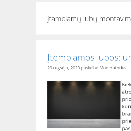
i
o
įtampiamų lubų montavi
Įtempiamos lubos: un
29 rugsėjo, 2020
paskelbė
Moderatorius
Kiek
atro
pri
kuri
bran
pri
pas