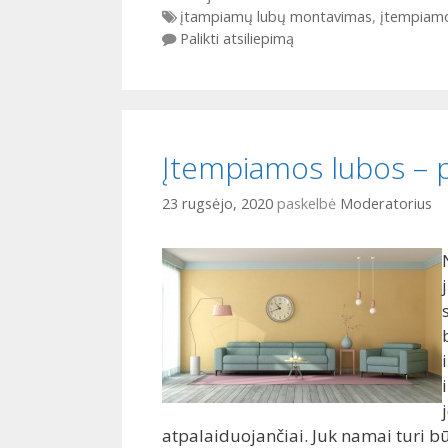
Gairės
įtampiamų lubų montavimas
,
įtempiamo
Palikti atsiliepimą
Įtempiamos lubos –
23 rugsėjo, 2020
paskelbė
Moderatorius
atpalaiduojančiai. Juk namai turi bū