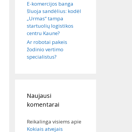
E-komercijos banga
šluoja sandėlius: kodėl
„Urmas“ tampa
startuolių logistikos
centru Kaune?
Ar robotai pakeis
žodinio vertimo
specialistus?
Naujausi
komentarai
Reikalinga visiems
apie
Kokiais atvejais