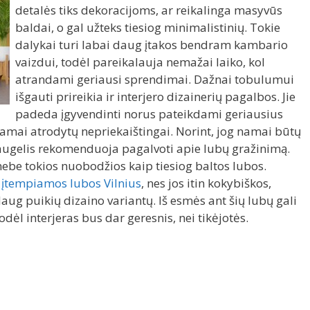
detalės tiks dekoracijoms, ar reikalinga masyvūs
baldai, o gal užteks tiesiog minimalistinių. Tokie
dalykai turi labai daug įtakos bendram kambario
vaizdui, todėl pareikalauja nemažai laiko, kol
atrandami geriausi sprendimai. Dažnai tobulumui
išgauti prireikia ir interjero dizainerių pagalbos. Jie
padeda įgyvendinti norus pateikdami geriausius
amai atrodytų nepriekaištingai. Norint, jog namai būtų
daugelis rekomenduoja pagalvoti apie lubų gražinimą.
, nebe tokios nuobodžios kaip tiesiog baltos lubos.
a
įtempiamos lubos Vilnius
, nes jos itin kokybiškos,
 daug puikių dizaino variantų. Iš esmės ant šių lubų gali
odėl interjeras bus dar geresnis, nei tikėjotės.