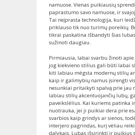
namuose. Vienas puikiausių sprendimų
paprastumo savo namuose, ir svajoj
Tai neįprasta technologija, kuri leid
priklauso tik nuo turimų poreikių. Be
tikrai paskatina išbandyti šias luba
sužinoti daugiau.
Pirmiausia, labai svarbu žinoti api
jog kiekvieno stilius gali būti labai 
kiti labiau mėgsta modernų stilių ar 
kaip ir galimybių namus įsirengti v
nesunkiai pritaikyti spalvą prie ja
labiau stilių akcentuojančių lubų, ga
paveikslėlius. Kai kuriems patinka ir
nuotrauka, jei ji puikiai dera prie e
svarbios kaip grindys ar sienos, todė
interjero pagrindas, kurį vėliau reik
dalykais. Lubas išsirinkti ir puikius 