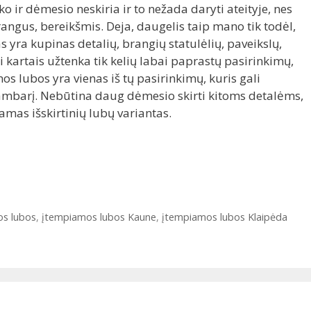
ko ir dėmesio neskiria ir to nežada daryti ateityje, nes
angus, bereikšmis. Deja, daugelis taip mano tik todėl,
as yra kupinas detalių, brangių statulėlių, paveikslų,
i kartais užtenka tik kelių labai paprastų pasirinkimų,
os lubos yra vienas iš tų pasirinkimų, kuris gali
kambarį. Nebūtina daug dėmesio skirti kitoms detalėms,
mas išskirtinių lubų variantas.
s lubos
,
įtempiamos lubos Kaune
,
įtempiamos lubos Klaipėda