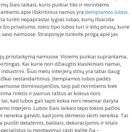
 šiais laikais, kuris puikiai tiks ir norintiems
antiems apie išskirtinius namus yra
įtempiamos lubos
.
žia turėti nepaprastai lygias lubas, kurių išvaizda
 šio privalumo, tokio tipo lubos turi ir kitų pliusų, kurie
s savo namuose. Straipsnyje turėsite progą apie jas
e jų prisitaikymą namuose. Visiems puikiai suprantama,
skirtingas. Kai kurie nori džiaugtis klasikiniais namai,
industrini. Šiuo metu interjerų stilių yra labai daug
isiškai nestandartinius. Įtempiamos lubos padės
u namuose dominuojančios, taip pat norintiems kiek
lima rinktis ir įvairius raštus ar kokius nors
 tai, kad lubos gali tapti kokia nors neseniai daryta
samo interjero. Lubos šiais laikais tapo tokios pačios
l nereikia galvoti, kad joms dėmesio skirti nereikia. Tai
ia puošti detalėmis, baldais, dekoracijomis ir kitais
specialistus jų montavimui rasti galite čia –