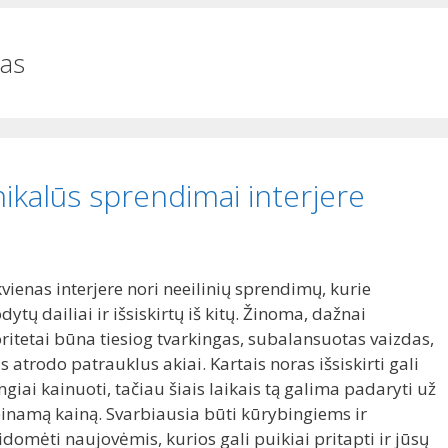
mas
ikalūs sprendimai interjere
vienas interjere nori neeilinių sprendimų, kurie
dytų dailiai ir išsiskirtų iš kitų. Žinoma, dažnai
oritetai būna tiesiog tvarkingas, subalansuotas vaizdas,
s atrodo patrauklus akiai. Kartais noras išsiskirti gali
giai kainuoti, tačiau šiais laikais tą galima padaryti už
einamą kainą. Svarbiausia būti kūrybingiems ir
idomėti naujovėmis, kurios gali puikiai pritapti ir jūsų