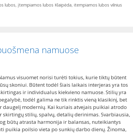
s lubos
,
įtempiamos lubos Klaipėda
,
itempiamos lubos vilnius
 puošmena namuose
Namus visuomet norisi turėti tokius, kurie tiktų būtent
jūsų skoniui. Būtent todėl šiais laikais interjeras yra tos
skirtingas ir individualus kiekvieno namuose. Stilių yra
begalybė, todėl galima ne tik rinktis vieną klasikinį, bet
ir daugelį modernių. Kai kuriais atvejais puikiai atrodo
ir skirtingų stilių, spalvų, detalių derinimas. Svarbiausia,
jog būtų atrasta harmonija ir balansas, nuteikiantys
ti puikia poilsio vieta po sunkių darbo dienų. Žinoma,