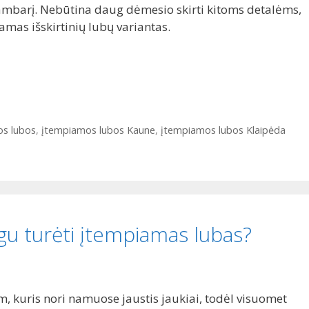
kambarį. Nebūtina daug dėmesio skirti kitoms detalėms,
mas išskirtinių lubų variantas.
s lubos
,
įtempiamos lubos Kaune
,
įtempiamos lubos Klaipėda
u turėti įtempiamas lubas?
am, kuris nori namuose jaustis jaukiai, todėl visuomet