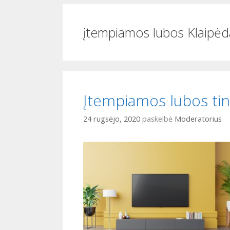
i
o
įtempiamos lubos Klaipėd
Įtempiamos lubos tink
24 rugsėjo, 2020
paskelbė
Moderatorius