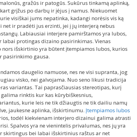
malonūs, gražūs ir patogūs. Sukūrus tinkamą aplinką,
art grįžus po darbų ir įėjus į namus. Niekuomet
rie visiškai jums nepatinka, kadangi norėsis vis ką
net ir pradėti jus erzinti, jei į jų interjerą nebus
tangų. Labiausiai interjere pamirštamos yra lubos,
 ir labai protingas dizaino pasirinkimas. Vienas
 nors išskirtinio yra būtent įtempiamos lubos, kurios
ir pasirinkimo gausa.
randamos daugelio namuose, nes ne visi supranta, jog
giau visko, nei galvojama. Nuo seno likusi tradicija
eras variantas. Tai paprasčiausias stereotipas, kurį
s galima rinktis kur kas kūrybiškesnius,
iantus, kurie leis ne tik džiaugtis ne tik dailiu namų
rdve, jaukesne aplinka, išskirtinumu.
Įtempiamos lubos
ios, todėl kiekvienam interjero dizainui galima atrasti
risi. Spalvos yra ne vienintelis privalumas, nes jų yra
 skirtingus bei labai išskirtinius raštus ar net