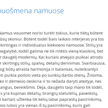
 puošmena namuose
Namus visuomet norisi turėti tokius, kurie tiktų būtent
jūsų skoniui. Būtent todėl šiais laikais interjeras yra tos
skirtingas ir individualus kiekvieno namuose. Stilių yra
begalybė, todėl galima ne tik rinktis vieną klasikinį, bet
ir daugelį modernių. Kai kuriais atvejais puikiai atrodo
ir skirtingų stilių, spalvų, detalių derinimas. Svarbiausia,
jog būtų atrasta harmonija ir balansas, nuteikiantys
ti puikia poilsio vieta po sunkių darbo dienų. Žinoma,
ko ir dėmesio neskiria ir to nežada daryti ateityje, nes
angus, bereikšmis. Deja, daugelis taip mano tik todėl,
as yra kupinas detalių, brangių statulėlių, paveikslų,
i kartais užtenka tik kelių labai paprastų pasirinkimų,
os lubos yra vienas iš tų pasirinkimų, kuris gali