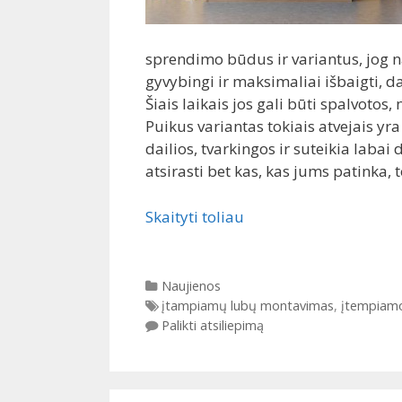
sprendimo būdus ir variantus, jog n
gyvybingi ir maksimaliai išbaigti, 
Šiais laikais jos gali būti spalvotos
Puikus variantas tokiais atvejais yr
dailios, tvarkingos ir suteikia labai
atsirasti bet kas, kas jums patinka, t
Skaityti toliau
Kategorijos
Naujienos
Gairės
įtampiamų lubų montavimas
,
įtempiamo
Palikti atsiliepimą