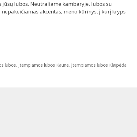
s jūsų lubos. Neutraliame kambaryje, lubos su
i nepakeičiamas akcentas, meno kūrinys, į kurį kryps
s lubos
,
įtempiamos lubos Kaune
,
įtempiamos lubos Klaipėda