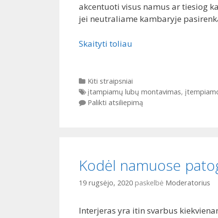
akcentuoti visus namus ar tiesiog 
jei neutraliame kambaryje pasirenka
Skaityti toliau
Kategorijos
Kiti straipsniai
Gairės
įtampiamų lubų montavimas
,
įtempiamo
Palikti atsiliepimą
Kodėl namuose patog
19 rugsėjo, 2020
paskelbė
Moderatorius
Interjeras yra itin svarbus kiekvien