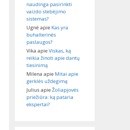
naudinga pasirinkti
vaizdo stebėjimo
sistemas?
Ugnė
apie
Kas yra
buhalterinės
paslaugos?
Vika
apie
Viskas, ką
reikia žinoti apie dantų
tiesinimą
Milena
apie
Mitai apie
gerklės uždegimą
Julius
apie
Žoliapjovės
priežiūra: ką pataria
ekspertai?