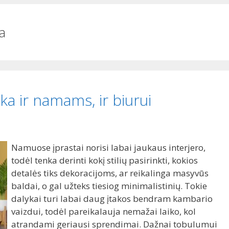
a
a ir namams, ir biurui
Namuose įprastai norisi labai jaukaus interjero,
todėl tenka derinti kokį stilių pasirinkti, kokios
detalės tiks dekoracijoms, ar reikalinga masyvūs
baldai, o gal užteks tiesiog minimalistinių. Tokie
dalykai turi labai daug įtakos bendram kambario
vaizdui, todėl pareikalauja nemažai laiko, kol
atrandami geriausi sprendimai. Dažnai tobulumui