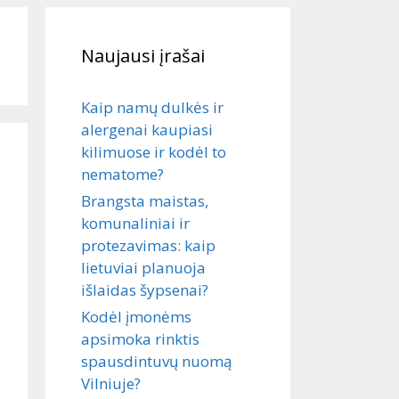
Naujausi įrašai
Kaip namų dulkės ir
alergenai kaupiasi
kilimuose ir kodėl to
nematome?
Brangsta maistas,
komunaliniai ir
protezavimas: kaip
lietuviai planuoja
išlaidas šypsenai?
Kodėl įmonėms
apsimoka rinktis
spausdintuvų nuomą
Vilniuje?