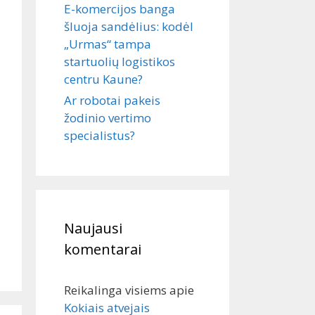
E-komercijos banga
šluoja sandėlius: kodėl
„Urmas“ tampa
startuolių logistikos
centru Kaune?
Ar robotai pakeis
žodinio vertimo
specialistus?
Naujausi
komentarai
Reikalinga visiems
apie
Kokiais atvejais