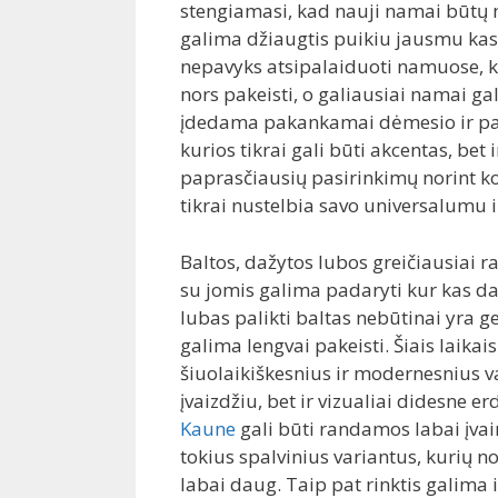
stengiamasi, kad nauji namai būtų 
galima džiaugtis puikiu jausmu kask
nepavyks atsipalaiduoti namuose, ku
nors pakeisti, o galiausiai namai gali 
įdedama pakankamai dėmesio ir pas
kurios tikrai gali būti akcentas, bet
paprasčiausių pasirinkimų norint ko
tikrai nustelbia savo universalumu 
Baltos, dažytos lubos greičiausiai 
su jomis galima padaryti kur kas dau
lubas palikti baltas nebūtinai yra g
galima lengvai pakeisti. Šiais laikai
šiuolaikiškesnius ir modernesnius var
įvaizdžiu, bet ir vizualiai didesne e
Kaune
gali būti randamos labai įvair
tokius spalvinius variantus, kurių no
labai daug. Taip pat rinktis galima ir