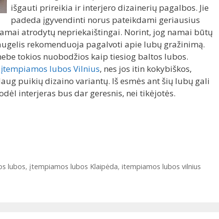
išgauti prireikia ir interjero dizainerių pagalbos. Jie
padeda įgyvendinti norus pateikdami geriausius
amai atrodytų nepriekaištingai. Norint, jog namai būtų
daugelis rekomenduoja pagalvoti apie lubų gražinimą.
, nebe tokios nuobodžios kaip tiesiog baltos lubos.
a
įtempiamos lubos Vilnius
, nes jos itin kokybiškos,
 daug puikių dizaino variantų. Iš esmės ant šių lubų gali
odėl interjeras bus dar geresnis, nei tikėjotės.
s lubos
,
įtempiamos lubos Klaipėda
,
itempiamos lubos vilnius