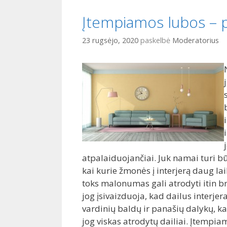
Įtempiamos lubos –
23 rugsėjo, 2020
paskelbė
Moderatorius
atpalaiduojančiai. Juk namai turi bū
kai kurie žmonės į interjerą daug lai
toks malonumas gali atrodyti itin br
jog įsivaizduoja, kad dailus interjer
vardinių baldų ir panašių dalykų, ka
jog viskas atrodytų dailiai. Įtempiam