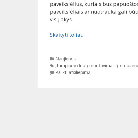
paveikslėlius, kuriais bus papuošto
paveikslėliais ar nuotrauka gali būt
visų akys.
Skaityti toliau
Kategorijos
Naujienos
Gairės
įtampiamų lubų montavimas
,
įtempiamo
Palikti atsiliepimą