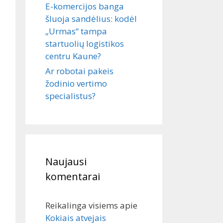
E-komercijos banga
šluoja sandėlius: kodėl
„Urmas“ tampa
startuolių logistikos
centru Kaune?
Ar robotai pakeis
žodinio vertimo
specialistus?
Naujausi
komentarai
Reikalinga visiems
apie
Kokiais atvejais