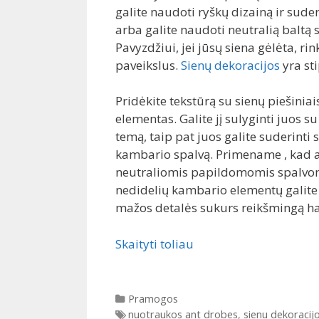
galite naudoti ryškų dizainą ir sud
arba galite naudoti neutralią baltą 
Pavyzdžiui, jei jūsų siena gėlėta, r
paveikslus.
Sienų dekoracijos
yra st
Pridėkite tekstūrą su sienų piešiniai
elementas. Galite jį sulyginti juos s
temą, taip pat juos galite suderinti 
kambario spalvą. Primename , kad ak
neutraliomis papildomomis spalvomis
nedidelių kambario elementų galite
mažos detalės sukurs reikšmingą h
Skaityti toliau
Kategorijos
Pramogos
Gairės
nuotraukos ant drobes
,
sienu dekoracij