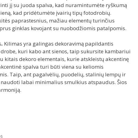
erinti jį su juoda spalva, kad nuramintumėte ryškumą
sieną, kad pridėtumėte įvairių tipų fotodrobių.
inkitės paprastesnius, mažiau elementų turinčius
iprus ginklas kovojant su nuobodžiomis patalpomis.
s
.
Kilimas yra galingas dekoravimą papildantis
u drobe, kuri kabo ant sienos, taip sukursite kambariui
su kitais dekoro elementais, kurie atskleistų akcentinę
centinė spalva turi būti viena su keliomis
. Taip, ant pagalvėlių, puodelių, stalinių lempų ir
 naudoti labai minimalius smulkius atspaudus. Šios
armoniją.
os