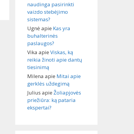
naudinga pasirinkti
vaizdo stebėjimo
sistemas?
Ugnė
apie
Kas yra
buhalterinės
paslaugos?
Vika
apie
Viskas, ką
reikia žinoti apie dantų
tiesinimą
Milena
apie
Mitai apie
gerklės uždegimą
Julius
apie
Žoliapjovės
priežiūra: ką pataria
ekspertai?