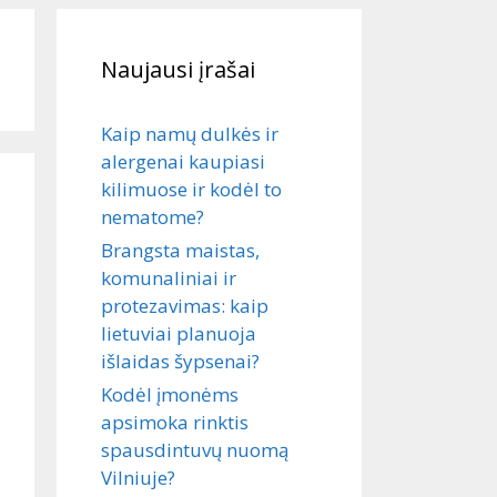
Naujausi įrašai
Kaip namų dulkės ir
alergenai kaupiasi
kilimuose ir kodėl to
nematome?
Brangsta maistas,
komunaliniai ir
protezavimas: kaip
lietuviai planuoja
išlaidas šypsenai?
Kodėl įmonėms
apsimoka rinktis
spausdintuvų nuomą
Vilniuje?