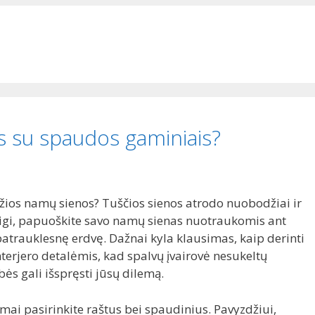
 su spaudos gaminiais?
žios namų sienos? Tuščios sienos atrodo nuobodžiai ir
igi, papuoškite savo namų sienas nuotraukomis ant
atrauklesnę erdvę. Dažnai kyla klausimas, kaip derinti
terjero detalėmis, kad spalvų įvairovė nesukeltų
ės gali išspręsti jūsų dilemą.
amai pasirinkite raštus bei spaudinius. Pavyzdžiui,