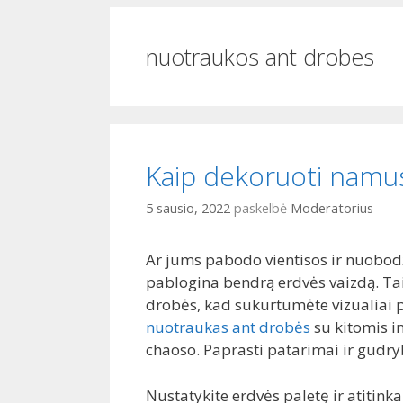
i
o
nuotraukos ant drobes
Kaip dekoruoti namus
5 sausio, 2022
paskelbė
Moderatorius
Ar jums pabodo vientisos ir nuobod
pablogina bendrą erdvės vaizdą. Ta
drobės, kad sukurtumėte vizualiai p
nuotraukas ant drobės
su kitomis in
chaoso. Paprasti patarimai ir gudryb
Nustatykite erdvės paletę ir atitink