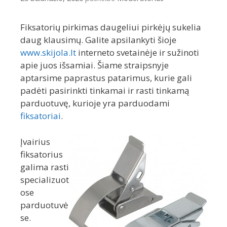
Fiksatorių pirkimas daugeliui pirkėjų sukelia
daug klausimų. Galite apsilankyti šioje
www.skijola.lt
interneto svetainėje ir sužinoti
apie juos išsamiai. Šiame straipsnyje
aptarsime paprastus patarimus, kurie gali
padėti pasirinkti tinkamai ir rasti tinkamą
parduotuvę, kurioje yra parduodami
fiksatoriai
.
Įvairius
fiksatorius
galima rasti
specializuot
ose
parduotuvė
se.