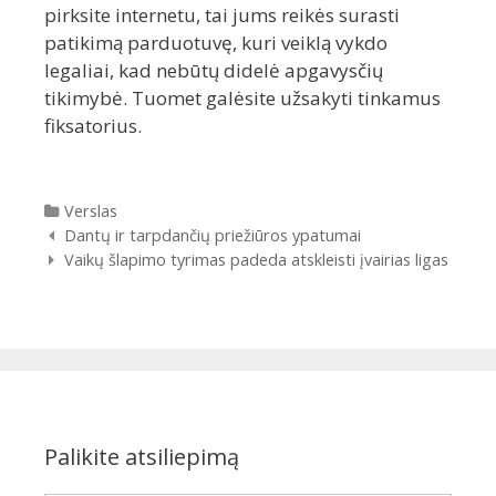
pirksite internetu, tai jums reikės surasti
patikimą parduotuvę, kuri veiklą vykdo
legaliai, kad nebūtų didelė apgavysčių
tikimybė. Tuomet galėsite užsakyti tinkamus
fiksatorius.
Kategorijos
Verslas
Įrašų
Dantų ir tarpdančių priežiūros ypatumai
navigacija
Vaikų šlapimo tyrimas padeda atskleisti įvairias ligas
Palikite atsiliepimą