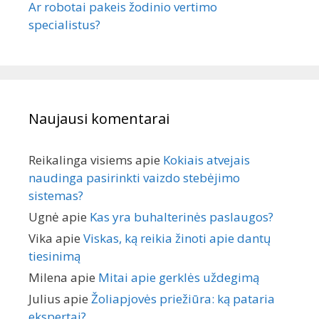
Ar robotai pakeis žodinio vertimo
specialistus?
Naujausi komentarai
Reikalinga visiems
apie
Kokiais atvejais
naudinga pasirinkti vaizdo stebėjimo
sistemas?
Ugnė
apie
Kas yra buhalterinės paslaugos?
Vika
apie
Viskas, ką reikia žinoti apie dantų
tiesinimą
Milena
apie
Mitai apie gerklės uždegimą
Julius
apie
Žoliapjovės priežiūra: ką pataria
ekspertai?