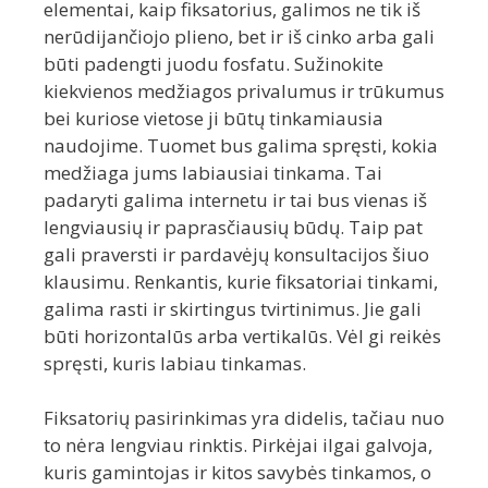
elementai, kaip fiksatorius, galimos ne tik iš
nerūdijančiojo plieno, bet ir iš cinko arba gali
būti padengti juodu fosfatu. Sužinokite
kiekvienos medžiagos privalumus ir trūkumus
bei kuriose vietose ji būtų tinkamiausia
naudojime. Tuomet bus galima spręsti, kokia
medžiaga jums labiausiai tinkama. Tai
padaryti galima internetu ir tai bus vienas iš
lengviausių ir paprasčiausių būdų. Taip pat
gali praversti ir pardavėjų konsultacijos šiuo
klausimu. Renkantis, kurie fiksatoriai tinkami,
galima rasti ir skirtingus tvirtinimus. Jie gali
būti horizontalūs arba vertikalūs. Vėl gi reikės
spręsti, kuris labiau tinkamas.
Fiksatorių pasirinkimas yra didelis, tačiau nuo
to nėra lengviau rinktis. Pirkėjai ilgai galvoja,
kuris gamintojas ir kitos savybės tinkamos, o