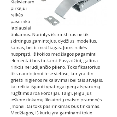
Kiekvienam
pirkėjui
reikės
pasirinkti
labiausiai
tinkamus. Norintys išsirinkti ras ne tik
skirtingus gamintojus, dydžius, modelius,
kainas, bet ir medžiagas. Jums reikės
nuspręsti, iš kokios medžiagos pagaminti
elementai bus tinkami. Pavyzdžiui, galima
rinktis nerūdijančio plieno. Toks fiksatorius
tiks naudojimui tose vietose, kur yra itin
griežti higienos reikalavimai bei tais atvejais,
kai reikia išgauti ypatingai gerą atsparumą
rūgštims arba korozijai. Taigi, jeigu jūs
ieškote tinkamų fiksatorių maisto pramonės
įmonei, tai toks pasirinkimas bus tinkamas.
Medžiagos, iš kurių yra gaminami tokie