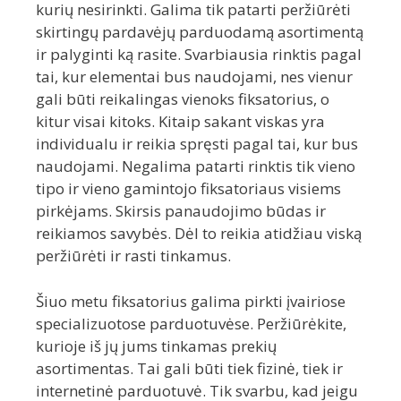
kurių nesirinkti. Galima tik patarti peržiūrėti
skirtingų pardavėjų parduodamą asortimentą
ir palyginti ką rasite. Svarbiausia rinktis pagal
tai, kur elementai bus naudojami, nes vienur
gali būti reikalingas vienoks fiksatorius, o
kitur visai kitoks. Kitaip sakant viskas yra
individualu ir reikia spręsti pagal tai, kur bus
naudojami. Negalima patarti rinktis tik vieno
tipo ir vieno gamintojo fiksatoriaus visiems
pirkėjams. Skirsis panaudojimo būdas ir
reikiamos savybės. Dėl to reikia atidžiau viską
peržiūrėti ir rasti tinkamus.
Šiuo metu fiksatorius galima pirkti įvairiose
specializuotose parduotuvėse. Peržiūrėkite,
kurioje iš jų jums tinkamas prekių
asortimentas. Tai gali būti tiek fizinė, tiek ir
internetinė parduotuvė. Tik svarbu, kad jeigu