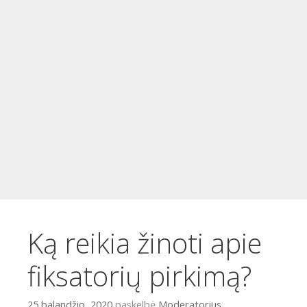
t
u
r
i
n
i
o
Ką reikia žinoti apie
fiksatorių pirkimą?
25 balandžio, 2020
paskelbė
Moderatorius