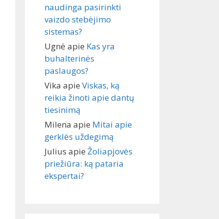
naudinga pasirinkti
vaizdo stebėjimo
sistemas?
Ugnė
apie
Kas yra
buhalterinės
paslaugos?
Vika
apie
Viskas, ką
reikia žinoti apie dantų
tiesinimą
Milena
apie
Mitai apie
gerklės uždegimą
Julius
apie
Žoliapjovės
priežiūra: ką pataria
ekspertai?