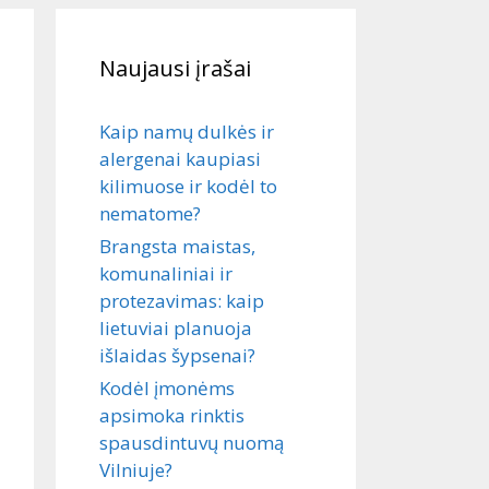
Naujausi įrašai
Kaip namų dulkės ir
alergenai kaupiasi
kilimuose ir kodėl to
nematome?
Brangsta maistas,
komunaliniai ir
protezavimas: kaip
lietuviai planuoja
išlaidas šypsenai?
Kodėl įmonėms
apsimoka rinktis
spausdintuvų nuomą
Vilniuje?