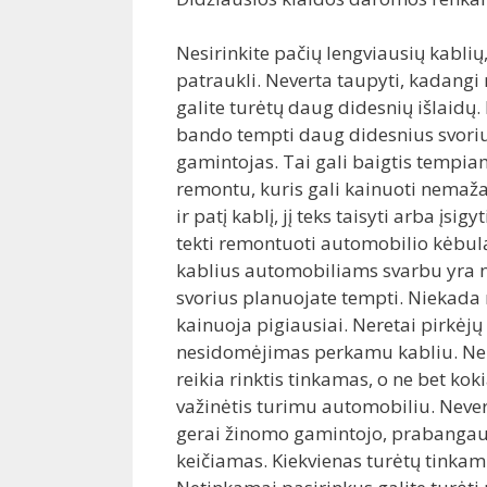
Nesirinkite pačių lengviausių kablių,
patraukli. Neverta taupyti, kadangi 
galite turėtų daug didesnių išlaidų
bando tempti daug didesnius svoriu
gamintojas. Tai gali baigtis tempi
remontu, kuris gali kainuoti nemažai
ir patį kablį, jį teks taisyti arba įsig
tekti remontuoti automobilio kėbul
kablius automobiliams svarbu yra n
svorius planuojate tempti. Niekada n
kainuoja pigiausiai. Neretai pirkėjų
nesidomėjimas perkamu kabliu. Nerei
reikia rinktis tinkamas, o ne bet koki
važinėtis turimu automobiliu. Nevert
gerai žinomo gamintojo, prabangaus
keičiamas. Kiekvienas turėtų tinkami v