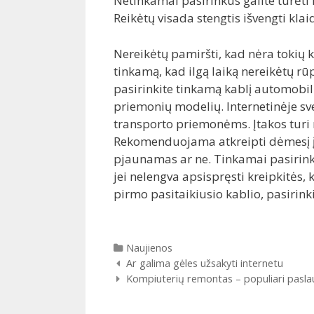
Netinkamai pasirinkus galite turėti 
Reikėtų visada stengtis išvengti klai
Nereikėtų pamiršti, kad nėra tokių k
tinkamą, kad ilgą laiką nereikėtų rūp
pasirinkite tinkamą kablį automobili
priemonių modelių. Internetinėje sve
transporto priemonėms. Įtakos turi 
Rekomenduojama atkreipti dėmesį į
pjaunamas ar ne. Tinkamai pasirink
jei nelengva apsispręsti kreipkitės, 
pirmo pasitaikiusio kablio, pasirinki
Kategorijos
Naujienos
Įrašų
Ar galima gėles užsakyti internetu
navigacija
Kompiuterių remontas – populiari pasl