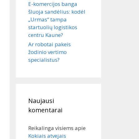
E-komercijos banga
šluoja sandėlius: kodėl
„Urmas“ tampa
startuolių logistikos
centru Kaune?
Ar robotai pakeis
žodinio vertimo
specialistus?
Naujausi
komentarai
Reikalinga visiems
apie
Kokiais atvejais