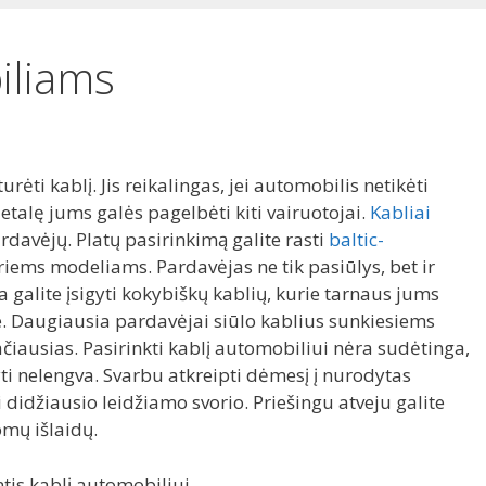
iliams
rėti kablį. Jis reikalingas, jei automobilis netikėti
detalę jums galės pagelbėti kiti vairuotojai.
Kabliai
davėjų. Platų pasirinkimą galite rasti
baltic-
airiems modeliams. Pardavėjas ne tik pasiūlys, bet ir
ia galite įsigyti kokybiškų kablių, kurie tarnaus jums
te. Daugiausia pardavėjai siūlo kablius sunkiesiems
čiausias. Pasirinkti kablį automobiliui nėra sudėtinga,
yti nelengva. Svarbu atkreipti dėmesį į nurodytas
idžiausio leidžiamo svorio. Priešingu atveju galite
mų išlaidų.
is kablį automobiliui.