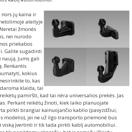
 nors jų kaina ir
netolimoje ateityje
. Neretai žmonės
s, nei nurodo
amos priekabos
. Galite sugadinti
yti naują. Jums gali
ą. Renkantis
umatyti, kokius
esirinkite to, kas
 daroma klaida, tai
kėtų pamiršti, kad tai nėra universalios prekės. Jas
as. Perkant reikėtų žinoti, kiek laiko planuojate
a pirkti brangiai kainuojančio kablio (pavyzdžiui,
 modelio), jei ne už ilgo transporto priemonė bus
iską įvertinti ir tik tada pirkti kablį automobiliui.