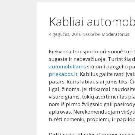
i
o
Kabliai automob
4 gegužės, 2016
paskelbė
Moderatorius
Kiekviena transporto priemonė turi tu
sugesta ir nebevažiuoja. Turint šią 
automobiliams
siūlomi daugelio par
priekabos.lt
. Kablius galite rasti įv
patars, kuris labiausiai jums tiks. Č
ilgai, žinoma, jei tinkamai naudosi
visureigiams, tokių asortimentas pla
nors iš pirmo žvilgsnio gali pasirod
apkrovas. Nerekomenduojam viršyti d
turėti nemenkų problemų ir papildo
Didžiausios klaidos daromos renkant