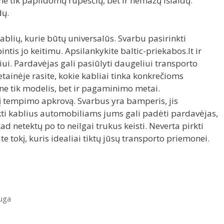
ne tik papildomų rūpesčių, bet ir nemažų išlaidų.
dų.
ablių, kurie būtų universalūs. Svarbu pasirinkti
intis jo keitimu. Apsilankykite baltic-priekabos.lt ir
ui. Pardavėjas gali pasiūlyti daugeliui transporto
tainėje rasite, kokie kabliai tinka konkrečioms
ne tik modelis, bet ir pagaminimo metai.
 tempimo apkrovą. Svarbus yra bamperis, jis
ti kablius automobiliams jums gali padėti pardavėjas,
kad netektų po to neilgai trukus keisti. Neverta pirkti
te tokį, kuris idealiai tiktų jūsų transporto priemonei.
auga