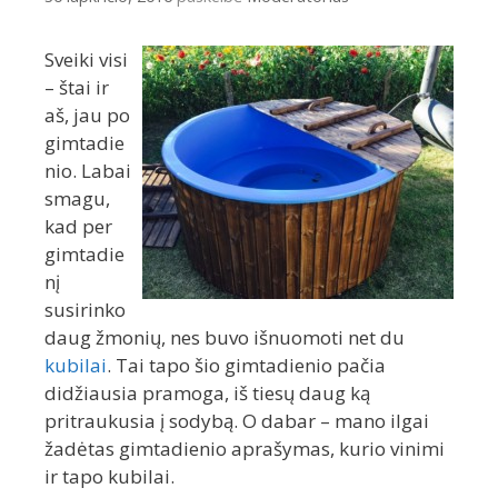
Sveiki visi
– štai ir
aš, jau po
gimtadie
nio. Labai
smagu,
kad per
gimtadie
nį
susirinko
daug žmonių, nes buvo išnuomoti net du
kubilai
. Tai tapo šio gimtadienio pačia
didžiausia pramoga, iš tiesų daug ką
pritraukusia į sodybą. O dabar – mano ilgai
žadėtas gimtadienio aprašymas, kurio vinimi
ir tapo kubilai.