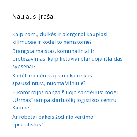
Naujausi įrašai
Kaip namų dulkės ir alergenai kaupiasi
kilimuose ir kodėl to nematome?
Brangsta maistas, komunaliniai ir
protezavimas: kaip lietuviai planuoja išlaidas
šypsenai?
Kodėl įmonėms apsimoka rinktis
spausdintuvų nuomą Vilniuje?
E-komercijos banga šluoja sandėlius: kodėl
„Urmas“ tampa startuolių logistikos centru
Kaune?
Ar robotai pakeis žodinio vertimo
specialistus?