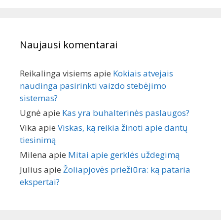
Naujausi komentarai
Reikalinga visiems
apie
Kokiais atvejais
naudinga pasirinkti vaizdo stebėjimo
sistemas?
Ugnė
apie
Kas yra buhalterinės paslaugos?
Vika
apie
Viskas, ką reikia žinoti apie dantų
tiesinimą
Milena
apie
Mitai apie gerklės uždegimą
Julius
apie
Žoliapjovės priežiūra: ką pataria
ekspertai?