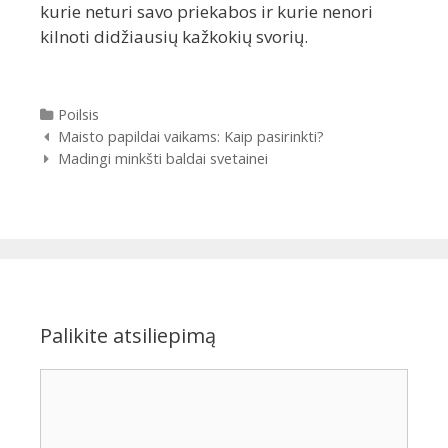
kurie neturi savo priekabos ir kurie nenori
kilnoti didžiausių kažkokių svorių.
Kategorijos
Poilsis
Įrašų
Maisto papildai vaikams: Kaip pasirinkti?
navigacija
Madingi minkšti baldai svetainei
Palikite atsiliepimą