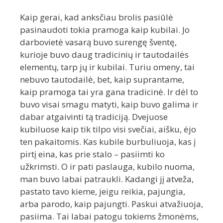
Kaip gerai, kad anksčiau brolis pasiūlė
pasinaudoti tokia pramoga kaip kubilai. Jo
darbovietė vasarą buvo surengę šventę,
kurioje buvo daug tradicinių ir tautodailės
elementų, tarp jų ir kubilai. Turiu omeny, tai
nebuvo tautodailė, bet, kaip suprantame,
kaip pramoga tai yra gana tradicinė. Ir dėl to
buvo visai smagu matyti, kaip buvo galima ir
dabar atgaivinti tą tradiciją. Dvejuose
kubiluose kaip tik tilpo visi svečiai, aišku, ėjo
ten pakaitomis. Kas kubile burbuliuoja, kas į
pirtį eina, kas prie stalo – pasiimti ko
užkrimsti. O ir pati paslauga, kubilo nuoma,
man buvo labai patraukli. Kadangi jį atveža,
pastato tavo kieme, jeigu reikia, pajungia,
arba parodo, kaip pajungti. Paskui atvažiuoja,
pasiima. Tai labai patogu tokiems žmonėms,