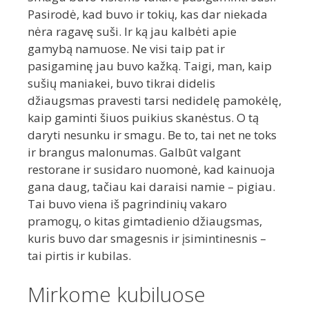
Pasirodė, kad buvo ir tokių, kas dar niekada
nėra ragavę suši. Ir ką jau kalbėti apie
gamybą namuose. Ne visi taip pat ir
pasigaminę jau buvo kažką. Taigi, man, kaip
sušių maniakei, buvo tikrai didelis
džiaugsmas pravesti tarsi nedidelę pamokėlę,
kaip gaminti šiuos puikius skanėstus. O tą
daryti nesunku ir smagu. Be to, tai net ne toks
ir brangus malonumas. Galbūt valgant
restorane ir susidaro nuomonė, kad kainuoja
gana daug, tačiau kai daraisi namie – pigiau.
Tai buvo viena iš pagrindinių vakaro
pramogų, o kitas gimtadienio džiaugsmas,
kuris buvo dar smagesnis ir įsimintinesnis –
tai pirtis ir kubilas.
Mirkome kubiluose