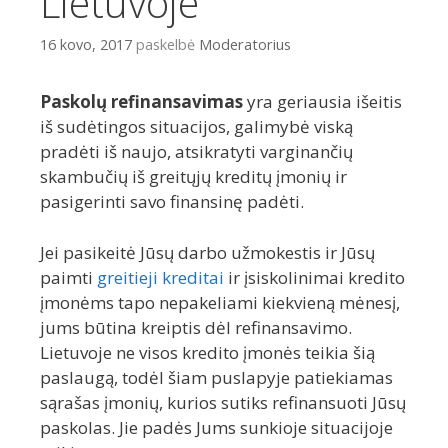
Lietuvoje
16 kovo, 2017
paskelbė
Moderatorius
Paskolų refinansavimas
yra geriausia išeitis
iš sudėtingos situacijos, galimybė viską
pradėti iš naujo, atsikratyti varginančių
skambučių iš greitųjų kreditų įmonių ir
pasigerinti savo finansinę padėti.
Jei pasikeitė Jūsų darbo užmokestis ir Jūsų
paimti
greitieji kreditai
ir įsiskolinimai kredito
įmonėms tapo nepakeliami kiekvieną mėnesį,
jums būtina kreiptis dėl refinansavimo.
Lietuvoje ne visos kredito įmonės teikia šią
paslaugą, todėl šiam puslapyje patiekiamas
sąrašas įmonių, kurios sutiks refinansuoti Jūsų
paskolas. Jie padės Jums sunkioje situacijoje