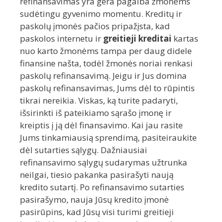
refinansavimas yra gera pagalba žmonėms
sudėtingu gyvenimo momentu. Kreditų ir
paskolų įmonės pačios pripažįsta, kad
paskolos internetu ir
greitieji kreditai
kartas
nuo karto žmonėms tampa per daug didele
finansine našta, todėl žmonės noriai renkasi
paskolų refinansavimą. Jeigu ir Jus domina
paskolų refinansavimas, Jums dėl to rūpintis
tikrai nereikia. Viskas, ką turite padaryti,
išsirinkti iš pateikiamo sąrašo įmonę ir
kreiptis į ją dėl finansavimo. Kai jau rasite
Jums tinkamiausią sprendimą, pasiteiraukite
dėl sutarties sąlygų. Dažniausiai
refinansavimo sąlygų sudarymas užtrunka
neilgai, tiesio pakanka pasirašyti naują
kredito sutartį. Po refinansavimo sutarties
pasirašymo, nauja Jūsų kredito įmonė
pasirūpins, kad Jūsų visi turimi greitieji