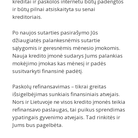
kreditai ir paskolos internetu būtų padengtos
ir būtų pilnai atsiskaityta su senai
kreditoriais.
Po naujos sutarties pasirašymo Jūs
džiaugiatės palankesnėmis sutartie
sąlygomis ir geresnėmis mėnesio įmokomis.
Nauja kredito įmonė sudarys Jums palankias
mokėjimo įmokas kas mėnesį ir padės
susitvarkyti finansinė padėtį.
Paskolų refinansavimas – tikrai greitas
išsigelbėjimas sunkiais finansiniais atvejais.
Nors ir Lietuvoje ne visos kredito įmonės teikia
refinansavo paslaugas, tai puikus sprendimas
ypatingais gyvenimo atvejais. Tad rinkitės ir
Jums bus pagelbėta.