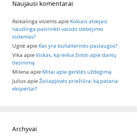
Naujausi komentarai
Reikalinga visiems
apie
Kokiais atvejais
naudinga pasirinkti vaizdo stebėjimo
sistemas?
Ugnė
apie
Kas yra buhalterinės paslaugos?
Vika
apie
Viskas, ką reikia žinoti apie dantų
tiesinimą
Milena
apie
Mitai apie gerklės uždegimą
Julius
apie
Žoliapjovės priežiūra: ką pataria
ekspertai?
Archyvai