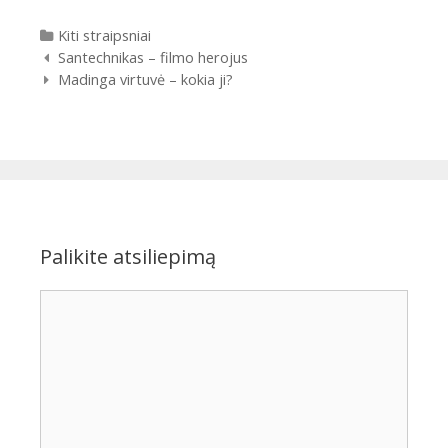
Kategorijos
Kiti straipsniai
Įrašų
Santechnikas – filmo herojus
navigacija
Madinga virtuvė – kokia ji?
Palikite atsiliepimą