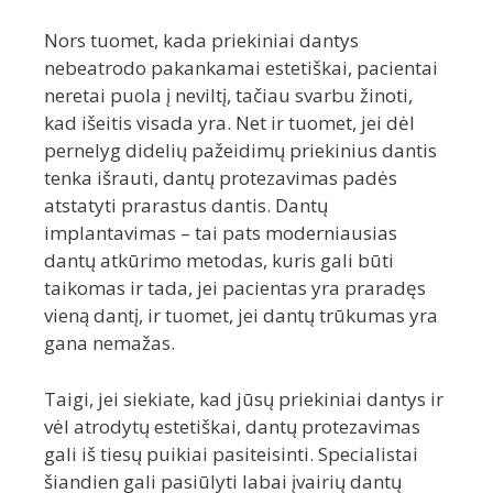
Nors tuomet, kada priekiniai dantys
nebeatrodo pakankamai estetiškai, pacientai
neretai puola į neviltį, tačiau svarbu žinoti,
kad išeitis visada yra. Net ir tuomet, jei dėl
pernelyg didelių pažeidimų priekinius dantis
tenka išrauti, dantų protezavimas padės
atstatyti prarastus dantis. Dantų
implantavimas – tai pats moderniausias
dantų atkūrimo metodas, kuris gali būti
taikomas ir tada, jei pacientas yra praradęs
vieną dantį, ir tuomet, jei dantų trūkumas yra
gana nemažas.
Taigi, jei siekiate, kad jūsų priekiniai dantys ir
vėl atrodytų estetiškai, dantų protezavimas
gali iš tiesų puikiai pasiteisinti. Specialistai
šiandien gali pasiūlyti labai įvairių dantų