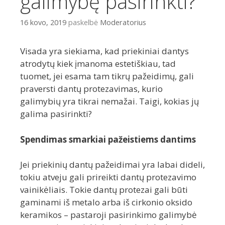
galimybę pasirinkti?
16 kovo, 2019
paskelbė
Moderatorius
Visada yra siekiama, kad priekiniai dantys
atrodytų kiek įmanoma estetiškiau, tad
tuomet, jei esama tam tikrų pažeidimų, gali
praversti dantų protezavimas, kurio
galimybių yra tikrai nemažai. Taigi, kokias jų
galima pasirinkti?
Spendimas smarkiai pažeistiems dantims
Jei priekinių dantų pažeidimai yra labai dideli,
tokiu atveju gali prireikti dantų protezavimo
vainikėliais. Tokie dantų protezai gali būti
gaminami iš metalo arba iš cirkonio oksido
keramikos – pastaroji pasirinkimo galimybė