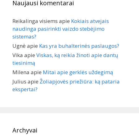
Naujausi komentarai
Reikalinga visiems
apie
Kokiais atvejais
naudinga pasirinkti vaizdo stebėjimo
sistemas?
Ugnė
apie
Kas yra buhalterinės paslaugos?
Vika
apie
Viskas, ką reikia žinoti apie dantų
tiesinimą
Milena
apie
Mitai apie gerklės uždegimą
Julius
apie
Žoliapjovės priežiūra: ką pataria
ekspertai?
Archyvai