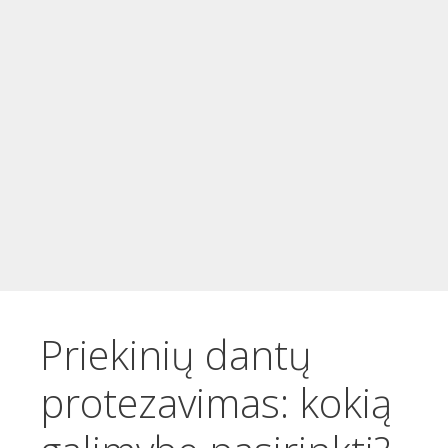
t
u
r
i
n
i
o
Priekinių dantų
protezavimas: kokią