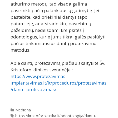
atkūrimo metodų, tad visada galima
pasirinkti pačią palankiausią galimybę. Jei
pastebite, kad priekiniai dantys tapo
patamsėję, ar atsirado kitų pastebimų
pažeidimų, nedelsdami kreipkitės į
odontologus, kurie jums tikrai galės pasiūlyti
pačius tinkamiausius dantų protezavimo
metodus.
Apie dantų protezavimą plačiau skaitykite Šv.
Kristoforo klinikos svetainėje :
https://www.protezavimas-
implantavimas.lt/lt/proceduros/protezavimas
/dantu-protezavimas/
Kategorijos
Medicina
Gairės
https://kristoforoklinika.lt/odontologija/dantu-