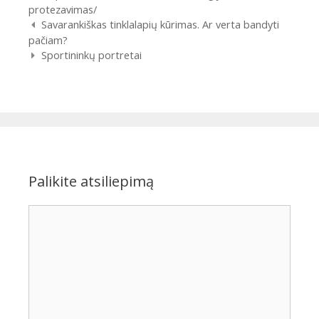
protezavimas/
Įrašų
Savarankiškas tinklalapių kūrimas. Ar verta bandyti
navigacija
pačiam?
Sportininkų portretai
Palikite atsiliepimą