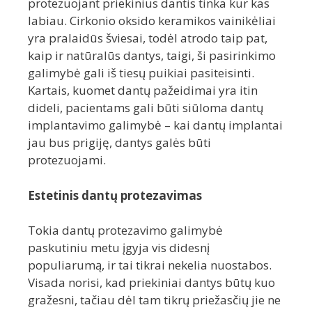
protezuojant priekinius dantis tinka kur kas
labiau. Cirkonio oksido keramikos vainikėliai
yra pralaidūs šviesai, todėl atrodo taip pat,
kaip ir natūralūs dantys, taigi, ši pasirinkimo
galimybė gali iš tiesų puikiai pasiteisinti.
Kartais, kuomet dantų pažeidimai yra itin
dideli, pacientams gali būti siūloma dantų
implantavimo galimybė – kai dantų implantai
jau bus prigiję, dantys galės būti
protezuojami.
Estetinis dantų protezavimas
Tokia dantų protezavimo galimybė
paskutiniu metu įgyja vis didesnį
populiarumą, ir tai tikrai nekelia nuostabos.
Visada norisi, kad priekiniai dantys būtų kuo
gražesni, tačiau dėl tam tikrų priežasčių jie ne