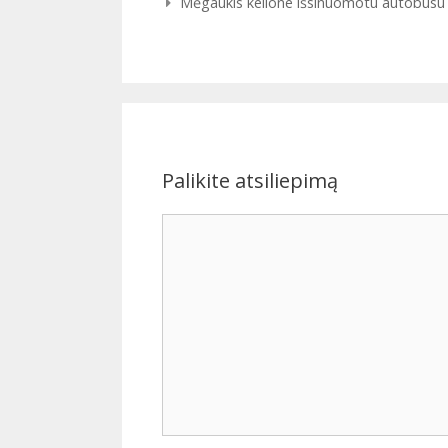
navigacija
Mėgaukis kelione išsinuomotu autobusu
Palikite atsiliepimą