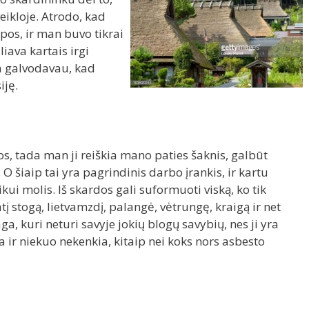
eikloje. Atrodo, kad
opos, ir man buvo tikrai
ava kartais irgi
a galvodavau, kad
iję.
pos, tada man ji reiškia mano paties šaknis, galbūt
O šiaip tai yra pagrindinis darbo įrankis, ir kartu
ui molis. Iš skardos gali suformuoti viską, ko tik
į stogą, lietvamzdį, palangė, vėtrungę, kraigą ir net
a, kuri neturi savyje jokių blogų savybių, nes ji yra
 ir niekuo nekenkia, kitaip nei koks nors asbesto