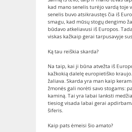
kad mano senelis turėjo vardą toje v
senelis buvo atsikraustęs čia iš Eur
smagu, kad mūsų stogų dengimo žali
būdavo atkeliavusi iš Europos. Tad
viskas kažkaip gerai tarpusavyje sus
Ką tau reiškia skarda?
Na taip, kai ji būna atvežta iš Euro
kažkokią dalelę europietiško kraujo. 
žaliava. Skarda yra man kaip keramik
žmonės gali norėti savo stogams: pat
kaminą. Tai yra labai lanksti medžiag
tiesiog visada labai gerai apdirbama
šiferis.
Kaip pats ėmeisi šio amato?