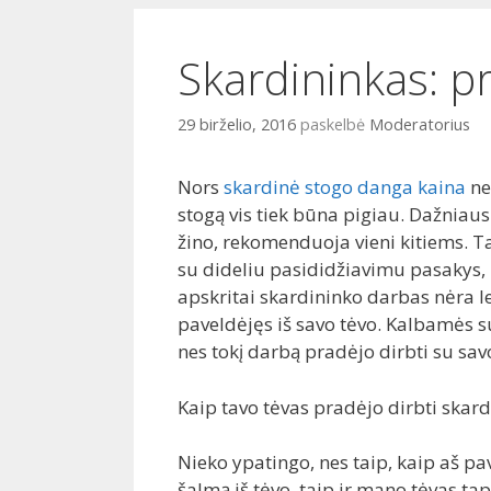
i
o
Skardininkas: pro
29 birželio, 2016
paskelbė
Moderatorius
Nors
skardinė stogo danga kaina
ne
stogą vis tiek būna pigiau. Dažniausi
žino, rekomenduoja vieni kitiems. Tad
su dideliu pasididžiavimu pasakys, 
apskritai skardininko darbas nėra le
paveldėjęs iš savo tėvo. Kalbamės s
nes tokį darbą pradėjo dirbti su sav
Kaip tavo tėvas pradėjo dirbti skar
Nieko ypatingo, nes taip, kaip aš p
šalmą iš tėvo, taip ir mano tėvas ta