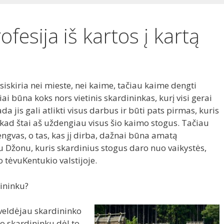
fesija iš kartos į kartą
siskiria nei mieste, nei kaime, tačiau kaime dengti
ai būna koks nors vietinis skardininkas, kurį visi gerai
a jis gali atlikti visus darbus ir būti pats pirmas, kuris
kad štai aš uždengiau visus šio kaimo stogus. Tačiau
ngvas, o tas, kas jį dirba, dažnai būna amatą
u Džonu, kuris skardinius stogus daro nuo vaikystės,
o tėvuKentukio valstijoje.
dininku?
aveldėjau skardininko
po skardininku dėl to,