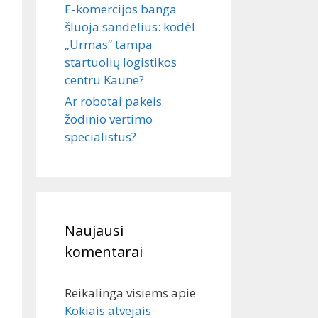
E-komercijos banga
šluoja sandėlius: kodėl
„Urmas“ tampa
startuolių logistikos
centru Kaune?
Ar robotai pakeis
žodinio vertimo
specialistus?
Naujausi
komentarai
Reikalinga visiems
apie
Kokiais atvejais