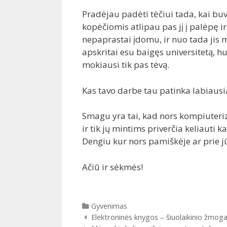
Pradėjau padėti tėčiui tada, kai buv
kopėčiomis atlipau pas jį į palėpę ir
nepaprastai įdomu, ir nuo tada jis m
apskritai esu baigęs universitetą, 
mokiausi tik pas tėvą.
Kas tavo darbe tau patinka labiausi
Smagu yra tai, kad nors kompiuteriz
ir tik jų mintims priverčia keliauti k
Dengiu kur nors pamiškėje ar prie jū
Ačiū ir sėkmės!
Kategorijos
Gyvenimas
Įrašų
Elektroninės knygos – šiuolaikinio žmog