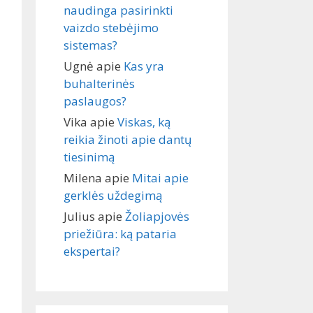
naudinga pasirinkti
vaizdo stebėjimo
sistemas?
Ugnė
apie
Kas yra
buhalterinės
paslaugos?
Vika
apie
Viskas, ką
reikia žinoti apie dantų
tiesinimą
Milena
apie
Mitai apie
gerklės uždegimą
Julius
apie
Žoliapjovės
priežiūra: ką pataria
ekspertai?