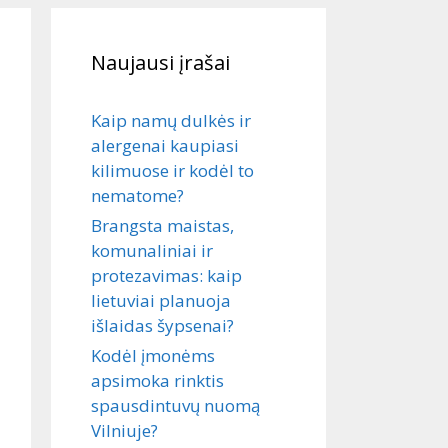
Naujausi įrašai
Kaip namų dulkės ir
alergenai kaupiasi
kilimuose ir kodėl to
nematome?
Brangsta maistas,
komunaliniai ir
protezavimas: kaip
lietuviai planuoja
išlaidas šypsenai?
Kodėl įmonėms
apsimoka rinktis
spausdintuvų nuomą
Vilniuje?