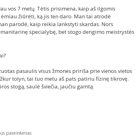
au vos 7 metų. Tėtis prisimena, kaip aš ilgomis
 ėmiau žiūrėti, ką jis ten daro. Man tai atrodė
an parodė, kaip reikia lankstyti skardas. Nors
humanitarinę specialybę, bet stogo dengimo meistrystės
ai?
uotas pasaulis visus žmones pririša prie vienos vietos
ažkur tolyn, tai tuo metu aš pats patiriu fizinę tikrovę.
ros stogą, saulė šviečia, jaučiu gamtą.
aus pasirinkimas