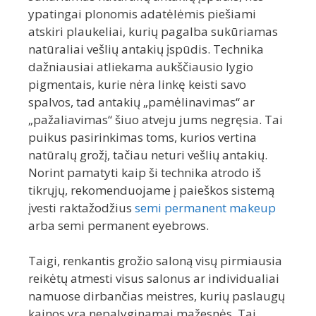
ypatingai plonomis adatėlėmis piešiami
atskiri plaukeliai, kurių pagalba sukūriamas
natūraliai vešlių antakių įspūdis. Technika
dažniausiai atliekama aukščiausio lygio
pigmentais, kurie nėra linkę keisti savo
spalvos, tad antakių „pamėlinavimas“ ar
„pažaliavimas“ šiuo atveju jums negręsia. Tai
puikus pasirinkimas toms, kurios vertina
natūralų grožį, tačiau neturi vešlių antakių.
Norint pamatyti kaip ši technika atrodo iš
tikrųjų, rekomenduojame į paieškos sistemą
įvesti raktažodžius
semi permanent makeup
arba semi permanent eyebrows.
Taigi, renkantis grožio saloną visų pirmiausia
reikėtų atmesti visus salonus ar individualiai
namuose dirbančias meistres, kurių paslaugų
kainos yra nepalyginamai mažesnės. Tai