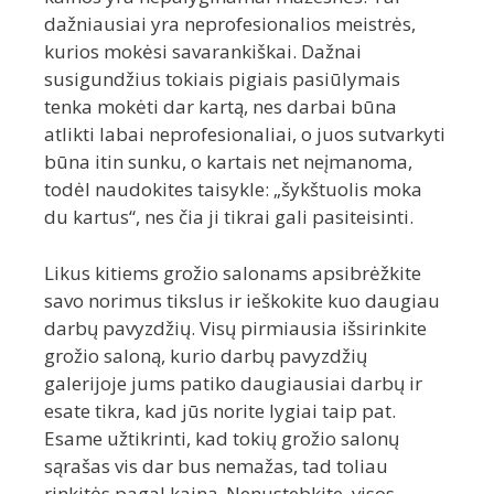
dažniausiai yra neprofesionalios meistrės,
kurios mokėsi savarankiškai. Dažnai
susigundžius tokiais pigiais pasiūlymais
tenka mokėti dar kartą, nes darbai būna
atlikti labai neprofesionaliai, o juos sutvarkyti
būna itin sunku, o kartais net neįmanoma,
todėl naudokites taisykle: „šykštuolis moka
du kartus“, nes čia ji tikrai gali pasiteisinti.
Likus kitiems grožio salonams apsibrėžkite
savo norimus tikslus ir ieškokite kuo daugiau
darbų pavyzdžių. Visų pirmiausia išsirinkite
grožio saloną, kurio darbų pavyzdžių
galerijoje jums patiko daugiausiai darbų ir
esate tikra, kad jūs norite lygiai taip pat.
Esame užtikrinti, kad tokių grožio salonų
sąrašas vis dar bus nemažas, tad toliau
rinkitės pagal kainą. Nenustebkite, visos