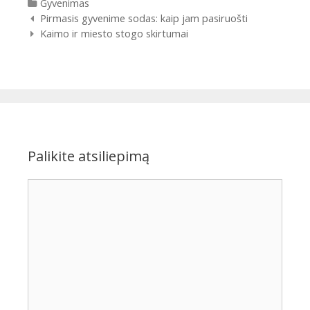
Kategorijos
Gyvenimas
Įrašų
Pirmasis gyvenime sodas: kaip jam pasiruošti
navigacija
Kaimo ir miesto stogo skirtumai
Palikite atsiliepimą