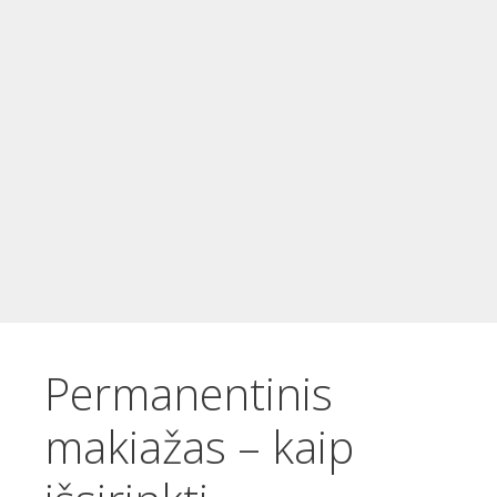
t
u
r
i
n
i
o
Permanentinis
makiažas – kaip