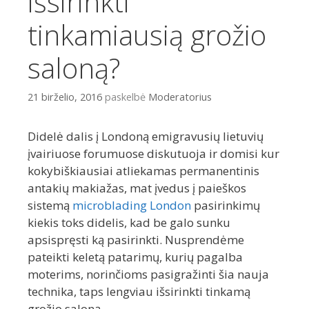
išsirinkti
tinkamiausią grožio
saloną?
21 birželio, 2016
paskelbė
Moderatorius
Didelė dalis į Londoną emigravusių lietuvių
įvairiuose forumuose diskutuoja ir domisi kur
kokybiškiausiai atliekamas permanentinis
antakių makiažas, mat įvedus į paieškos
sistemą
microblading London
pasirinkimų
kiekis toks didelis, kad be galo sunku
apsispręsti ką pasirinkti. Nusprendėme
pateikti keletą patarimų, kurių pagalba
moterims, norinčioms pasigražinti šia nauja
technika, taps lengviau išsirinkti tinkamą
grožio saloną.