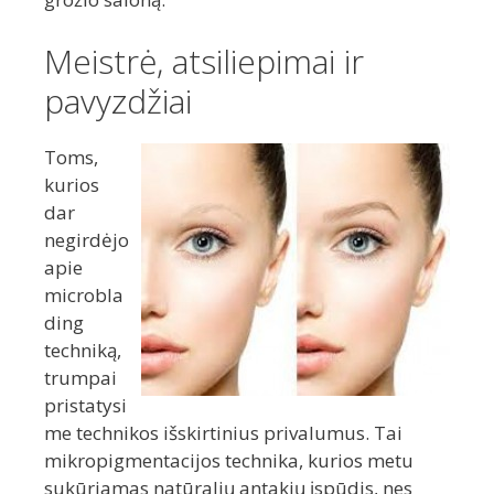
Meistrė, atsiliepimai ir
pavyzdžiai
Toms,
kurios
dar
negirdėjo
apie
microbla
ding
techniką,
trumpai
pristatysi
me technikos išskirtinius privalumus. Tai
mikropigmentacijos technika, kurios metu
sukūriamas natūralių antakių įspūdis, nes