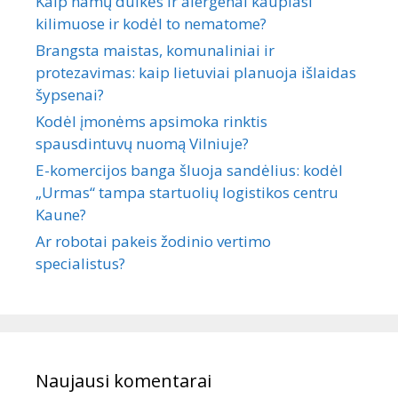
Kaip namų dulkės ir alergenai kaupiasi
kilimuose ir kodėl to nematome?
Brangsta maistas, komunaliniai ir
protezavimas: kaip lietuviai planuoja išlaidas
šypsenai?
Kodėl įmonėms apsimoka rinktis
spausdintuvų nuomą Vilniuje?
E-komercijos banga šluoja sandėlius: kodėl
„Urmas“ tampa startuolių logistikos centru
Kaune?
Ar robotai pakeis žodinio vertimo
specialistus?
Naujausi komentarai