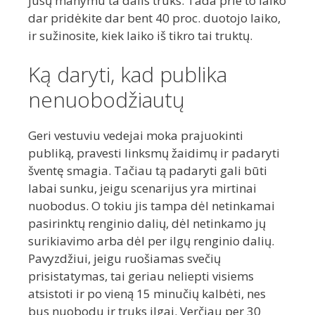
jūsų manymu ta dalis truks. Tada prie to laiko
dar pridėkite dar bent 40 proc. duotojo laiko,
ir sužinosite, kiek laiko iš tikro tai truktų.
Ką daryti, kad publika
nenuobodžiautų
Geri vestuviu vedejai moka prajuokinti
publiką, pravesti linksmų žaidimų ir padaryti
šventę smagia. Tačiau tą padaryti gali būti
labai sunku, jeigu scenarijus yra mirtinai
nuobodus. O tokiu jis tampa dėl netinkamai
pasirinktų renginio dalių, dėl netinkamo jų
surikiavimo arba dėl per ilgų renginio dalių.
Pavyzdžiui, jeigu ruošiamas svečių
prisistatymas, tai geriau neliepti visiems
atsistoti ir po vieną 15 minučių kalbėti, nes
bus nuobodu ir truks ilgai. Verčiau per 30