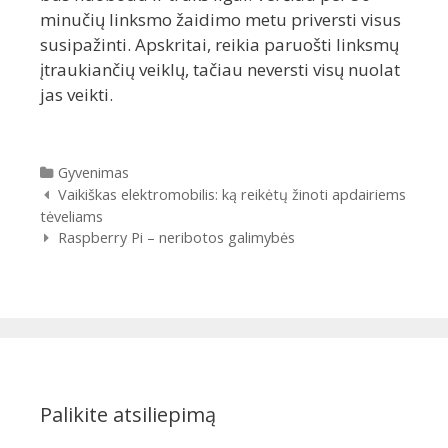
minučių linksmo žaidimo metu priversti visus
susipažinti. Apskritai, reikia paruošti linksmų
įtraukiančių veiklų, tačiau neversti visų nuolat
jas veikti.
Kategorijos
Gyvenimas
Įrašų
Vaikiškas elektromobilis: ką reikėtų žinoti apdairiems
navigacija
tėveliams
Raspberry Pi – neribotos galimybės
Palikite atsiliepimą