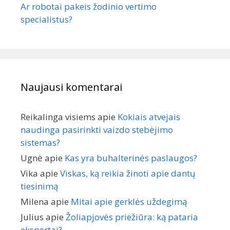
Ar robotai pakeis žodinio vertimo
specialistus?
Naujausi komentarai
Reikalinga visiems
apie
Kokiais atvejais
naudinga pasirinkti vaizdo stebėjimo
sistemas?
Ugnė
apie
Kas yra buhalterinės paslaugos?
Vika
apie
Viskas, ką reikia žinoti apie dantų
tiesinimą
Milena
apie
Mitai apie gerklės uždegimą
Julius
apie
Žoliapjovės priežiūra: ką pataria
ekspertai?