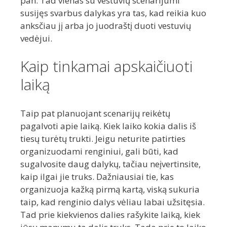
pan. Tad vienas su vestuvių scenarijumi
susijęs svarbus dalykas yra tas, kad reikia kuo
anksčiau jį arba jo juodraštį duoti vestuvių
vedėjui.
Kaip tinkamai apskaičiuoti
laiką
Taip pat planuojant scenarijų reikėtų
pagalvoti apie laiką. Kiek laiko kokia dalis iš
tiesų turėtų trukti. Jeigu neturite patirties
organizuodami renginiui, gali būti, kad
sugalvosite daug dalykų, tačiau neįvertinsite,
kaip ilgai jie truks. Dažniausiai tie, kas
organizuoja kažką pirmą kartą, viską sukuria
taip, kad renginio dalys vėliau labai užsitęsia.
Tad prie kiekvienos dalies rašykite laiką, kiek