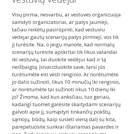
Visų pirma, nesvarbu, ar vestuves organizuoja
samdyti organizatoriai, ar patys jaunieji,
tačiau reikėtų pasirūpinti, kad vestuviu
vedejai gautų scenarijų patys pirmieji, vos tik
jį turėsite. Na, o jeigu manote, kad normalų
scenarijų turėsite apskritai tik likus valandai
iki vestuvių, tai duokite vedėjui kad ir tą
neišbaigtą. Įsivaizduokite save, tarsi jūs
turėtumėte eiti vesti renginio. Ar norėtumėte
jo dalis sužinoti, likus 10 minučių iki renginio,
ar norėtumėte tai sužinoti likus 10 dienų iki
jo? Žinoma, kad kuo anksčiau, tuo geriau,
kadangi tuomet galėsite skaitydami scenarijų
galvoti apie jį, sumąstyti tinkančių pokštų,
sąmojų, būdų, kaip susieti vieną dalį su kita,
parepetuosite sunkiai ištariamas pavardes ir