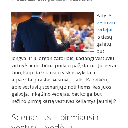
Patyrę
vestuviu
vedejai
iš tiesų
galėtų
būti
lengvai ir jų organizatoriais, kadangi vestuvių
virtuvė jiems būna puikiai pažįstama. Jie gerai
žino, kaip dažniausiai viskas vyksta ir
atpažįsta įprastas vestuvių dalis. Ką reikėtų
apie vestuvių scenarijų žinoti tiems, kas juos
galvoja, ir ką žino vedėjas, bet ko galbūt
nežino pirmą kartą vestuves keliantys jaunieji?
Scenarijus – pirmiausia
vestuvių vedėjui