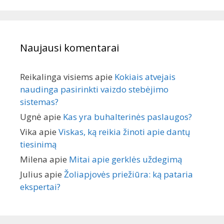
Naujausi komentarai
Reikalinga visiems
apie
Kokiais atvejais
naudinga pasirinkti vaizdo stebėjimo
sistemas?
Ugnė
apie
Kas yra buhalterinės paslaugos?
Vika
apie
Viskas, ką reikia žinoti apie dantų
tiesinimą
Milena
apie
Mitai apie gerklės uždegimą
Julius
apie
Žoliapjovės priežiūra: ką pataria
ekspertai?