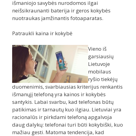
išmaniojo savybės nurodomos ilgai
neišsikraunanti baterija ir geros kokybės
nuotraukas įamžinantis fotoaparatas.
Patraukli kaina ir kokybė
Vieno iš
garsiausių
Lietuvoje
mobilaus
ryšio tiekėjų
duomenimis, svarbiausias kriterijus renkantis
išmanųjį telefoną yra kainos ir kokybės
santykis. Labai svarbu, kad telefonas būtų
patikimas ir tarnautų kuo ilgiau. Lietuviai yra
racionalūs ir pirkdami telefoną apgalvoja
daug dalykų: telefonai turi būti kokybiški, kuo
mažiau gesti. Matoma tendencija, kad