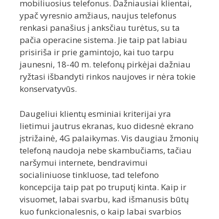
mobiliuosius telefonus. Dažniausiai klientai,
ypač vyresnio amžiaus, naujus telefonus
renkasi panašius į anksčiau turėtus, su ta
pačia operacine sistema. Jie taip pat labiau
prisiriša ir prie gamintojo, kai tuo tarpu
jaunesni, 18-40 m. telefonų pirkėjai dažniau
ryžtasi išbandyti rinkos naujoves ir nėra tokie
konservatyvūs.
Daugeliui klientų esminiai kriterijai yra
lietimui jautrus ekranas, kuo didesnė ekrano
įstrižainė, 4G palaikymas. Vis daugiau žmonių
telefoną naudoja nebe skambučiams, tačiau
naršymui internete, bendravimui
socialiniuose tinkluose, tad telefono
koncepcija taip pat po truputį kinta. Kaip ir
visuomet, labai svarbu, kad išmanusis būtų
kuo funkcionalesnis, o kaip labai svarbios