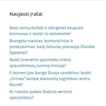
Naujausi įrašai
Kaip namų dulkės ir alergenai kaupiasi
kilimuose ir kodėl to nematome?
Brangsta maistas, komunaliniai ir
protezavimas: kaip lietuviai planuoja išlaidas
šypsenai?
Kodėl įmonėms apsimoka rinktis
spausdintuvų nuomą Vilniuje?
E-komercijos banga šluoja sandėlius: kodėl
„Urmas“ tampa startuolių logistikos centru
Kaune?
Ar robotai pakeis žodinio vertimo
specialistus?