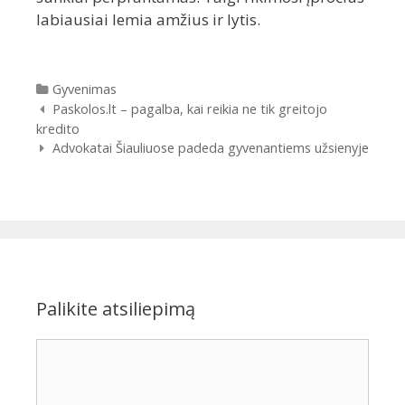
labiausiai lemia amžius ir lytis.
Kategorijos
Gyvenimas
Įrašų
Paskolos.lt – pagalba, kai reikia ne tik greitojo
navigacija
kredito
Advokatai Šiauliuose padeda gyvenantiems užsienyje
Palikite atsiliepimą