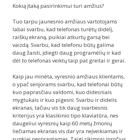
Kokią įtaką pasirinkimui turi amžius?
Tuo tarpu jaunesnio amžiaus vartotojams
labai svarbu, kad telefonas turėtų didelį,
raiškų ekraną, puikiai atkurtų garsą bei
vaizdą. Svarbu, kad telefonu būtų galima
daug žaisti, įdiegti daug programėlių ir kad
dėl to telefonas veiktų taip pat greitai ir gerai.
Kaip jau minėta, vyresnio amžiaus klientams,
o ypač senjorams svarbu, kad telefonai būtų
kuo paprasčiau valdomi, kuo didesniais
mygtukais ir kuo pigesni. Svarbu ir didelis
ekranas, tačiau vis tik daug svarbesnis
kriterijus yra klasikinio tipo klaviatūra, nes
daugeliui vyresnių kaip 60 metų žmonių
liečiamas ekranas vis dar yra neįveikiamas ir
sunkiai perprantamas. Taigi rikimosi įpročius