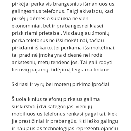
pirkėjai perka vis brangesnius išmaniuosius,
galingesnius telefonus. Taigi akivaizdu, kad
pirkėjų dėmesio sulaukia ne vien
ekonominiai, bet ir prabangesnei klasei
priskiriami prietaisai. Vis daugiau žmonių
perka telefonus ne išsimokėtinai, tačiau
pirkdami iš karto. Jei perkama išsimokėtinai,
tai pradinė įmoka yra didesnė nei rodė
ankstesnių metų tendencijos. Tai gali rodyti
lietuvių pajamų didėjimą teigiama linkme.
Skiriasi ir vyrų bei moterų pirkimo įpročiai
Šiuolaikinius telefonų pirkėjus galima
suskirstyti į dvi kategorijas: vieni jų
mobiliuosius telefonus renkasi pagal tai, kiek
jie prestižiniai ir prabangūs. Kiti ieško galingų
ir naujausias technologijas reprezentuojančių