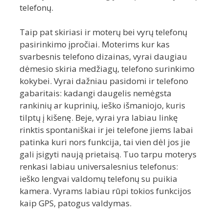
telefonų.
Taip pat skiriasi ir moterų bei vyrų telefonų
pasirinkimo įpročiai. Moterims kur kas
svarbesnis telefono dizainas, vyrai daugiau
dėmesio skiria medžiagų, telefono surinkimo
kokybei. Vyrai dažniau pasidomi ir telefono
gabaritais: kadangi daugelis nemėgsta
rankinių ar kuprinių, ieško išmaniojo, kuris
tilptų į kišenę. Beje, vyrai yra labiau linkę
rinktis spontaniškai ir jei telefone jiems labai
patinka kuri nors funkcija, tai vien dėl jos jie
gali įsigyti naują prietaisą. Tuo tarpu moterys
renkasi labiau universalesnius telefonus:
ieško lengvai valdomų telefonų su puikia
kamera. Vyrams labiau rūpi tokios funkcijos
kaip GPS, patogus valdymas.